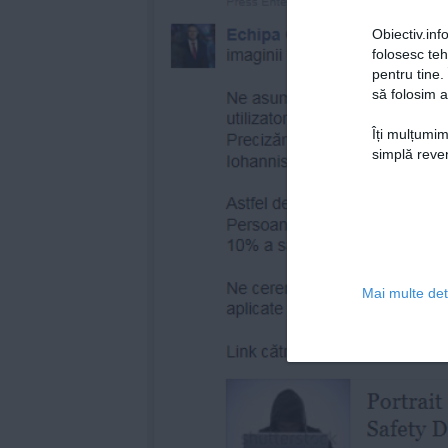
Obiectiv.info
folosesc te
pentru tine.
să folosim a
Îți mulțumim
simplă reven
Mai multe deta