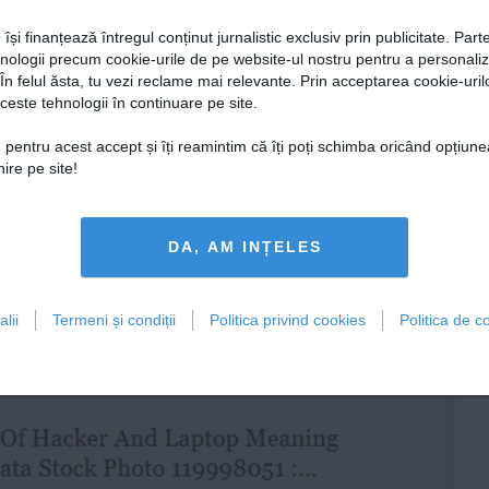
 își finanțează întregul conținut jurnalistic exclusiv prin publicitate. Parte
hnologii precum cookie-urile de pe website-ul nostru pentru a personali
 În felul ăsta, tu vezi reclame mai relevante. Prin acceptarea cookie-urilo
ceste tehnologii în continuare pe site.
 pentru acest accept și îți reamintim că îți poți schimba oricând opțiune
ire pe site!
DA, AM INȚELES
lii
Termeni și condiții
Politica privind cookies
Politica de co