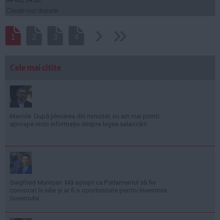
Citeşte mai departe
›
››
1
2
3
4
Cele mai citite
Manole: După plecarea din minister, nu am mai primit
aproape nicio informație despre legea salarizării
Siegfried Mureșan: Mă aștept ca Parlamentul să fie
convocat în iulie și ar fi o oportunitate pentru învestirea
Guvernului