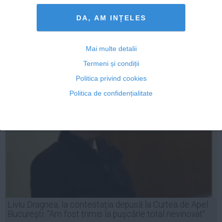
în care au murit două persoane
DA, AM INȚELES
Mai multe detalii
25 aug, 16:03
Termeni și condiții
Citeşte mai departe
Politica privind cookies
Politica de confidențialitate
Liviu Dragnea, la contestaţia depusă la Curtea de Apel
Bucureşti: "Am fost trimis la puşcărie total nevinovat"