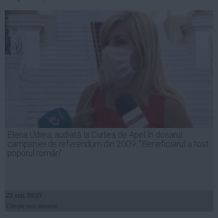
Auto
Sport
Handbal
Box
Baschet
Tenis
Alte sporturi
Life
Elena Udrea, audiată la Curtea de Apel în dosarul
Funny
campaniei de referendum din 2009: "Beneficiarul a fost
Travel
poporul român"
Stil de viata
22 sep, 09:27
Citeşte mai departe