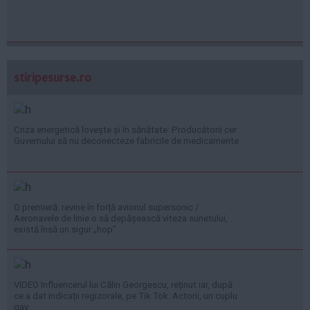
stiripesurse.ro
Criza energetică lovește și în sănătate: Producătorii cer
Guvernului să nu deconecteze fabricile de medicamente
O premieră: revine în forță avionul supersonic /
Aeronavele de linie o să depășească viteza sunetului,
există însă un sigur „hop”
VIDEO Influencerul lui Călin Georgescu, reținut iar, după
ce a dat indicații regizorale, pe Tik Tok: Actorii, un cuplu
gay