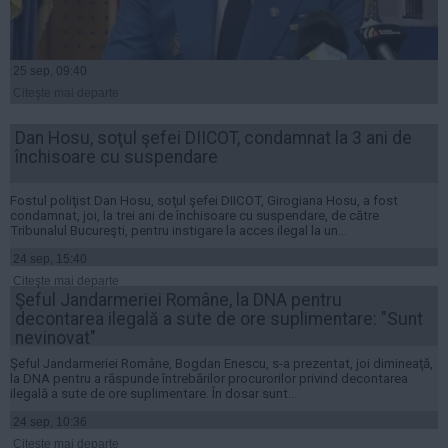
Presedintie
USL
PSD
25 sep, 09:40
Citeşte mai departe
PNL
PDL
Dan Hosu, soţul şefei DIICOT, condamnat la 3 ani de
închisoare cu suspendare
PPDD
UDMR
Fostul poliţist Dan Hosu, soţul şefei DIICOT, Girogiana Hosu, a fost
PMP
condamnat, joi, la trei ani de închisoare cu suspendare, de către
Tribunalul Bucureşti, pentru instigare la acces ilegal la un...
Administraţie Publică
24 sep, 15:40
Economie
Citeşte mai departe
Şeful Jandarmeriei Române, la DNA pentru
Finante
decontarea ilegală a sute de ore suplimentare: "Sunt
nevinovat"
Energie
Şeful Jandarmeriei Române, Bogdan Enescu, s-a prezentat, joi dimineaţă,
Imobiliare
la DNA pentru a răspunde întrebărilor procurorilor privind decontarea
ilegală a sute de ore suplimentare. În dosar sunt...
Companii
24 sep, 10:36
Turism
Citeşte mai departe