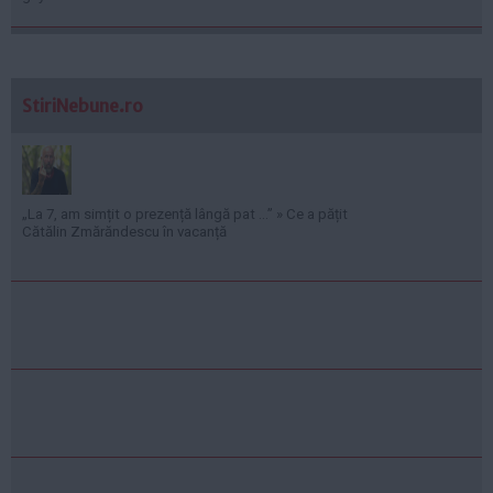
StiriNebune.ro
„La 7, am simțit o prezență lângă pat ...” » Ce a pățit
Cătălin Zmărăndescu în vacanță