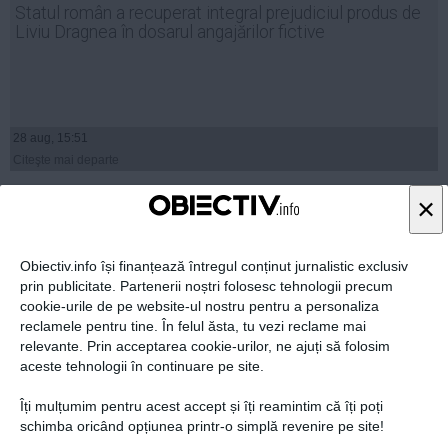
Statul român a recuperat integral prejudiciul produs de
Liviu Dragnea în dosarul angajărilor fictive
28 aug, 15:51
Citeşte mai departe
×
Obiectiv.info își finanțează întregul conținut jurnalistic exclusiv
prin publicitate. Partenerii noștri folosesc tehnologii precum
cookie-urile de pe website-ul nostru pentru a personaliza
reclamele pentru tine. În felul ăsta, tu vezi reclame mai
relevante. Prin acceptarea cookie-urilor, ne ajuți să folosim
aceste tehnologii în continuare pe site.
Îți mulțumim pentru acest accept și îți reamintim că îți poți
schimba oricând opțiunea printr-o simplă revenire pe site!
Daniel Chiţoiu, trimis în judecată în dosarul accidentului