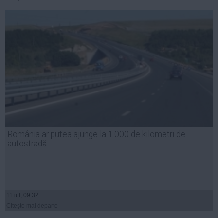
Auto
Sport
Handbal
Box
Baschet
Tenis
Alte sporturi
Life
România ar putea ajunge la 1.000 de kilometri de
Funny
autostradă
Travel
Stil de viata
11 iul, 09:32
Citeşte mai departe