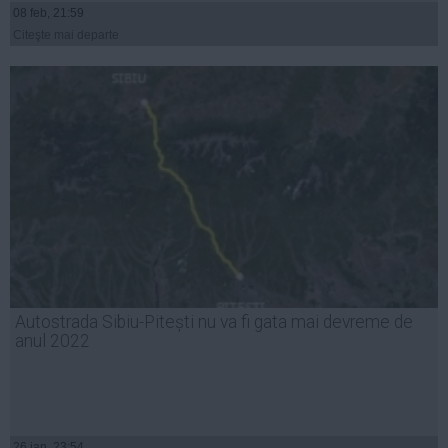
08 feb, 21:59
Citeşte mai departe
Autostrada Sibiu-Pitești nu va fi gata mai devreme de
anul 2022
26 ian, 23:54