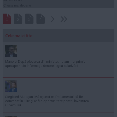
Citeşte mai departe
›
››
1
2
3
4
Cele mai citite
Manole: După plecarea din minister, nu am mai primit
aproape nicio informație despre legea salarizării
Siegfried Mureșan: Mă aștept ca Parlamentul să fie
convocat în iulie și ar fi o oportunitate pentru învestirea
Guvernului