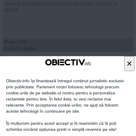
Homor: Repararea autostrăzii demolate începe în
aprilie
15 mar, 14:36
Citeşte mai departe
×
Obiectiv.info își finanțează întregul conținut jurnalistic exclusiv
prin publicitate. Partenerii noștri folosesc tehnologii precum
cookie-urile de pe website-ul nostru pentru a personaliza
reclamele pentru tine. În felul ăsta, tu vezi reclame mai
relevante. Prin acceptarea cookie-urilor, ne ajuți să folosim
aceste tehnologii în continuare pe site.
Îți mulțumim pentru acest accept și îți reamintim că îți poți
schimba oricând opțiunea printr-o simplă revenire pe site!
Compania de Drumuri: Studiul de Fezabilitate pentru