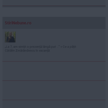
StiriNebune.ro
„La 7, am simțit o prezență lângă pat ...” » Ce a pățit
Cătălin Zmărăndescu în vacanță