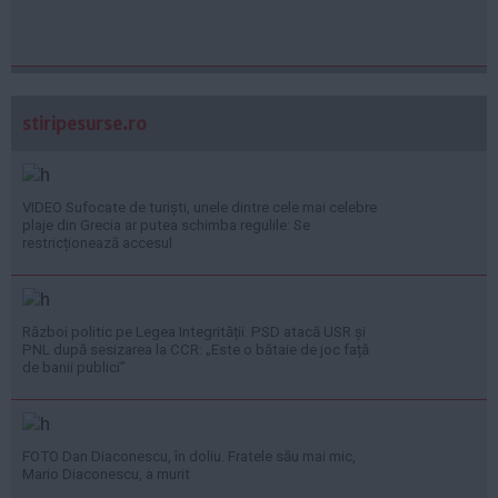
stiripesurse.ro
VIDEO Sufocate de turiști, unele dintre cele mai celebre
plaje din Grecia ar putea schimba regulile: Se
restricționează accesul
Război politic pe Legea Integrității. PSD atacă USR și
PNL după sesizarea la CCR: „Este o bătaie de joc față
de banii publici”
FOTO Dan Diaconescu, în doliu. Fratele său mai mic,
Mario Diaconescu, a murit