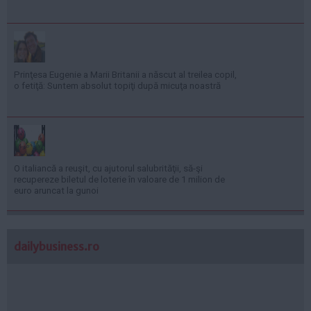
Prinţesa Eugenie a Marii Britanii a născut al treilea copil,
o fetiţă: Suntem absolut topiţi după micuţa noastră
O italiancă a reuşit, cu ajutorul salubrităţii, să-şi
recupereze biletul de loterie în valoare de 1 milion de
euro aruncat la gunoi
dailybusiness.ro