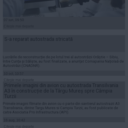
Presedintie
USL
PSD
07 iun, 09:50
Citeşte mai departe
PNL
PDL
S-a reparat autostrada stricată
PPDD
UDMR
Lucrările de reconstrucție de pe lotul trei al autostrăzii Orăștie – Sibiu,
PMP
între Cunța și Săliște, au fost finalizate, a anunțat Comapania Națiolaă de
Autostrăzi (CNADNR).
Administraţie Publică
10 oct, 10:57
Economie
Citeşte mai departe
Primele imagini din avion cu autostrada Transilvania
Finante
A3 în construcție de la Târgu Mureș spre Câmpia
Turzii
Energie
Primele imagini filmate din avion cu o parte din santierul autostrazii A3
Imobiliare
Transilvania, dintre Targu Mures si Campia Turzii, au fost publicate de
catre Asociatia Pro Infrastructura (API).
Companii
16 aug, 10:42
Turism
Citeşte mai departe