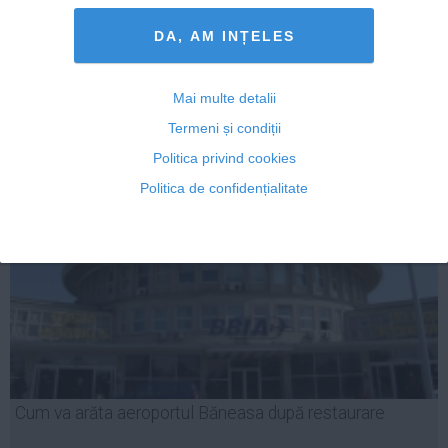
autostrada Sibiu-Pitești va fi finalizat până la 15
decembrie 2016
DA, AM INȚELES
Mai multe detalii
07 mar, 19:02
Termeni și condiții
Citeşte mai departe
Politica privind cookies
Politica de confidențialitate
Cum va arăta aeroportul Băneasa după restaurare