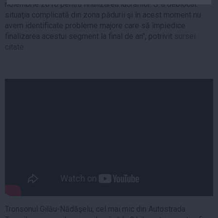
noiembrie 2016 pentru finalizarea lucrărilor. S-a deblocat
Auto
situaţia complicată din zona pădurii şi în acest moment nu
Sport
avem identificate probleme majore care să împiedice
finalizarea acestui segment la final de an", potrivit
sursei
Handbal
citate
.
Box
Baschet
Tenis
Alte sporturi
Life
Funny
Travel
Stil de viata
Tronsonul Gilău-Nădăşelu, cel mai mic din Autostrada