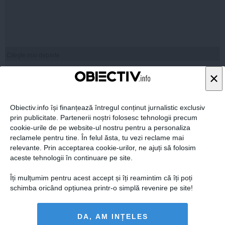
Citeşte mai departe
×
STIRIDESPORT.RO
Obiectiv.info își finanțează întregul conținut jurnalistic exclusiv
prin publicitate. Partenerii noștri folosesc tehnologii precum
cookie-urile de pe website-ul nostru pentru a personaliza
reclamele pentru tine. În felul ăsta, tu vezi reclame mai
relevante. Prin acceptarea cookie-urilor, ne ajuți să folosim
aceste tehnologii în continuare pe site.
Citeşte mai departe
Îți mulțumim pentru acest accept și îți reamintim că îți poți
schimba oricând opțiunea printr-o simplă revenire pe site!
ROMANIATV.NET
DA, AM INȚELES