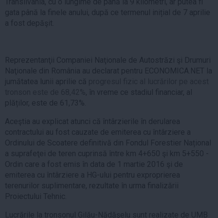
Transilvania, cu o lungime de până la 9 kilometri, ar putea fi
gata până la finele anului, după ce termenul inițial de 7 aprilie
a fost depăşit.
Reprezentanţii Companiei Naţionale de Autostrăzi şi Drumuri
Naţionale din România au declarat pentru ECONOMICA.NET la
jumătatea lunii aprilie că
progresul fizic al lucrărilor pe acest
tronson este de 68,42%
, în vreme ce stadiul financiar, al
plăților, este de 61,73%.
Aceştia au explicat atunci că întârzierile în derularea
contractului au fost cauzate de emiterea cu întârziere a
Ordinului de Scoatere definitivă din Fondul Forestier Național
a suprafeţei de teren cuprinsă între km 4+650 şi km 5+550 -
Ordin care a fost emis în data de 1 martie 2016 şi de
emiterea cu întârziere a HG-ului pentru exproprierea
terenurilor suplimentare, rezultate în urma finalizării
Proiectului Tehnic.
Lucrările la tronsonul Gilău-Nădăşelu sunt realizate de UMB