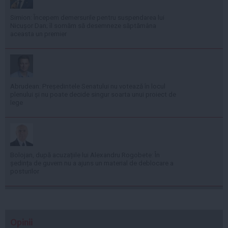
Simion: Începem demersurile pentru suspendarea lui
Nicușor Dan; îl somăm să desemneze săptămâna
aceasta un premier
Abrudean: Președintele Senatului nu votează în locul
plenului și nu poate decide singur soarta unui proiect de
lege
Bolojan, după acuzațiile lui Alexandru Rogobete: În
ședința de guvern nu a ajuns un material de deblocare a
posturilor
Opinii