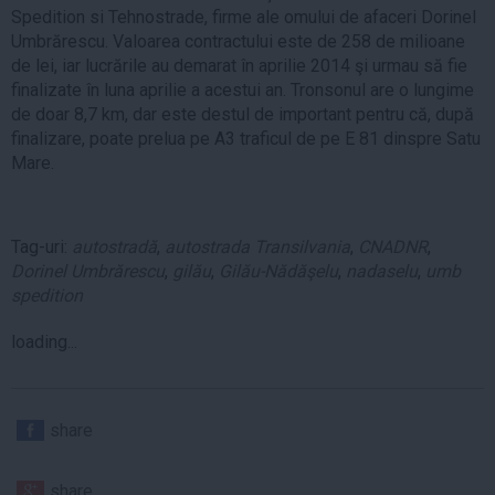
Spedition si Tehnostrade, firme ale omului de afaceri Dorinel
Umbrărescu. Valoarea contractului este de 258 de milioane
de lei, iar lucrările au demarat în aprilie 2014 şi urmau să fie
finalizate în luna aprilie a acestui an. Tronsonul are o lungime
de doar 8,7 km, dar este destul de important pentru că, după
finalizare, poate prelua pe A3 traficul de pe E 81 dinspre Satu
Mare.
Tag-uri:
autostradă
,
autostrada Transilvania
,
CNADNR
,
Dorinel Umbrărescu
,
gilău
,
Gilău-Nădăşelu
,
nadaselu
,
umb
spedition
loading...
share
share