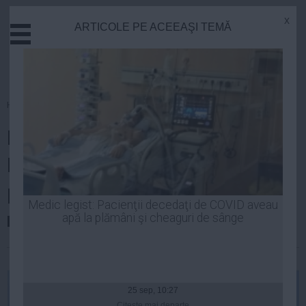
x
ARTICOLE PE ACEEAŞI TEMĂ
Actual
Economie
Justitie
Externe
Homepage
»
Economie
Educatie
Noi imagini cu autostrada Gilău-
Sanatate
Stiinta
Nădăşelu, pe care Umbrărescu
Tehnologie
promite să o finalizeze în
Cultura
Medic legist: Pacienţii decedaţi de COVID aveau
noiembrie – Video
apă la plămâni şi cheaguri de sânge
Mediu
Life
| 26 apr, 13:09
Politica
Guvern
25 sep, 10:27
Citeşte mai departe