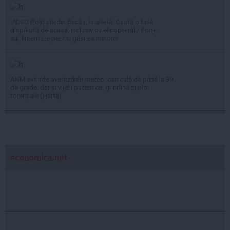
VIDEO Polițiștii din Bacău, în alertă. Caută o fată
dispărută de acasă, inclusiv cu elicopterul / Forțe
suplimentate pentru găsirea minorei
ANM extinde avertizările meteo: caniculă de până la 39
de grade, dar și vijelii puternice, grindină și ploi
torențiale (Hartă)
economica.net