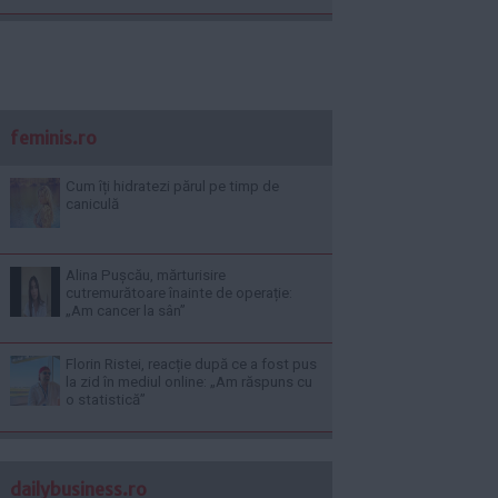
feminis.ro
Cum îți hidratezi părul pe timp de
caniculă
Alina Pușcău, mărturisire
cutremurătoare înainte de operație:
„Am cancer la sân”
Florin Ristei, reacție după ce a fost pus
la zid în mediul online: „Am răspuns cu
o statistică”
dailybusiness.ro