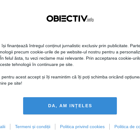
 își finanțează întregul conținut jurnalistic exclusiv prin publicitate. Parte
hnologii precum cookie-urile de pe website-ul nostru pentru a personali
 În felul ăsta, tu vezi reclame mai relevante. Prin acceptarea cookie-urilo
ceste tehnologii în continuare pe site.
 pentru acest accept și îți reamintim că îți poți schimba oricând opțiune
ire pe site!
DA, AM INȚELES
lii
Termeni și condiții
Politica privind cookies
Politica de co