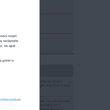
nerii noștri
za reclamele
r, ne ajuți
a printr-o
stiripesurse.ro
Doliu în sportul românesc: Fostul
internațional de rugby Alex Șuler a murit
la doar 25 de ani
nfidențialitate
„România nu e în junk, dar plătește deja
ca și cum ar fi” - Explicațiile unui
economist după decizia Moody's