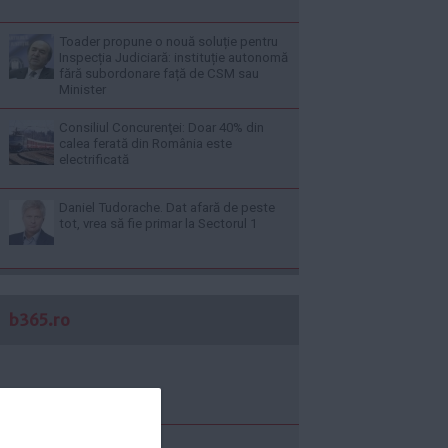
Toader propune o nouă soluție pentru
Inspecția Judiciară: instituție autonomă
fără subordonare față de CSM sau
Minister
Consiliul Concurenţei: Doar 40% din
calea ferată din România este
electrificată
Daniel Tudorache. Dat afară de peste
tot, vrea să fie primar la Sectorul 1
b365.ro