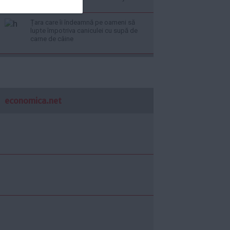
Țara care îi îndeamnă pe oameni să
lupte împotriva caniculei cu supă de
carne de câine
economica.net