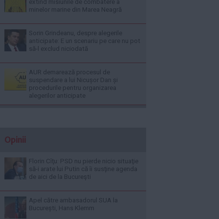
extind misiunile de combatere a
minelor marine din Marea Neagră
Sorin Grindeanu, despre alegerile
anticipate: E un scenariu pe care nu pot
să-l exclud niciodată
AUR demarează procesul de
suspendare a lui Nicușor Dan și
procedurile pentru organizarea
alegerilor anticipate
Opinii
Florin Cîţu: PSD nu pierde nicio situaţie
să-i arate lui Putin că îi susţine agenda
de aici de la Bucureşti
Apel către ambasadorul SUA la
București, Hans Klemm