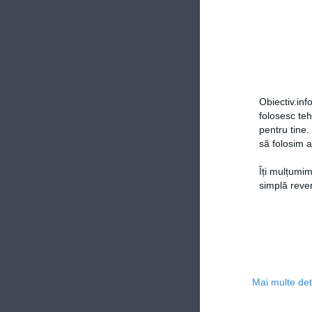
Obiectiv.info
folosesc te
pentru tine.
să folosim a
Îți mulțumim
simplă reven
Mai multe deta