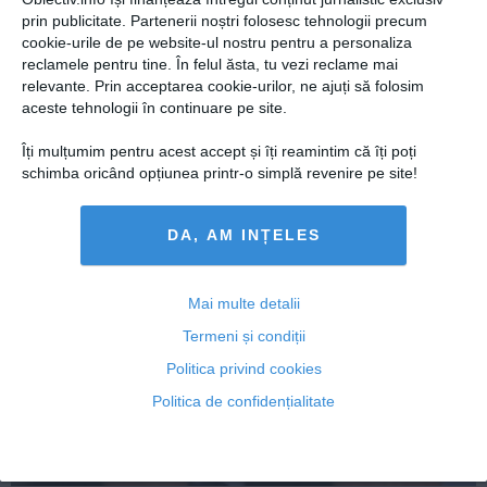
Presedintie
prin publicitate. Partenerii noștri folosesc tehnologii precum
REDUCERE CAS. Blaga: Dacă la Senat nu se întruneşte
USL
cookie-urile de pe website-ul nostru pentru a personaliza
cvorumul, înseamnă că Ponta nu doreşte reducerea
reclamele pentru tine. În felul ăsta, tu vezi reclame mai
CAS
PSD
relevante. Prin acceptarea cookie-urilor, ne ajuți să folosim
PNL
aceste tehnologii în continuare pe site.
PDL
Îți mulțumim pentru acest accept și îți reamintim că îți poți
18 aug, 2014
PPDD
schimba oricând opțiunea printr-o simplă revenire pe site!
Citeşte mai departe
UDMR
PMP
DA, AM INȚELES
Administraţie Publică
Economie
Mai multe detalii
Termeni și condiții
Finante
Politica privind cookies
Energie
Politica de confidențialitate
Imobiliare
Companii
Turism