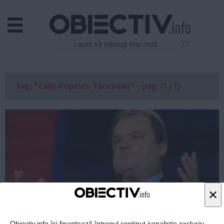
Actual
Economie
Justitie
Externe
Tag: "Călip Popescu Tăriceanu" - pag. (1 / 1)
Educatie
Sanatate
Stiinta
Tehnologie
Cultura
Mediu
Life
×
Politica
Guvern
Obiectiv.info își finanțează întregul conținut jurnalistic exclusiv