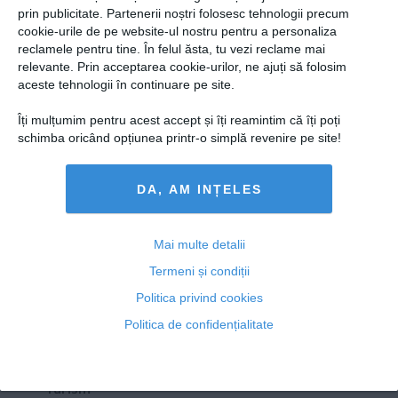
Presedintie
prin publicitate. Partenerii noștri folosesc tehnologii precum
Iohannis și nazismul – vorbim de funie în casa
USL
cookie-urile de pe website-ul nostru pentru a personaliza
spânzuratului?
reclamele pentru tine. În felul ăsta, tu vezi reclame mai
PSD
relevante. Prin acceptarea cookie-urilor, ne ajuți să folosim
PNL
aceste tehnologii în continuare pe site.
PDL
Îți mulțumim pentru acest accept și îți reamintim că îți poți
10 sep, 2014
PPDD
schimba oricând opțiunea printr-o simplă revenire pe site!
Citeşte mai departe
UDMR
DA, AM INȚELES
PMP
Administraţie Publică
Copyright ©2013 OBIECTIV.info
Economie
Mai multe detalii
Toate Ştirile
Autori
Taguri
Hartă site
Contact
Termeni și condiții
Finante
NOOBZ.ro
B365.RO
RTV.NET
Politica privind cookies
Energie
Politica de confidențialitate
ECONOMICA.NET
Imobiliare
Companii
Turism