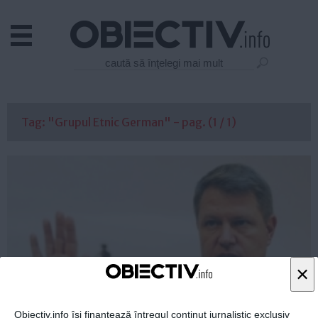
Actual
Economie
Justitie
Externe
Tag: "Grupul Etnic German" - pag. (1 / 1)
Educatie
Sanatate
Stiinta
Tehnologie
Cultura
Mediu
Life
×
Politica
Guvern
Obiectiv.info își finanțează întregul conținut jurnalistic exclusiv