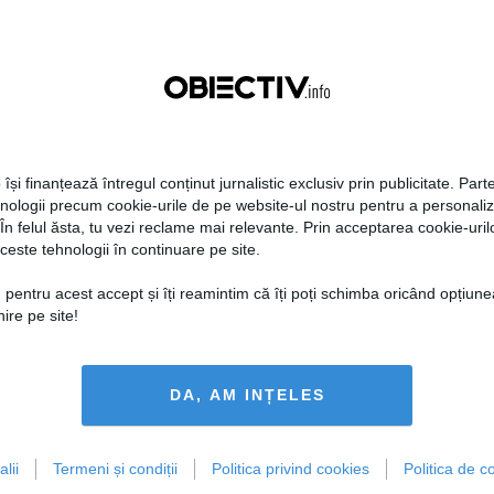
 își finanțează întregul conținut jurnalistic exclusiv prin publicitate. Parte
hnologii precum cookie-urile de pe website-ul nostru pentru a personali
 În felul ăsta, tu vezi reclame mai relevante. Prin acceptarea cookie-urilo
ceste tehnologii în continuare pe site.
 pentru acest accept și îți reamintim că îți poți schimba oricând opțiune
ire pe site!
DA, AM INȚELES
lii
Termeni și condiții
Politica privind cookies
Politica de co