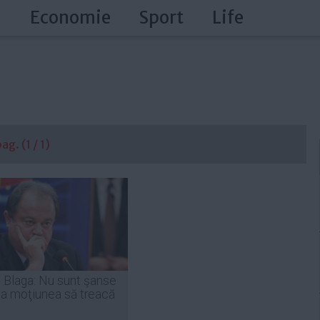
a
Economie
Sport
Life
g. (1 / 1)
e Blaga: Nu sunt şanse
ca moţiunea să treacă