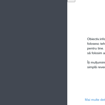
Obiectiv.info
folosesc te
pentru tine.
să folosim a
Îți mulțumim
simplă reven
Mai multe deta