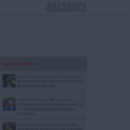
Cele mai citite
Manole: După plecarea din minister, nu
am mai primit aproape nicio informație
despre legea salarizării
Siegfried Mureșan: Mă aștept ca
Parlamentul să fie convocat în iulie și ar
fi o oportunitate pentru învestirea
Guvernului
Simion: Începem demersurile pentru
suspendarea lui Nicușor Dan; îl somăm