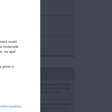
nerii noștri
za reclamele
r, ne ajuți
a printr-o
stiripesurse.ro
Ministrul Energie din Bulgaria își freacă
palmele de bucuria crizei electrice din
România: Aduce profituri record
Angajații din Guvern îl atacă pe Bolojan
nfidențialitate
în plină criză energetică: „Românii nu