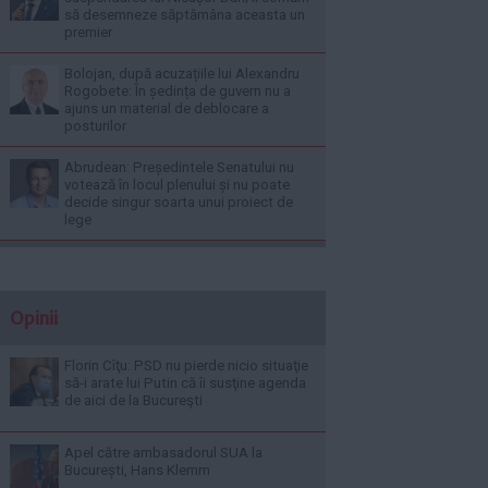
să desemneze săptămâna aceasta un
premier
Bolojan, după acuzațiile lui Alexandru
Rogobete: În ședința de guvern nu a
ajuns un material de deblocare a
posturilor
Abrudean: Președintele Senatului nu
votează în locul plenului și nu poate
decide singur soarta unui proiect de
lege
Opinii
Florin Cîţu: PSD nu pierde nicio situaţie
să-i arate lui Putin că îi susţine agenda
de aici de la Bucureşti
Apel către ambasadorul SUA la
București, Hans Klemm