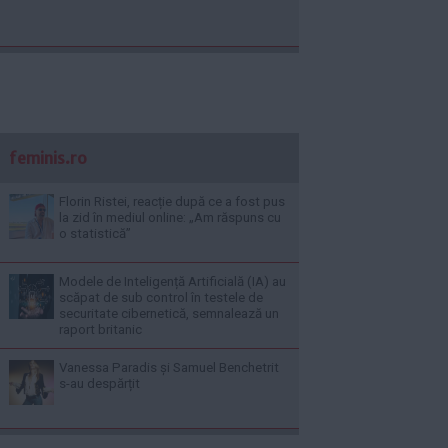
feminis.ro
Florin Ristei, reacție după ce a fost pus
la zid în mediul online: „Am răspuns cu
o statistică”
Modele de Inteligență Artificială (IA) au
scăpat de sub control în testele de
securitate cibernetică, semnalează un
raport britanic
Vanessa Paradis și Samuel Benchetrit
s-au despărțit