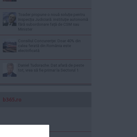
Toader propune o nouă soluție pentru
Inspecția Judiciară: instituție autonomă
fără subordonare față de CSM sau
Minister
Consiliul Concurenţei: Doar 40% din
calea ferată din România este
electrificată
Daniel Tudorache. Dat afară de peste
tot, vrea să fie primar la Sectorul 1
b365.ro