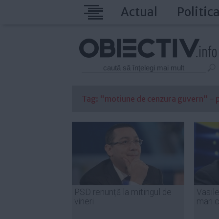
Actual
Politic
Tag: "motiune de cenzura guvern" - pa
PSD renunță la mitingul de
Vasil
vineri
mari 