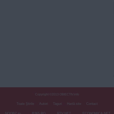
Copyright ©2013 OBIECTIV.info
Toate Ştirile
Autori
Taguri
Hartă site
Contact
NOOBZ.ro
B365.RO
RTV.NET
ECONOMICA.NET