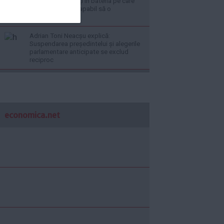
pot fi transformați în bateria pe care
statul nu a fost capabil să o
construiască”
Adrian Toni Neacșu explică:
Suspendarea președintelui și alegerile
parlamentare anticipate se exclud
reciproc
economica.net