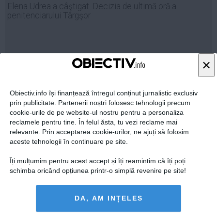
Elena Udrea a câştigat. Decizia de ultimă oră a
Auto
penitenciarului Târgşor
Sport
Handbal
Box
×
05 mai, 10:13
Baschet
Citeşte mai departe
Tenis
Obiectiv.info își finanțează întregul conținut jurnalistic exclusiv
Alte sporturi
prin publicitate. Partenerii noștri folosesc tehnologii precum
cookie-urile de pe website-ul nostru pentru a personaliza
Life
reclamele pentru tine. În felul ăsta, tu vezi reclame mai
relevante. Prin acceptarea cookie-urilor, ne ajuți să folosim
Funny
aceste tehnologii în continuare pe site.
Travel
Îți mulțumim pentru acest accept și îți reamintim că îți poți
Stil de viata
schimba oricând opțiunea printr-o simplă revenire pe site!
DA, AM INȚELES
Reacţia Penitenciarului Târgşor după ameninţarea cu