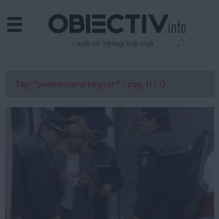
Actual
Economie
Justitie
Externe
Tag: "penitenciarul targsor" - pag. (1 / 1)
Educatie
Sanatate
Stiinta
Tehnologie
Cultura
Mediu
Life
Politica
Guvern