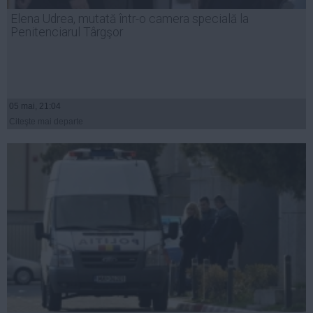
Presedintie
Elena Udrea, mutată într-o camera specială la
USL
Penitenciarul Târgşor
PSD
PNL
PDL
05 mai, 21:04
PPDD
Citeşte mai departe
UDMR
PMP
Administraţie Publică
Economie
Finante
Energie
Imobiliare
Companii
Turism