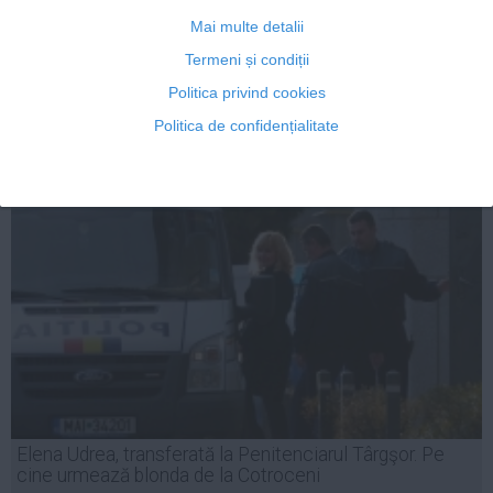
moartea Elenei Udrea
Mai multe detalii
Termeni și condiții
Politica privind cookies
Politica de confidențialitate
02 mai, 14:56
Citeşte mai departe
Elena Udrea, transferată la Penitenciarul Târgşor. Pe
cine urmează blonda de la Cotroceni