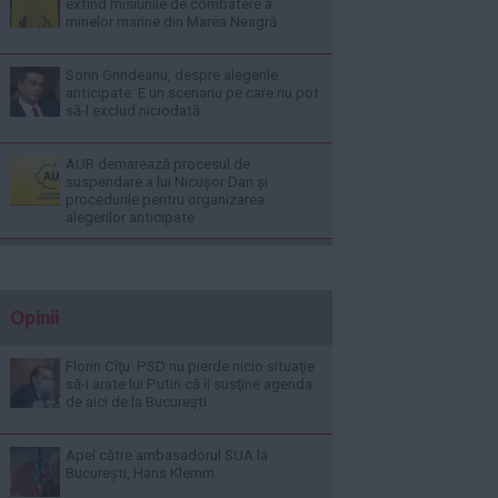
extind misiunile de combatere a
minelor marine din Marea Neagră
Sorin Grindeanu, despre alegerile
anticipate: E un scenariu pe care nu pot
să-l exclud niciodată
AUR demarează procesul de
suspendare a lui Nicușor Dan și
procedurile pentru organizarea
alegerilor anticipate
Opinii
Florin Cîţu: PSD nu pierde nicio situaţie
să-i arate lui Putin că îi susţine agenda
de aici de la Bucureşti
Apel către ambasadorul SUA la
București, Hans Klemm