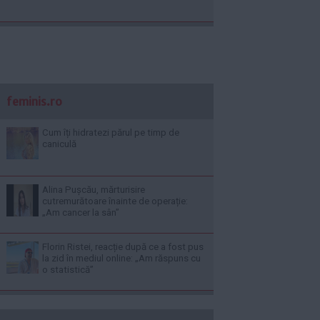
feminis.ro
Cum îți hidratezi părul pe timp de
caniculă
Alina Pușcău, mărturisire
cutremurătoare înainte de operație:
„Am cancer la sân”
Florin Ristei, reacție după ce a fost pus
la zid în mediul online: „Am răspuns cu
o statistică”