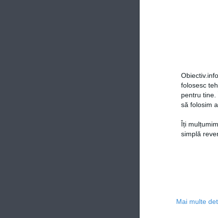
Obiectiv.info
folosesc te
pentru tine.
să folosim a
Îți mulțumim
simplă reven
Mai multe deta