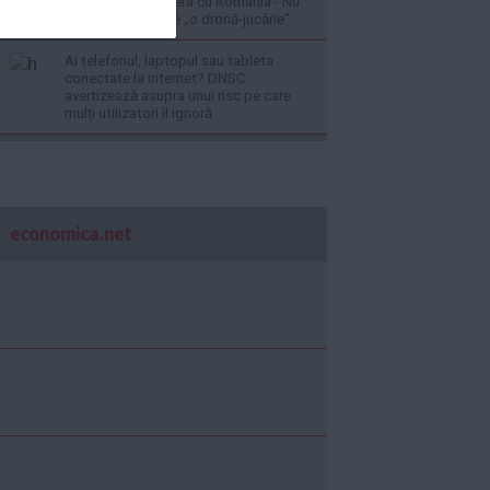
și întărește frontiera cu România - Nu
este vorba despre „o dronă-jucărie”
Ai telefonul, laptopul sau tableta
conectate la internet? DNSC
avertizează asupra unui risc pe care
mulți utilizatori îl ignoră
economica.net