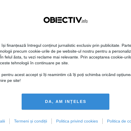
 își finanțează întregul conținut jurnalistic exclusiv prin publicitate. Parte
hnologii precum cookie-urile de pe website-ul nostru pentru a personali
 În felul ăsta, tu vezi reclame mai relevante. Prin acceptarea cookie-urilo
ceste tehnologii în continuare pe site.
 pentru acest accept și îți reamintim că îți poți schimba oricând opțiune
ire pe site!
DA, AM INȚELES
lii
Termeni și condiții
Politica privind cookies
Politica de co