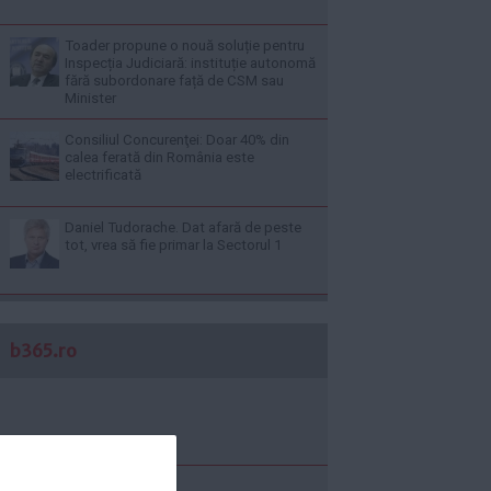
Toader propune o nouă soluție pentru
Inspecția Judiciară: instituție autonomă
fără subordonare față de CSM sau
Minister
Consiliul Concurenţei: Doar 40% din
calea ferată din România este
electrificată
Daniel Tudorache. Dat afară de peste
tot, vrea să fie primar la Sectorul 1
b365.ro