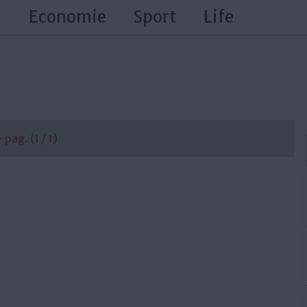
a
Economie
Sport
Life
pag. (1 / 1)