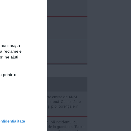
nerii noștri
za reclamele
r, ne ajuți
a printr-o
stiripesurse.ro
LIVE UPDATE Alerte emise de ANM.
România se rupe în două: Caniculă de
37°C în sud, vijelii și ploi torențiale în
restul țării
nfidențialitate
Decizia Bulgariei după incidentul cu
drona: mută forțe de la granița cu Turcia