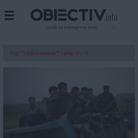
Actual
Economie
Justitie
Externe
Tag: "război nuclear" - pag. (1 / 1)
Educatie
Sanatate
Stiinta
Tehnologie
Cultura
Mediu
Life
Politica
Guvern