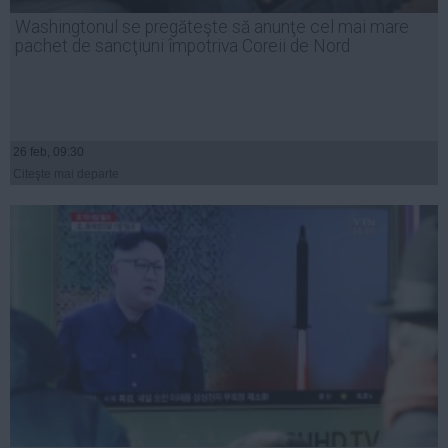
Presedintie
Washingtonul se pregăteşte să anunţe cel mai mare
USL
pachet de sancţiuni împotriva Coreii de Nord
PSD
PNL
PDL
26 feb, 09:30
PPDD
Citeşte mai departe
UDMR
PMP
Administraţie Publică
Economie
Finante
Energie
Imobiliare
Companii
Turism