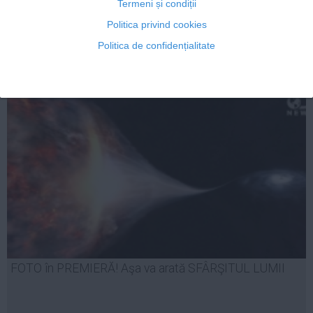
Termeni și condiții
Politica privind cookies
Politica de confidențialitate
17 aug, 13:25
Citeşte mai departe
FOTO în PREMIERĂ! Aşa va arată SFÂRŞITUL LUMII