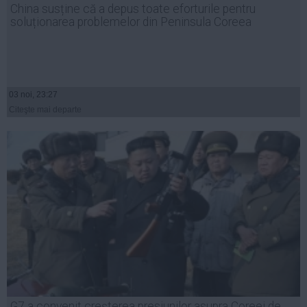
China susține că a depus toate eforturile pentru
Auto
soluționarea problemelor din Peninsula Coreea
Sport
Handbal
Box
03 noi, 23:27
Baschet
Citeşte mai departe
Tenis
Alte sporturi
Life
Funny
Travel
Stil de viata
G7 a convenit creșterea presiunilor asupra Coreei de