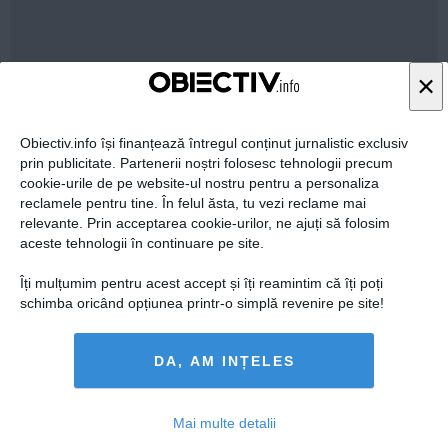
×
13 oct, 14:20
Citeşte mai departe
Obiectiv.info își finanțează întregul conținut jurnalistic exclusiv
prin publicitate. Partenerii noștri folosesc tehnologii precum
cookie-urile de pe website-ul nostru pentru a personaliza
reclamele pentru tine. În felul ăsta, tu vezi reclame mai
relevante. Prin acceptarea cookie-urilor, ne ajuți să folosim
aceste tehnologii în continuare pe site.
Îți mulțumim pentru acest accept și îți reamintim că îți poți
schimba oricând opțiunea printr-o simplă revenire pe site!
DA, AM INȚELES
Un astronaut care a fost pe LUNĂ DEZVĂLUIE cine a
SALVAT LUMEA de un RĂZBOI NUCLEAR între SUA şi
Mai multe detalii
Rusia