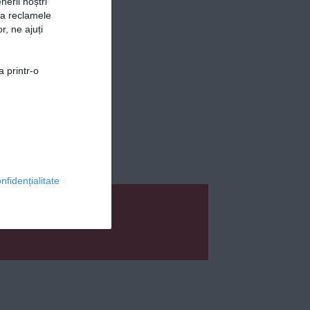
nerii noștri
za reclamele
r, ne ajuți
a printr-o
nfidențialitate