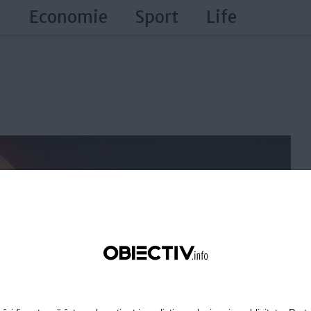
a
Economie
Sport
Life
›