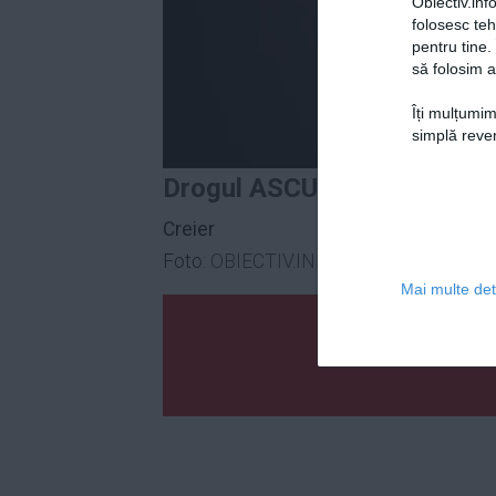
Obiectiv.info
folosesc te
pentru tine.
să folosim a
Îți mulțumim
simplă reven
Drogul ASCUNS în alimentaţ
Creier
Foto:
OBIECTIV.INFO
Mai multe deta