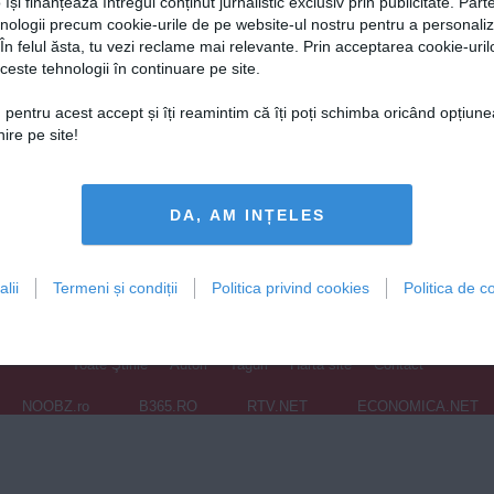
 își finanțează întregul conținut jurnalistic exclusiv prin publicitate. Parte
hnologii precum cookie-urile de pe website-ul nostru pentru a personali
 În felul ăsta, tu vezi reclame mai relevante. Prin acceptarea cookie-urilo
ceste tehnologii în continuare pe site.
 pentru acest accept și îți reamintim că îți poți schimba oricând opțiune
ire pe site!
ie care ATACĂ nemilos creierul
DA, AM INȚELES
lii
Termeni și condiții
Politica privind cookies
Politica de co
Copyright ©2013 OBIECTIV.info
Toate Ştirile
Autori
Taguri
Hartă site
Contact
NOOBZ.ro
B365.RO
RTV.NET
ECONOMICA.NET