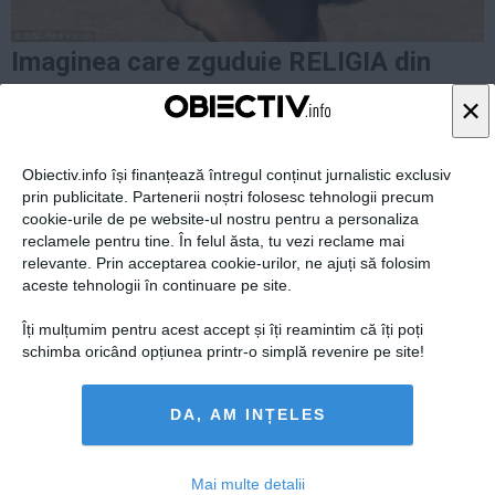
Presedintie
USL
Imaginea care zguduie RELIGIA din
PSD
temelii. Se schimbă tot ce ŞTIAI până
×
PNL
acum despre IISUS
PDL
PPDD
Obiectiv.info își finanțează întregul conținut jurnalistic exclusiv
iisus
prin publicitate. Partenerii noștri folosesc tehnologii precum
UDMR
Foto:
OBIECTIV.INFO
cookie-urile de pe website-ul nostru pentru a personaliza
PMP
reclamele pentru tine. În felul ăsta, tu vezi reclame mai
relevante. Prin acceptarea cookie-urilor, ne ajuți să folosim
Administraţie Publică
aceste tehnologii în continuare pe site.
Economie
Îți mulțumim pentru acest accept și îți reamintim că îți poți
Finante
schimba oricând opțiunea printr-o simplă revenire pe site!
Energie
Imobiliare
DA, AM INȚELES
Companii
Turism
Mai multe detalii