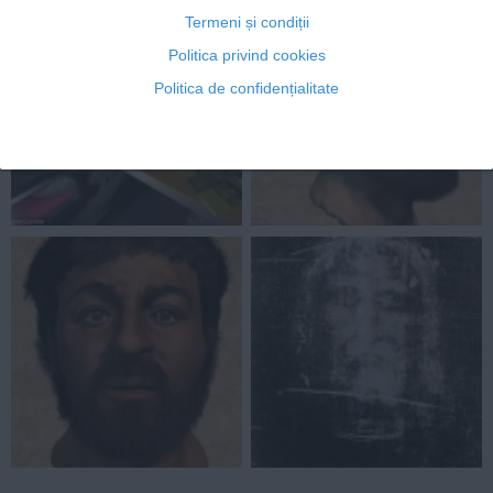
Auto
Termeni și condiții
Sport
Politica privind cookies
Politica de confidențialitate
Handbal
Box
Baschet
Tenis
Alte sporturi
Life
Funny
Travel
Stil de viata