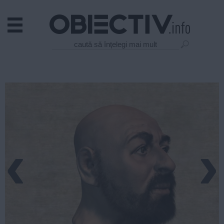
Actual
Economie
Justitie
Externe
Educatie
Sanatate
Stiinta
Tehnologie
‹
›
Cultura
Mediu
Life
Politica
Guvern