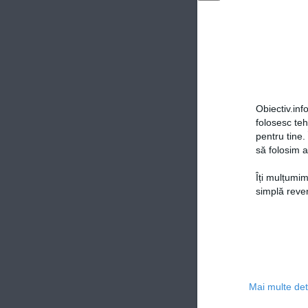
Obiectiv.info
folosesc te
pentru tine.
să folosim a
Îți mulțumim
simplă reven
Mai multe deta