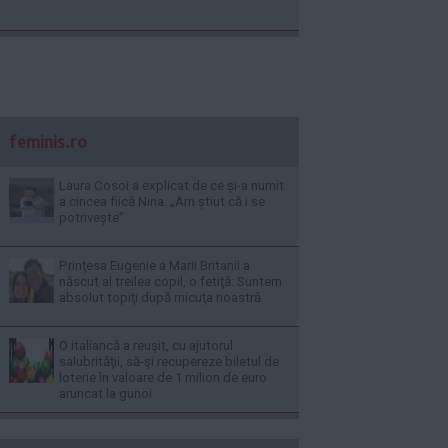
feminis.ro
Laura Cosoi a explicat de ce și-a numit
a cincea fiică Nina. „Am știut că i se
potrivește”
Prinţesa Eugenie a Marii Britanii a
născut al treilea copil, o fetiţă: Suntem
absolut topiţi după micuţa noastră
O italiancă a reuşit, cu ajutorul
salubrităţii, să-şi recupereze biletul de
loterie în valoare de 1 milion de euro
aruncat la gunoi