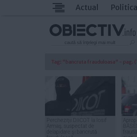
Actual
Politic
Tag: "bancruta frauduloasa" - pag. (1
Percheziţii DIICOT la Iosif
Apropi
Armaş, suspectat de
BĂSES
delapidare şi bancrută
fraud