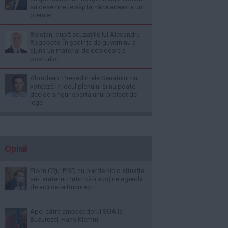
să desemneze săptămâna aceasta un
premier
Bolojan, după acuzațiile lui Alexandru
Rogobete: În ședința de guvern nu a
ajuns un material de deblocare a
posturilor
Abrudean: Președintele Senatului nu
votează în locul plenului și nu poate
decide singur soarta unui proiect de
lege
Opinii
Florin Cîţu: PSD nu pierde nicio situaţie
să-i arate lui Putin că îi susţine agenda
de aici de la Bucureşti
Apel către ambasadorul SUA la
București, Hans Klemm