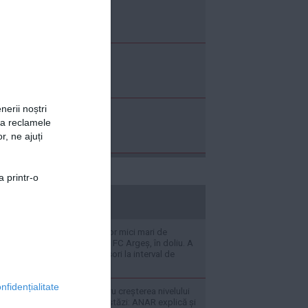
nerii noștri
za reclamele
r, ne ajuți
a printr-o
stiripesurse.ro
Creatorul celebrilor mici mari de
Dedulești a murit. FC Argeș, în doliu. A
pierdut doi sponsori la interval de
aproape 12 ore
nfidențialitate
Operațiunile pentru creșterea nivelului
Dunării se reiau astăzi: ANAR explică și