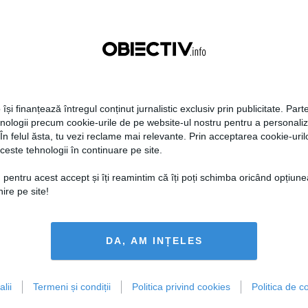
 își finanțează întregul conținut jurnalistic exclusiv prin publicitate. Parte
hnologii precum cookie-urile de pe website-ul nostru pentru a personali
 În felul ăsta, tu vezi reclame mai relevante. Prin acceptarea cookie-urilo
ceste tehnologii în continuare pe site.
 pentru acest accept și îți reamintim că îți poți schimba oricând opțiune
ire pe site!
DA, AM INȚELES
lii
Termeni și condiții
Politica privind cookies
Politica de co