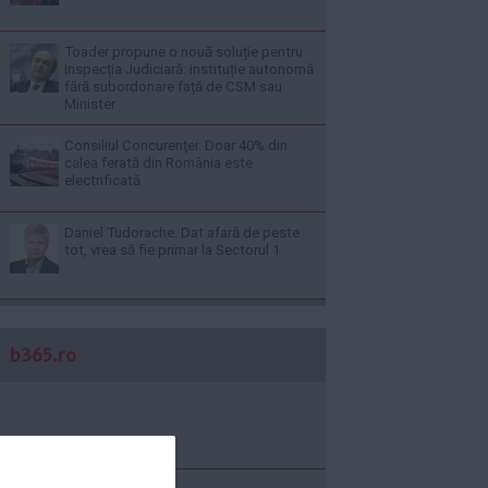
Toader propune o nouă soluție pentru
Inspecția Judiciară: instituție autonomă
fără subordonare față de CSM sau
Minister
Consiliul Concurenţei: Doar 40% din
calea ferată din România este
electrificată
Daniel Tudorache. Dat afară de peste
tot, vrea să fie primar la Sectorul 1
b365.ro