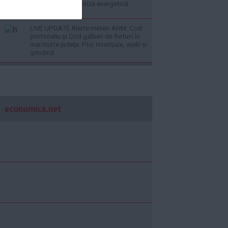
primele efecte în criza energetică
LIVE UPDATE Alerte meteo ANM: Cod
portocaliu și Cod galben de furtuni în
mai multe județe. Ploi torențiale, vijelii și
grindină
economica.net