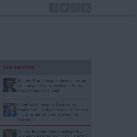
Cele mai citite
Manole: După plecarea din minister, nu
am mai primit aproape nicio informație
despre legea salarizării
Siegfried Mureșan: Mă aștept ca
Parlamentul să fie convocat în iulie și ar
fi o oportunitate pentru învestirea
Guvernului
Simion: Începem demersurile pentru
suspendarea lui Nicușor Dan; îl somăm