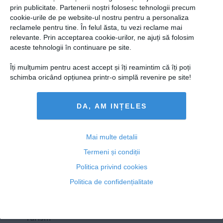
Presedintie
prin publicitate. Partenerii noștri folosesc tehnologii precum
De ce boală ne scapă CIOCOLATA NEAGRĂ
USL
cookie-urile de pe website-ul nostru pentru a personaliza
reclamele pentru tine. În felul ăsta, tu vezi reclame mai
PSD
relevante. Prin acceptarea cookie-urilor, ne ajuți să folosim
PNL
aceste tehnologii în continuare pe site.
PDL
Îți mulțumim pentru acest accept și îți reamintim că îți poți
03 mar, 2014
PPDD
schimba oricând opțiunea printr-o simplă revenire pe site!
Citeşte mai departe
UDMR
DA, AM INȚELES
PMP
Administraţie Publică
Copyright ©2013 OBIECTIV.info
Economie
Mai multe detalii
Toate Ştirile
Autori
Taguri
Hartă site
Contact
Termeni și condiții
Finante
NOOBZ.ro
B365.RO
RTV.NET
Politica privind cookies
Energie
Politica de confidențialitate
ECONOMICA.NET
Imobiliare
Companii
Turism