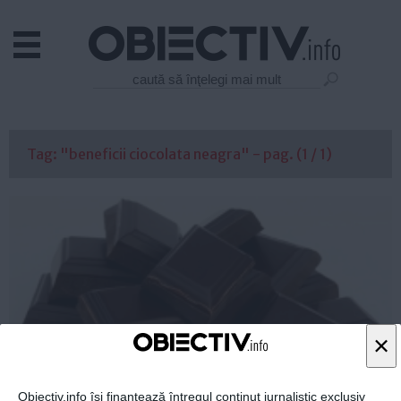
Actual
Economie
Justitie
Externe
Tag: "beneficii ciocolata neagra" - pag. (1 / 1)
Educatie
Sanatate
Stiinta
Tehnologie
Cultura
Mediu
Life
×
Politica
Guvern
Obiectiv.info își finanțează întregul conținut jurnalistic exclusiv