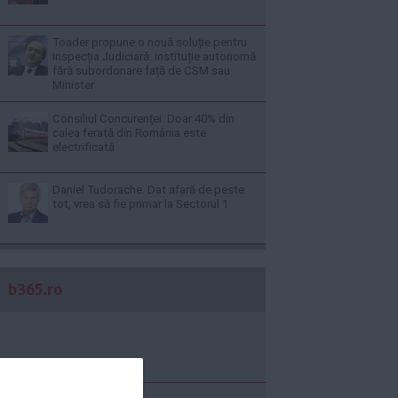
Toader propune o nouă soluție pentru
Inspecția Judiciară: instituție autonomă
fără subordonare față de CSM sau
Minister
Consiliul Concurenţei: Doar 40% din
calea ferată din România este
electrificată
Daniel Tudorache. Dat afară de peste
tot, vrea să fie primar la Sectorul 1
b365.ro