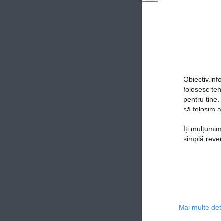
Obiectiv.info
folosesc te
pentru tine.
să folosim a
Îți mulțumim
simplă reven
Mai multe deta