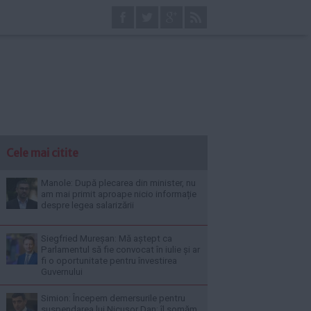
Cele mai citite
Manole: După plecarea din minister, nu
am mai primit aproape nicio informație
despre legea salarizării
Siegfried Mureșan: Mă aștept ca
Parlamentul să fie convocat în iulie și ar
fi o oportunitate pentru învestirea
Guvernului
Simion: Începem demersurile pentru
suspendarea lui Nicușor Dan; îl somăm