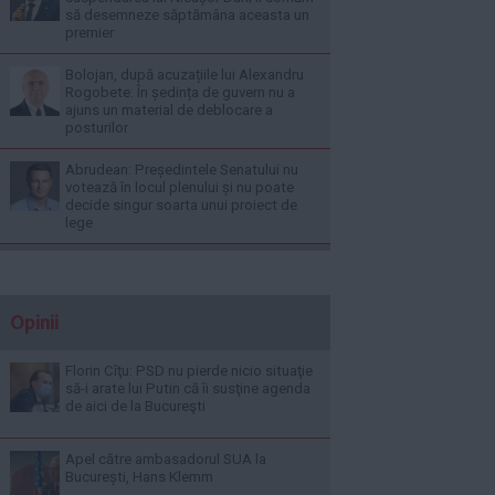
să desemneze săptămâna aceasta un
premier
Bolojan, după acuzațiile lui Alexandru
Rogobete: În ședința de guvern nu a
ajuns un material de deblocare a
posturilor
Abrudean: Președintele Senatului nu
votează în locul plenului și nu poate
decide singur soarta unui proiect de
lege
Opinii
Florin Cîţu: PSD nu pierde nicio situaţie
să-i arate lui Putin că îi susţine agenda
de aici de la Bucureşti
Apel către ambasadorul SUA la
București, Hans Klemm