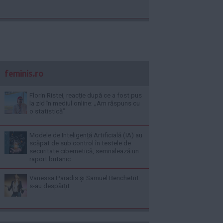
feminis.ro
Florin Ristei, reacție după ce a fost pus
la zid în mediul online: „Am răspuns cu
o statistică”
Modele de Inteligență Artificială (IA) au
scăpat de sub control în testele de
securitate cibernetică, semnalează un
raport britanic
Vanessa Paradis și Samuel Benchetrit
s-au despărțit