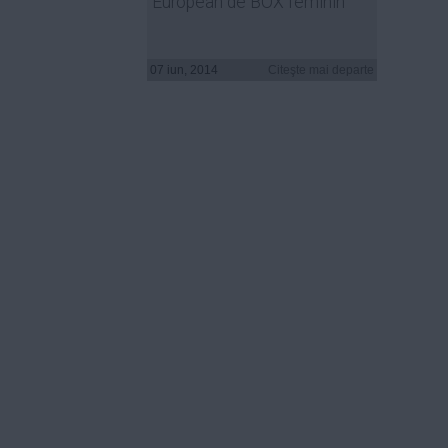
European de BOX feminin
07 iun, 2014
Citeşte mai departe