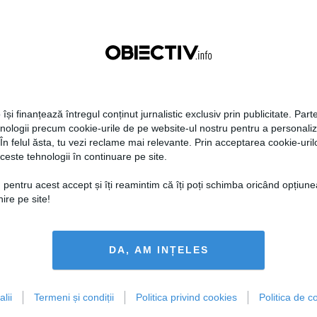
 își finanțează întregul conținut jurnalistic exclusiv prin publicitate. Parte
hnologii precum cookie-urile de pe website-ul nostru pentru a personali
 În felul ăsta, tu vezi reclame mai relevante. Prin acceptarea cookie-urilo
ceste tehnologii în continuare pe site.
 pentru acest accept și îți reamintim că îți poți schimba oricând opțiune
ire pe site!
DA, AM INȚELES
lii
Termeni și condiții
Politica privind cookies
Politica de co