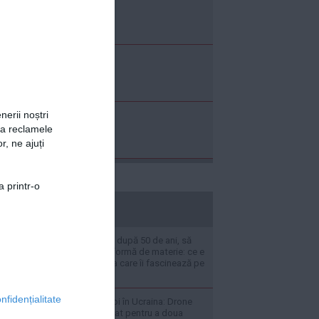
nerii noștri
za reclamele
r, ne ajuți
a printr-o
stiripesurse.ro
Chinezii au reușit, după 50 de ani, să
confirme o nouă formă de materie: ce e
„glueball”, materia care îi fascinează pe
cercetători
nfidențialitate
LIVE TEXT - Război în Ucraina: Drone
ucrainene au atacat pentru a doua