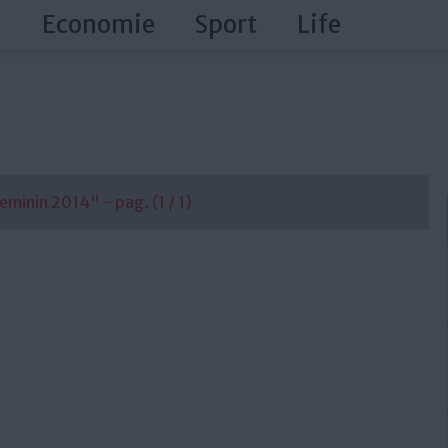
a
Economie
Sport
Life
minin 2014" - pag. (1 / 1)