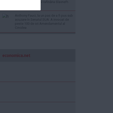
noapte consecutiv rafinăria Slavneft-
Ianos
Anthony Fauci, la un pas de a fi pus sub
acuzare în Senatul SUA. A invocat de
peste 100 de ori Amendamentul al
Cincilea
economica.net