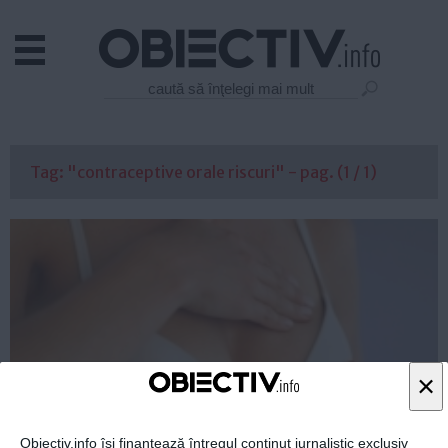
Actual
Economie
Justitie
Externe
Tag: "contraceptive orale riscuri" - pag. (1 / 1)
Educatie
Sanatate
Stiinta
Tehnologie
Cultura
Mediu
Life
×
Politica
Guvern
Obiectiv.info își finanțează întregul conținut jurnalistic exclusiv