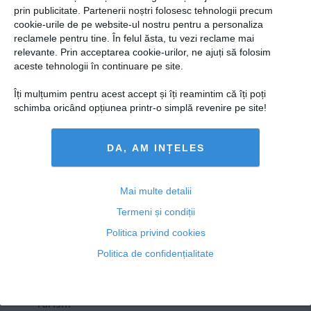
Presedintie
prin publicitate. Partenerii noștri folosesc tehnologii precum
Pastilele care DUBLEAZĂ riscul de cancer la sân! Cele
USL
cookie-urile de pe website-ul nostru pentru a personaliza
mai multe femei le folosesc, fără să știe
reclamele pentru tine. În felul ăsta, tu vezi reclame mai
PSD
relevante. Prin acceptarea cookie-urilor, ne ajuți să folosim
PNL
aceste tehnologii în continuare pe site.
PDL
Îți mulțumim pentru acest accept și îți reamintim că îți poți
01 aug, 2014
PPDD
schimba oricând opțiunea printr-o simplă revenire pe site!
Citeşte mai departe
UDMR
DA, AM INȚELES
PMP
Administraţie Publică
Copyright ©2013 OBIECTIV.info
Economie
Mai multe detalii
Toate Ştirile
Autori
Taguri
Hartă site
Contact
Termeni și condiții
Finante
NOOBZ.ro
B365.RO
RTV.NET
Politica privind cookies
Energie
Politica de confidențialitate
ECONOMICA.NET
Imobiliare
Companii
Turism