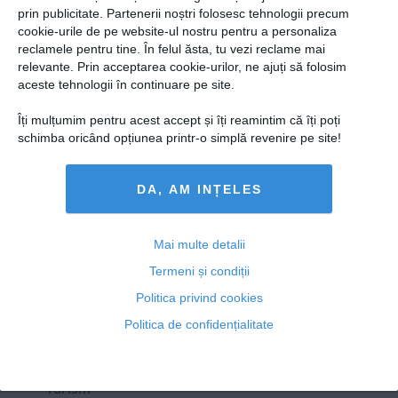
Presedintie
prin publicitate. Partenerii noștri folosesc tehnologii precum
Românul care a vorbit cu Dumnezeu: la Maglavit, locul
USL
cookie-urile de pe website-ul nostru pentru a personaliza
unde se petrec în continuare MINUNI
reclamele pentru tine. În felul ăsta, tu vezi reclame mai
PSD
relevante. Prin acceptarea cookie-urilor, ne ajuți să folosim
PNL
aceste tehnologii în continuare pe site.
PDL
Îți mulțumim pentru acest accept și îți reamintim că îți poți
15 iun, 2014
PPDD
schimba oricând opțiunea printr-o simplă revenire pe site!
Citeşte mai departe
UDMR
DA, AM INȚELES
PMP
Administraţie Publică
Copyright ©2013 OBIECTIV.info
Economie
Mai multe detalii
Toate Ştirile
Autori
Taguri
Hartă site
Contact
Termeni și condiții
Finante
NOOBZ.ro
B365.RO
RTV.NET
Politica privind cookies
Energie
Politica de confidențialitate
ECONOMICA.NET
Imobiliare
Companii
Turism