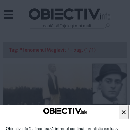
Actual
Economie
Justitie
Externe
Tag: "fenomenul Maglavit" - pag. (1 / 1)
Educatie
Sanatate
Stiinta
Tehnologie
Cultura
Mediu
Life
×
Politica
Guvern
Obiectiv.info își finanțează întregul conținut jurnalistic exclusiv