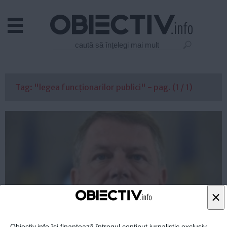
Actual
Economie
Justitie
Externe
Tag: "legea funcționarilor publici" - pag. (1 / 1)
Educatie
Sanatate
Stiinta
Tehnologie
Cultura
Mediu
Life
×
Politica
Guvern
Obiectiv.info își finanțează întregul conținut jurnalistic exclusiv