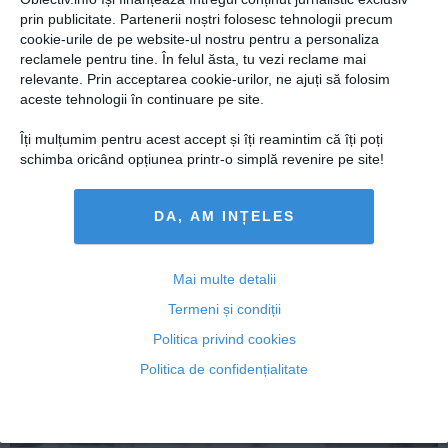
Presedintie
prin publicitate. Partenerii noștri folosesc tehnologii precum
IOHANNIS SPUNE NU! Preşedintele cere
USL
cookie-urile de pe website-ul nostru pentru a personaliza
reexaminarea legii referitoare la statutul funcţionarilor
reclamele pentru tine. În felul ăsta, tu vezi reclame mai
publici
PSD
relevante. Prin acceptarea cookie-urilor, ne ajuți să folosim
PNL
aceste tehnologii în continuare pe site.
PDL
Îți mulțumim pentru acest accept și îți reamintim că îți poți
15 mai, 14:01
PPDD
schimba oricând opțiunea printr-o simplă revenire pe site!
Citeşte mai departe
UDMR
PMP
DA, AM INȚELES
Administraţie Publică
Economie
Mai multe detalii
Termeni și condiții
Finante
Politica privind cookies
Energie
Politica de confidențialitate
Imobiliare
Companii
Turism