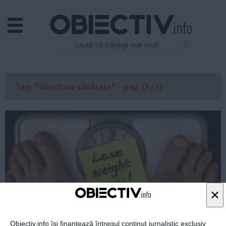
Actual
Economie
Justitie
Externe
Tag: "obezitate sănătate" - pag. (1 / 1)
Educatie
Sanatate
Stiinta
Tehnologie
Cultura
Mediu
Life
×
Politica
Guvern
Obiectiv.info își finanțează întregul conținut jurnalistic exclusiv