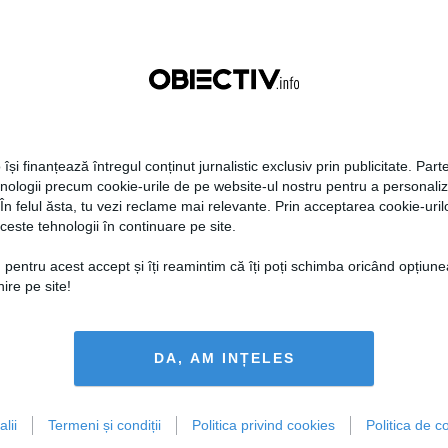
 își finanțează întregul conținut jurnalistic exclusiv prin publicitate. Parte
hnologii precum cookie-urile de pe website-ul nostru pentru a personali
 În felul ăsta, tu vezi reclame mai relevante. Prin acceptarea cookie-urilo
ceste tehnologii în continuare pe site.
 pentru acest accept și îți reamintim că îți poți schimba oricând opțiune
ire pe site!
DA, AM INȚELES
lii
Termeni și condiții
Politica privind cookies
Politica de co