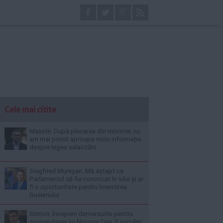
Cele mai citite
Manole: După plecarea din minister, nu
am mai primit aproape nicio informație
despre legea salarizării
Siegfried Mureșan: Mă aștept ca
Parlamentul să fie convocat în iulie și ar
fi o oportunitate pentru învestirea
Guvernului
Simion: Începem demersurile pentru
suspendarea lui Nicușor Dan; îl somăm