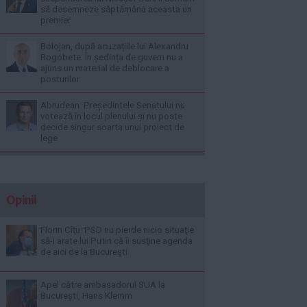
să desemneze săptămâna aceasta un
premier
Bolojan, după acuzațiile lui Alexandru
Rogobete: În ședința de guvern nu a
ajuns un material de deblocare a
posturilor
Abrudean: Președintele Senatului nu
votează în locul plenului și nu poate
decide singur soarta unui proiect de
lege
Opinii
Florin Cîţu: PSD nu pierde nicio situaţie
să-i arate lui Putin că îi susţine agenda
de aici de la Bucureşti
Apel către ambasadorul SUA la
București, Hans Klemm