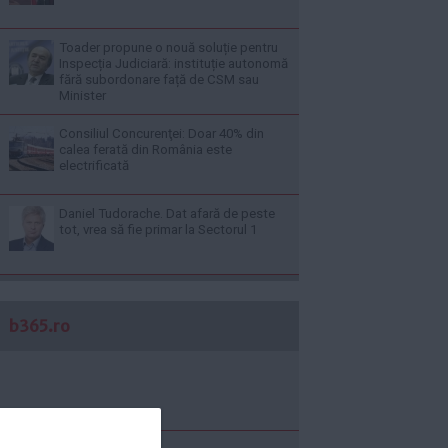
Toader propune o nouă soluție pentru
Inspecția Judiciară: instituție autonomă
fără subordonare față de CSM sau
Minister
Consiliul Concurenţei: Doar 40% din
calea ferată din România este
electrificată
Daniel Tudorache. Dat afară de peste
tot, vrea să fie primar la Sectorul 1
b365.ro