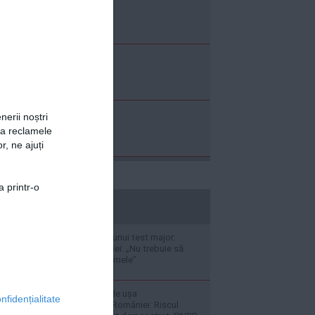
nerii noștri
za reclamele
r, ne ajuți
a printr-o
stiripesurse.ro
ROMARM, în fața unui test major.
Ministrul Economiei: „Nu trebuie să
ascundem problemele”
Bruxelles-ul închide ușa
nfidențialitate
termocentralelor României: Riscul