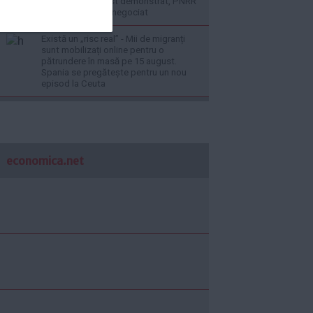
energetic nu a fost demonstrat, PNRR
nu mai poate fi renegociat
Există un „risc real” - Mii de migranți
sunt mobilizați online pentru o
pătrundere în masă pe 15 august.
Spania se pregătește pentru un nou
episod la Ceuta
economica.net