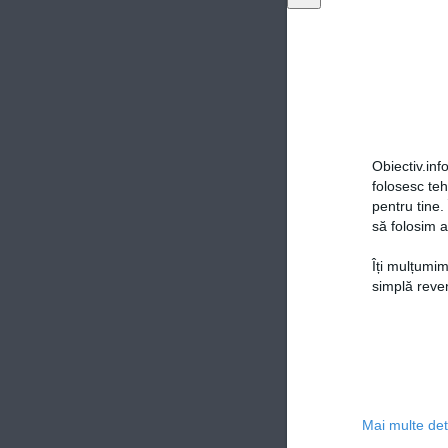
Obiectiv.info
folosesc te
pentru tine.
să folosim a
Îți mulțumim
simplă reven
Mai multe deta