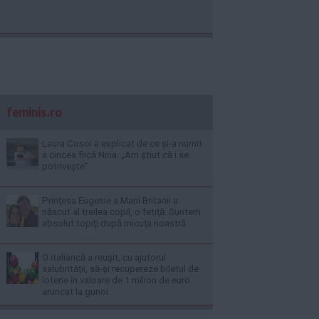
feminis.ro
Laura Cosoi a explicat de ce și-a numit
a cincea fiică Nina. „Am știut că i se
potrivește”
Prinţesa Eugenie a Marii Britanii a
născut al treilea copil, o fetiţă: Suntem
absolut topiţi după micuţa noastră
O italiancă a reuşit, cu ajutorul
salubrităţii, să-şi recupereze biletul de
loterie în valoare de 1 milion de euro
aruncat la gunoi