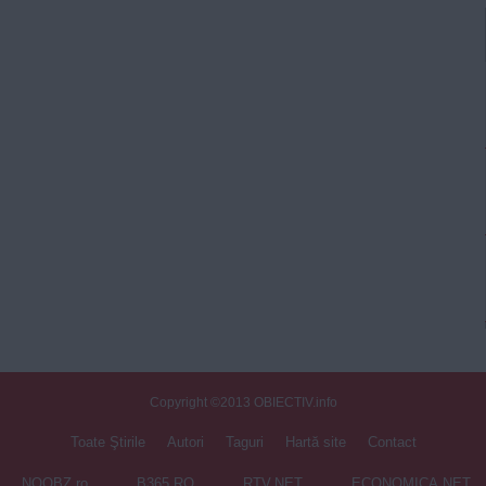
Copyright ©2013 OBIECTIV.info
Toate Ştirile
Autori
Taguri
Hartă site
Contact
NOOBZ.ro
B365.RO
RTV.NET
ECONOMICA.NET