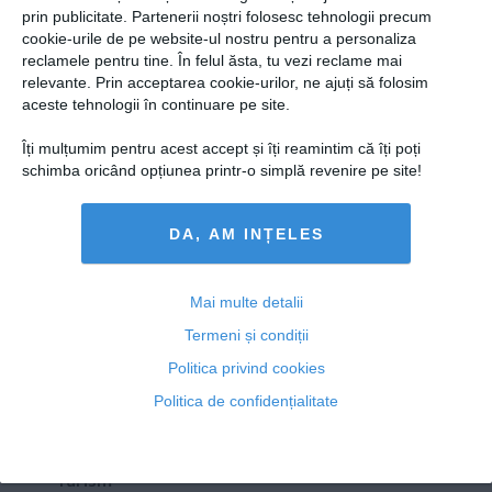
Presedintie
prin publicitate. Partenerii noștri folosesc tehnologii precum
Primarului Piteștiului, suspendat din funcţie! Prefectul a
USL
cookie-urile de pe website-ul nostru pentru a personaliza
semnat ordinul de suspendare
reclamele pentru tine. În felul ăsta, tu vezi reclame mai
PSD
relevante. Prin acceptarea cookie-urilor, ne ajuți să folosim
PNL
aceste tehnologii în continuare pe site.
PDL
Îți mulțumim pentru acest accept și îți reamintim că îți poți
22 ian, 12:10
PPDD
schimba oricând opțiunea printr-o simplă revenire pe site!
Citeşte mai departe
UDMR
DA, AM INȚELES
PMP
Administraţie Publică
Copyright ©2013 OBIECTIV.info
Economie
Mai multe detalii
Toate Ştirile
Autori
Taguri
Hartă site
Contact
Termeni și condiții
Finante
NOOBZ.ro
B365.RO
RTV.NET
Politica privind cookies
Energie
Politica de confidențialitate
ECONOMICA.NET
Imobiliare
Companii
Turism