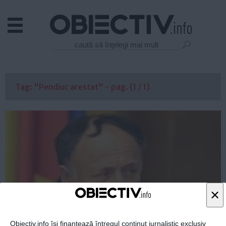
Actual
Economie
Justitie
Externe
Tag: "Pendiuc arestat" - pag. (1 / 1)
Educatie
Sanatate
Stiinta
Tehnologie
Cultura
Mediu
Life
×
Politica
Guvern
Obiectiv.info își finanțează întregul conținut jurnalistic exclusiv