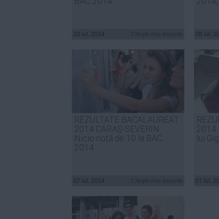
BAC 2014
2014,
10 iul, 2014
Citeşte mai departe
08 iul, 2
REZULTATE BACALAUREAT
REZU
2014 CARAŞ-SEVERIN:
2014. 
Nicio notă de 10 la BAC
lui Gi
2014
07 iul, 2014
Citeşte mai departe
07 iul, 2