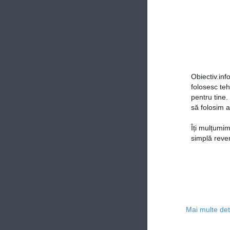
Obiectiv.info
folosesc te
pentru tine.
să folosim a
Îți mulțumim
simplă reven
Mai multe deta