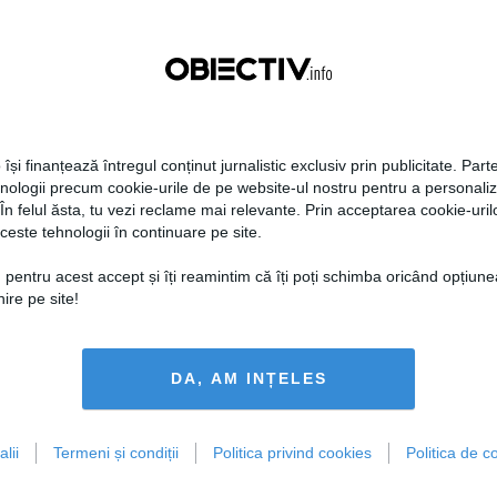
 își finanțează întregul conținut jurnalistic exclusiv prin publicitate. Parte
hnologii precum cookie-urile de pe website-ul nostru pentru a personali
 În felul ăsta, tu vezi reclame mai relevante. Prin acceptarea cookie-urilo
ceste tehnologii în continuare pe site.
 pentru acest accept și îți reamintim că îți poți schimba oricând opțiune
ire pe site!
DA, AM INȚELES
lii
Termeni și condiții
Politica privind cookies
Politica de co