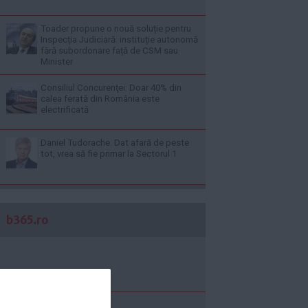
Toader propune o nouă soluție pentru
Inspecția Judiciară: instituție autonomă
fără subordonare față de CSM sau
Minister
Consiliul Concurenţei: Doar 40% din
calea ferată din România este
electrificată
Daniel Tudorache. Dat afară de peste
tot, vrea să fie primar la Sectorul 1
b365.ro