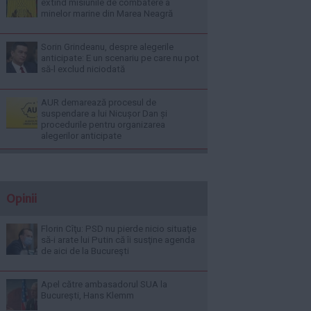
extind misiunile de combatere a
minelor marine din Marea Neagră
Sorin Grindeanu, despre alegerile
anticipate: E un scenariu pe care nu pot
să-l exclud niciodată
AUR demarează procesul de
suspendare a lui Nicușor Dan și
procedurile pentru organizarea
alegerilor anticipate
Opinii
Florin Cîţu: PSD nu pierde nicio situaţie
să-i arate lui Putin că îi susţine agenda
de aici de la Bucureşti
Apel către ambasadorul SUA la
București, Hans Klemm