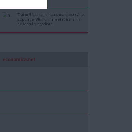
Guvernului
Traian Băsescu, discurs manifest către
populație: Ultimul mare sfat transmis
de fostul președinte
economica.net