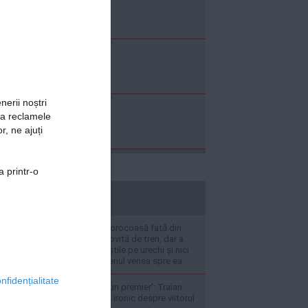
nerii noștri
za reclamele
r, ne ajuți
a printr-o
stiripesurse.ro
Ea este cea mai norocoasă fată din
România: A fost lovită de tren, dar a
scăpat. Era cu căștile pe urechi și nici
nu a realizat că trenul venea spre ea
nfidențialitate
'Eu aș fi cel mai bun premier': Traian
Băsescu, răspuns ironic despre viitorul