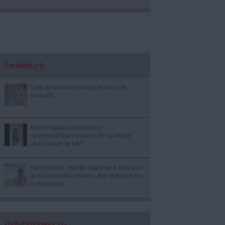
feminis.ro
Cum îți hidratezi părul pe timp de
caniculă
Alina Pușcău, mărturisire
cutremurătoare înainte de operație:
„Am cancer la sân”
Florin Ristei, reacție după ce a fost pus
la zid în mediul online: „Am răspuns cu
o statistică”
dailybusiness.ro