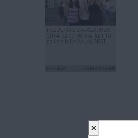
REZULTATE BACALAUREAT
2014: 62 de elevi au luat 10
pe linie la BACALAUREAT
07 iul, 2014
Citeşte mai departe
×