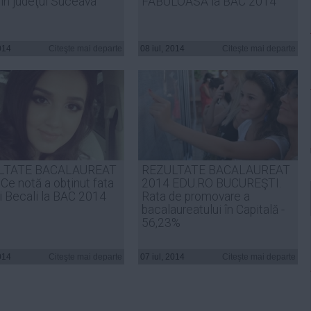
 în judeţul Suceava
FABULOASĂ la BAC 2014
014
Citeşte mai departe
08 iul, 2014
Citeşte mai departe
LTATE BACALAUREAT
REZULTATE BACALAUREAT
Ce notă a obţinut fata
2014 EDU.RO BUCUREŞTI.
gi Becali la BAC 2014
Rata de promovare a
bacalaureatului în Capitală -
56,23%
014
Citeşte mai departe
07 iul, 2014
Citeşte mai departe