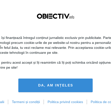
 își finanțează întregul conținut jurnalistic exclusiv prin publicitate. Parte
hnologii precum cookie-urile de pe website-ul nostru pentru a personali
 În felul ăsta, tu vezi reclame mai relevante. Prin acceptarea cookie-urilo
ceste tehnologii în continuare pe site.
 pentru acest accept și îți reamintim că îți poți schimba oricând opțiune
ire pe site!
DA, AM INȚELES
lii
Termeni și condiții
Politica privind cookies
Politica de co