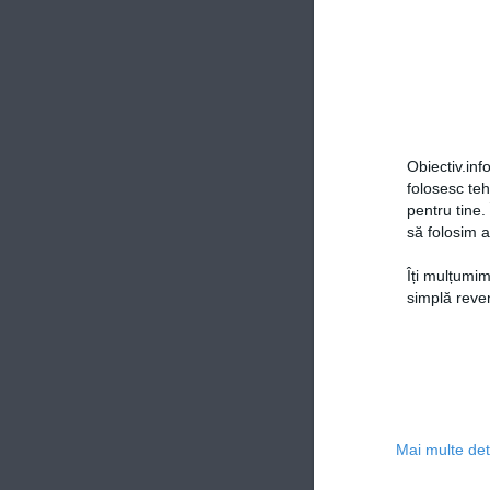
Obiectiv.info
folosesc te
pentru tine.
să folosim a
Îți mulțumim
simplă reven
Mai multe deta