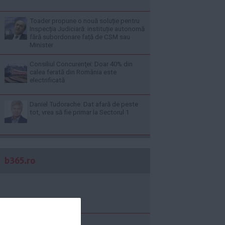
Toader propune o nouă soluție pentru
Inspecția Judiciară: instituție autonomă
fără subordonare față de CSM sau
Minister
Consiliul Concurenţei: Doar 40% din
calea ferată din România este
electrificată
Daniel Tudorache. Dat afară de peste
tot, vrea să fie primar la Sectorul 1
b365.ro