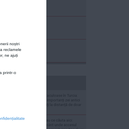
nerii noștri
za reclamele
r, ne ajuți
a printr-o
stiripesurse.ro
Descoperiri spectaculoase în Turcia:
Doi dintre cei mai importanți zei antici
au fost descoperiți la distanță de doar
câteva zile
nfidențialitate
Nici miliardarii nu au ce căuta aici:
locurile de pe Pământ unde accesul