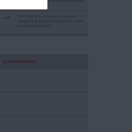
este interzis, iar supraviețuirea ține doar
de noroc
Trei zodii își pot schimba definitiv
destinul până pe 13 august. Vezi dacă
te numeri printre ele
economica.net