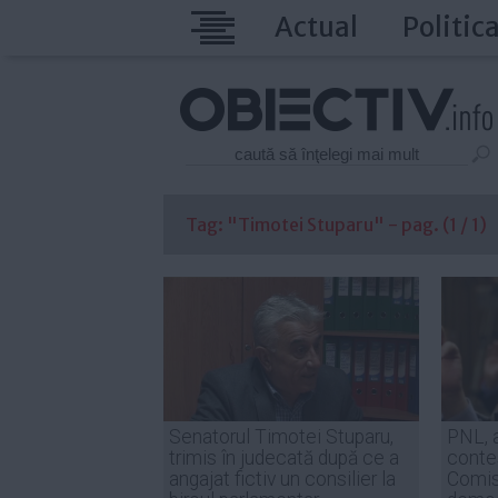
Actual
Politic
Tag: "Timotei Stuparu" - pag. (1 / 1)
Senatorul Timotei Stuparu,
PNL, a
trimis în judecată după ce a
conte
angajat fictiv un consilier la
Comis