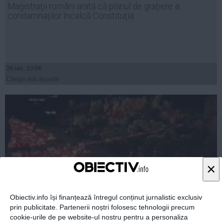
Magistraţii români arată că planul de graţiere a
Auto
condamnaţilor încalcă Constituţia
Sport
Handbal
Box
26 ian, 10:06
Baschet
Citeşte mai departe
Tenis
Alte sporturi
Life
Funny
Travel
×
Stil de viata
Obiectiv.info își finanțează întregul conținut jurnalistic exclusiv
prin publicitate. Partenerii noștri folosesc tehnologii precum
cookie-urile de pe website-ul nostru pentru a personaliza
Reuters: Incendiul din clubul Colectiv dă un impuls