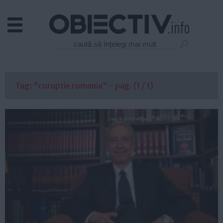
Actual
Economie
Justitie
Externe
Tag: "coruptie romania" - pag. (1 / 1)
Educatie
Sanatate
Stiinta
Tehnologie
Cultura
Mediu
Life
Politica
Guvern