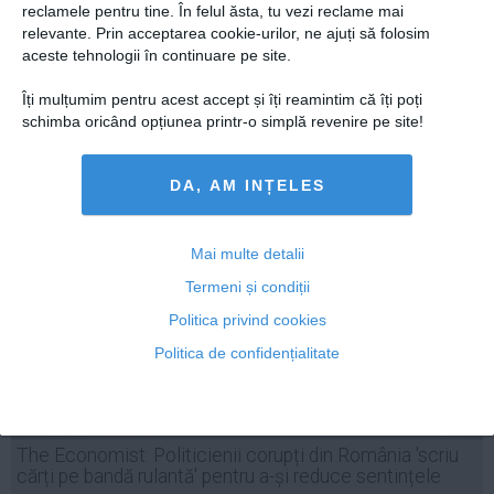
reclamele pentru tine. În felul ăsta, tu vezi reclame mai
eforturilor anticorupție din România
relevante. Prin acceptarea cookie-urilor, ne ajuți să folosim
aceste tehnologii în continuare pe site.
Îți mulțumim pentru acest accept și îți reamintim că îți poți
schimba oricând opțiunea printr-o simplă revenire pe site!
13 noi, 10:10
Citeşte mai departe
DA, AM INȚELES
Mai multe detalii
Termeni și condiții
Politica privind cookies
Politica de confidențialitate
The Economist: Politicienii corupți din România 'scriu
cărți pe bandă rulantă' pentru a-și reduce sentințele