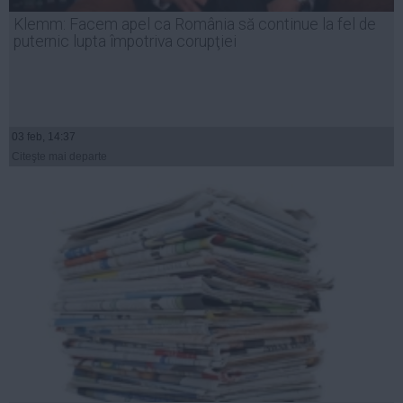
Presedintie
Klemm: Facem apel ca România să continue la fel de
USL
puternic lupta împotriva corupţiei
PSD
PNL
PDL
03 feb, 14:37
PPDD
Citeşte mai departe
UDMR
PMP
Administraţie Publică
Economie
Finante
Energie
Imobiliare
Companii
Turism