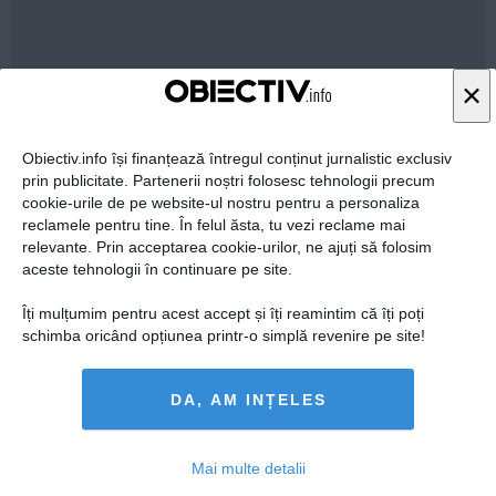
×
04 mar, 15:00
Citeşte mai departe
Obiectiv.info își finanțează întregul conținut jurnalistic exclusiv
prin publicitate. Partenerii noștri folosesc tehnologii precum
cookie-urile de pe website-ul nostru pentru a personaliza
reclamele pentru tine. În felul ăsta, tu vezi reclame mai
relevante. Prin acceptarea cookie-urilor, ne ajuți să folosim
aceste tehnologii în continuare pe site.
Îți mulțumim pentru acest accept și îți reamintim că îți poți
schimba oricând opțiunea printr-o simplă revenire pe site!
DA, AM INȚELES
Lucian Mândruţă, despre condamnarea lui Diaconescu:
BUBA a fost spartă. DD va duce şi el mâna la nas, ca
Mai multe detalii
doamna UDREA