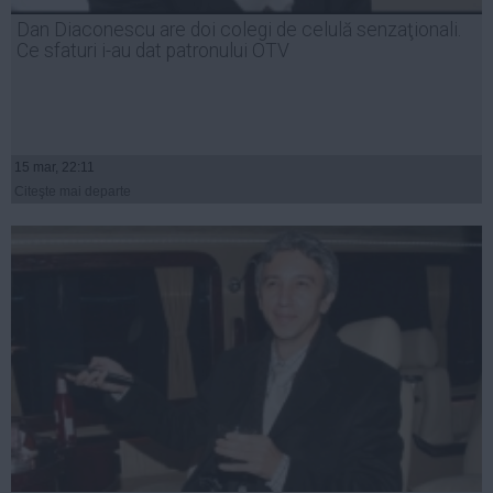
Presedintie
Dan Diaconescu are doi colegi de celulă senzaţionali.
USL
Ce sfaturi i-au dat patronului OTV
PSD
PNL
PDL
15 mar, 22:11
PPDD
Citeşte mai departe
UDMR
PMP
Administraţie Publică
Economie
Finante
Energie
Imobiliare
Companii
Turism