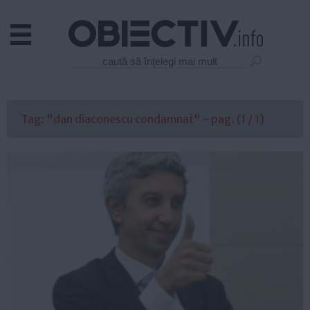
Actual
Economie
Justitie
Externe
Tag: "dan diaconescu condamnat" - pag. (1 / 1)
Educatie
Sanatate
Stiinta
Tehnologie
Cultura
Mediu
Life
Politica
Guvern