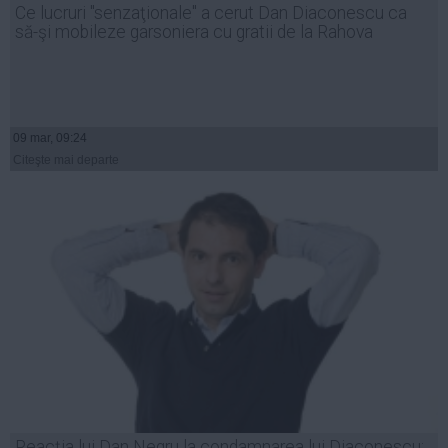
Ce lucruri "senzaţionale" a cerut Dan Diaconescu ca
Auto
să-şi mobileze garsoniera cu gratii de la Rahova
Sport
Handbal
Box
09 mar, 09:24
Baschet
Citeşte mai departe
Tenis
Alte sporturi
Life
Funny
Travel
Stil de viata
Reacţia lui Dan Negru la condamnarea lui Diaconescu: