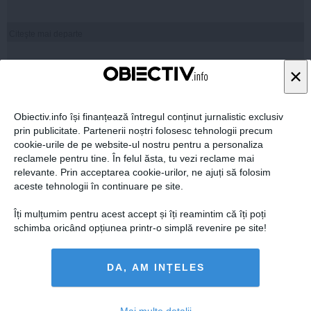
Citeşte mai departe
×
FEMINIS.RO
Obiectiv.info își finanțează întregul conținut jurnalistic exclusiv
prin publicitate. Partenerii noștri folosesc tehnologii precum
cookie-urile de pe website-ul nostru pentru a personaliza
reclamele pentru tine. În felul ăsta, tu vezi reclame mai
relevante. Prin acceptarea cookie-urilor, ne ajuți să folosim
aceste tehnologii în continuare pe site.
Îți mulțumim pentru acest accept și îți reamintim că îți poți
schimba oricând opțiunea printr-o simplă revenire pe site!
DA, AM INȚELES
Mai multe detalii