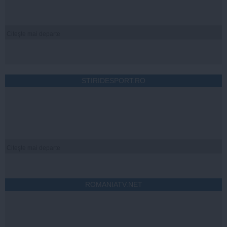
Citeşte mai departe
STIRIDESPORT.RO
Citeşte mai departe
ROMANIATV.NET