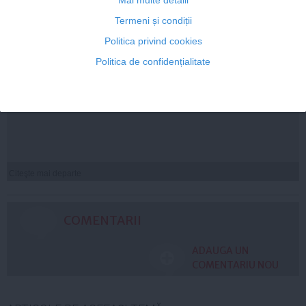
Termeni și condiții
Politica privind cookies
Politica de confidențialitate
Florin Ristei, reacție după ce a fost pus la zid în mediul
online: „Am răspuns cu o statistică”
Citeşte mai departe
COMENTARII
ADAUGA UN
COMENTARIU NOU