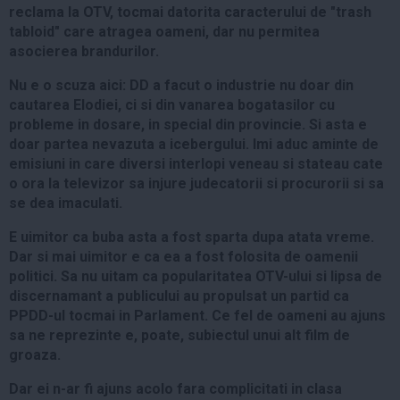
reclama la OTV, tocmai datorita caracterului de "trash
tabloid" care atragea oameni, dar nu permitea
asocierea brandurilor.
Nu e o scuza aici: DD a facut o industrie nu doar din
cautarea Elodiei, ci si din vanarea bogatasilor cu
probleme in dosare, in special din provincie. Si asta e
doar partea nevazuta a icebergului. Imi aduc aminte de
emisiuni in care diversi interlopi veneau si stateau cate
o ora la televizor sa injure judecatorii si procurorii si sa
se dea imaculati.
E uimitor ca buba asta a fost sparta dupa atata vreme.
Dar si mai uimitor e ca ea a fost folosita de oamenii
politici. Sa nu uitam ca popularitatea OTV-ului si lipsa de
discernamant a publicului au propulsat un partid ca
PPDD-ul tocmai in Parlament. Ce fel de oameni au ajuns
sa ne reprezinte e, poate, subiectul unui alt film de
groaza.
Dar ei n-ar fi ajuns acolo fara complicitati in clasa