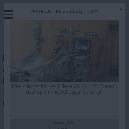
x
ARTICOLE PE ACEEAŞI TEMĂ
Actual
Economie
Justitie
Externe
Homepage
»
Opinii
Educatie
Lucian Mândruţă, despre
Sanatate
Stiinta
condamnarea lui Diaconescu:
Tehnologie
BUBA a fost spartă. DD va duce
Cultura
Medic legist: Pacienţii decedaţi de COVID aveau
şi el mâna la nas, ca doamna
apă la plămâni şi cheaguri de sânge
Mediu
Life
UDREA
Politica
Laurentiu Panait
| 04 mar, 14:54
Guvern
25 sep, 10:27
Citeşte mai departe