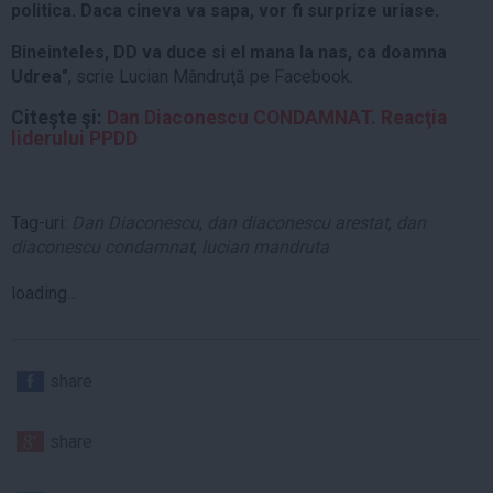
politica. Daca cineva va sapa, vor fi surprize uriase.
Bineinteles, DD va duce si el mana la nas, ca doamna
Udrea"
, scrie Lucian Mândruţă pe Facebook.
Citeşte şi:
Dan Diaconescu CONDAMNAT. Reacţia
liderului PPDD
Tag-uri:
Dan Diaconescu
,
dan diaconescu arestat
,
dan
diaconescu condamnat
,
lucian mandruta
loading...
share
share