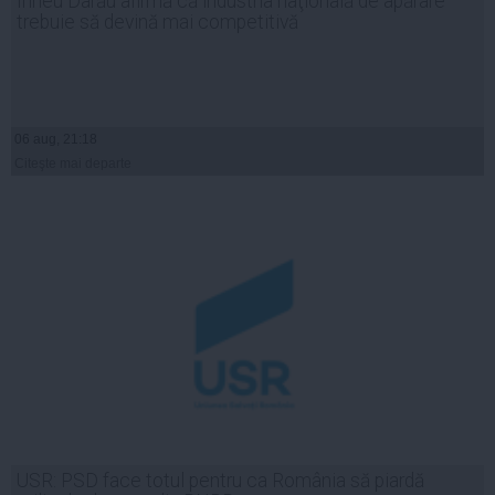
Irineu Darău afirmă că industria naţională de apărare
trebuie să devină mai competitivă
06 aug, 21:18
Citeşte mai departe
USR: PSD face totul pentru ca România să piardă