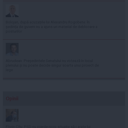
Bolojan, după acuzațiile lui Alexandru Rogobete: În
ședința de guvern nu a ajuns un material de deblocare a
posturilor
Abrudean: Președintele Senatului nu votează în locul
plenului și nu poate decide singur soarta unui proiect de
lege
Opinii
Florin Cîţu: PSD nu pierde nicio situaţie să-i arate lui