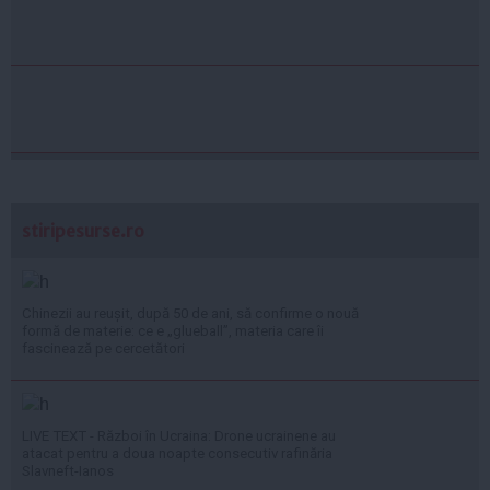
stiripesurse.ro
Chinezii au reușit, după 50 de ani, să confirme o nouă
formă de materie: ce e „glueball”, materia care îi
fascinează pe cercetători
LIVE TEXT - Război în Ucraina: Drone ucrainene au
atacat pentru a doua noapte consecutiv rafinăria
Slavneft-Ianos