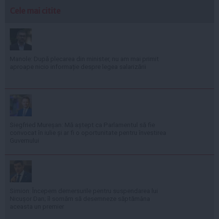
Cele mai citite
Manole: După plecarea din minister, nu am mai primit
aproape nicio informație despre legea salarizării
Siegfried Mureșan: Mă aștept ca Parlamentul să fie
convocat în iulie și ar fi o oportunitate pentru învestirea
Guvernului
Simion: Începem demersurile pentru suspendarea lui
Nicușor Dan; îl somăm să desemneze săptămâna
aceasta un premier