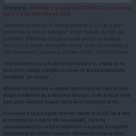
Auto
Citeşte şi:
BOMBĂ! Lui DAN DIACONESCU i s-a închis
gura. Ce nu are voie să facă
Sport
Jurnalistul opinează că "marele talent al lui DD de a ţine
Handbal
prostimea cu ochii în televizor" a fost finanţat, de fapt, de
Box
politicieni. Mândruţă susţine că este uimitor că această
Baschet
"bubă a fost spartă după atâta vreme" şi are certitudinea că
Dan Diaconescu "va duce şi el mâna la nas", ca Elena Udrea.
Tenis
Alte sporturi
"Dan Diaconescu ia 5 ani de inchisoare si, odata cu el,
inca vreo cativa complici in ceea ce breasla numeste
Life
jurnalism "pe naspa".
Funny
Modelul de operare e simplu: anchetele nu sunt privite
Travel
drept modalitati de a dezvalui abuzuri, ci de a face ceva
bani, prin vanzare inapoi catre eroii principali ai lor.
Stil de viata
Povestea e una tragica: marele talent al lui DD de a tine
prostimea (si o parte din noi astilalti, care nu
recunoastem) cu ochii in televizor n-a putut fi rasplatit
niciodata prin venituri oneste. Nimeni nu voia sa faca