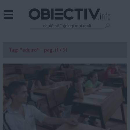
Actual
Economie
Justitie
Externe
Tag: "edu.ro" - pag. (1 / 3)
Educatie
Sanatate
Stiinta
Tehnologie
Cultura
Mediu
Life
Politica
Guvern