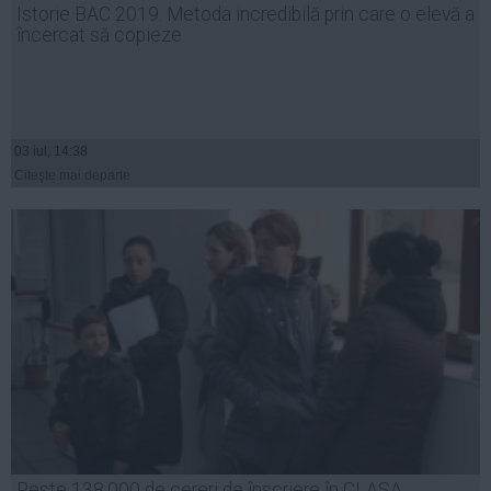
Istorie BAC 2019. Metoda incredibilă prin care o elevă a
Auto
încercat să copieze
Sport
Handbal
Box
03 iul, 14:38
Baschet
Citeşte mai departe
Tenis
Alte sporturi
Life
Funny
Travel
Stil de viata
Peste 138.000 de cereri de înscriere în CLASA