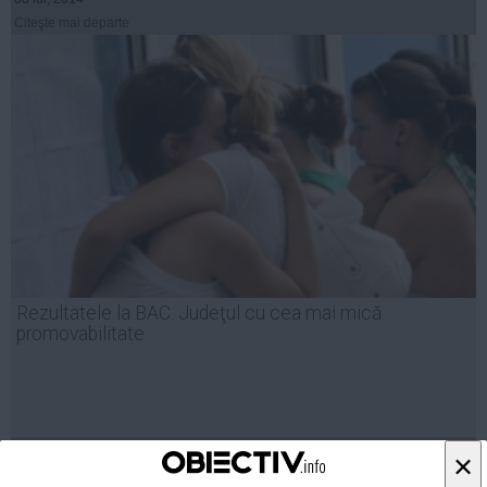
Citeşte mai departe
Rezultatele la BAC. Judeţul cu cea mai mică
promovabilitate
07 iul, 2014
×
Citeşte mai departe