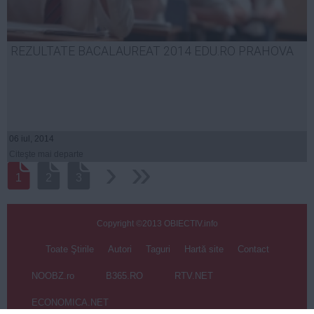
REZULTATE BACALAUREAT 2014 EDU.RO PRAHOVA
06 iul, 2014
Citeşte mai departe
›
››
1
2
3
Copyright ©2013 OBIECTIV.info
Toate Ştirile
Autori
Taguri
Hartă site
Contact
NOOBZ.ro
B365.RO
RTV.NET
ECONOMICA.NET