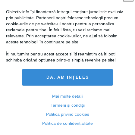
Obiectiv.info își finanțează întregul conținut jurnalistic exclusiv
prin publicitate. Partenerii noștri folosesc tehnologii precum
cookie-urile de pe website-ul nostru pentru a personaliza
reclamele pentru tine. În felul ăsta, tu vezi reclame mai
relevante. Prin acceptarea cookie-urilor, ne ajuți să folosim
aceste tehnologii în continuare pe site.
Îți mulțumim pentru acest accept și îți reamintim că îți poți
schimba oricând opțiunea printr-o simplă revenire pe site!
DA, AM INȚELES
REZULTATE BACALAUREAT 2014: Promovabilitate de
59,25% înainte de contestaţii. S-au obţinut 104 medii
de 10
Mai multe detalii
Termeni și condiții
Politica privind cookies
07 iul, 2014
Politica de confidențialitate
Citeşte mai departe