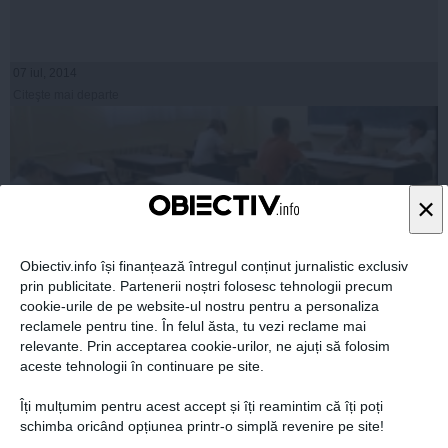
07 iul, 2014
Citeşte mai departe
×
Obiectiv.info își finanțează întregul conținut jurnalistic exclusiv
prin publicitate. Partenerii noștri folosesc tehnologii precum
cookie-urile de pe website-ul nostru pentru a personaliza
reclamele pentru tine. În felul ăsta, tu vezi reclame mai
relevante. Prin acceptarea cookie-urilor, ne ajuți să folosim
BACALAUREAT 2014: Cum a fost Bac-ul anul acesta
aceste tehnologii în continuare pe site.
faţă de anii trecuţi
Îți mulțumim pentru acest accept și îți reamintim că îți poți
schimba oricând opțiunea printr-o simplă revenire pe site!