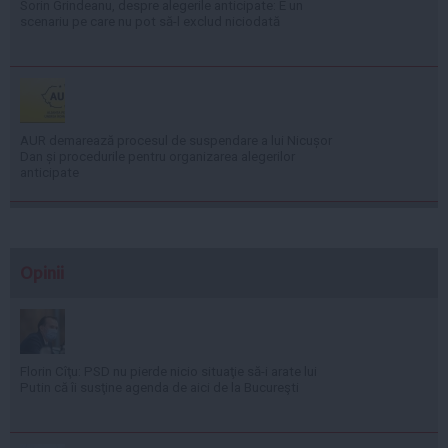
Sorin Grindeanu, despre alegerile anticipate: E un
scenariu pe care nu pot să-l exclud niciodată
AUR demarează procesul de suspendare a lui Nicușor
Dan și procedurile pentru organizarea alegerilor
anticipate
Opinii
Florin Cîţu: PSD nu pierde nicio situaţie să-i arate lui
Putin că îi susţine agenda de aici de la Bucureşti