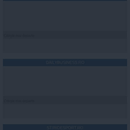
Citeşte mai departe
DAILYBUSINESS.RO
Citeşte mai departe
STIRIDESPORT.RO