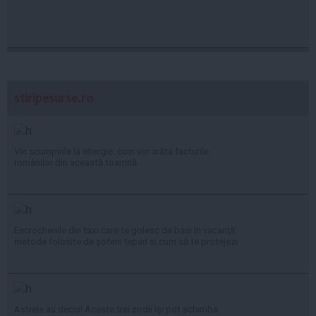
stiripesurse.ro
Vin scumpirile la energie: cum vor arăta facturile
românilor din această toamnă
Escrocheriile din taxi care te golesc de bani în vacanță:
metode folosite de șoferii țepari și cum să te protejezi
Astrele au decis! Aceste trei zodii își pot schimba