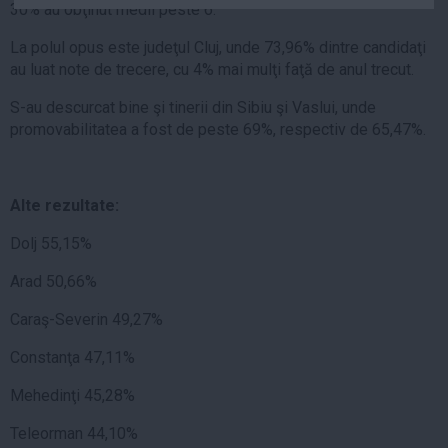
30% au obţinut medii peste 6.
Auto
La polul opus este judeţul Cluj, unde 73,96% dintre candidaţi
Sport
au luat note de trecere, cu 4% mai mulţi faţă de anul trecut.
Handbal
S-au descurcat bine şi tinerii din Sibiu şi Vaslui, unde
Box
promovabilitatea a fost de peste 69%, respectiv de 65,47%.
Baschet
Tenis
Alte rezultate:
Alte sporturi
Life
Dolj 55,15%
Funny
Arad 50,66%
Travel
Caraş-Severin 49,27%
Stil de viata
Constanţa 47,11%
Mehedinţi 45,28%
Teleorman 44,10%