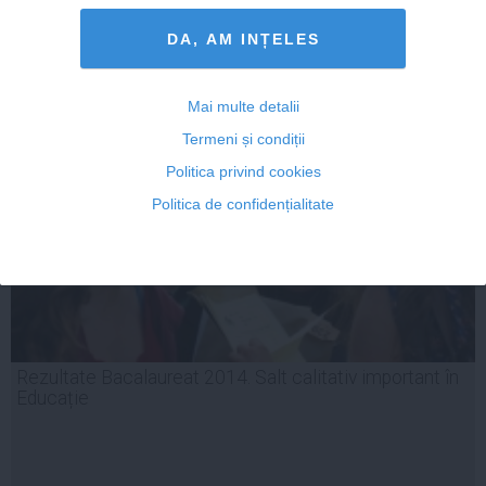
DA, AM INȚELES
07 iul, 2014
Citeşte mai departe
Mai multe detalii
Termeni și condiții
Politica privind cookies
Politica de confidențialitate
Rezultate Bacalaureat 2014. Salt calitativ important în
Educație