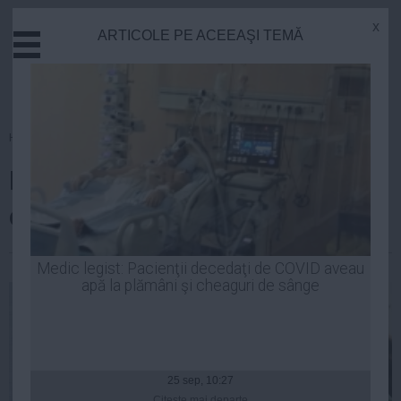
x
ARTICOLE PE ACEEAŞI TEMĂ
Actual
Economie
Justitie
Externe
Homepage
»
Educatie
Educatie
Rezultatele la BAC. Judeţul cu
Sanatate
Stiinta
cea mai mică promovabilitate
Tehnologie
Cultura
| 07 iul, 2014
Medic legist: Pacienţii decedaţi de COVID aveau
apă la plămâni şi cheaguri de sânge
Mediu
Life
Politica
Guvern
25 sep, 10:27
Citeşte mai departe