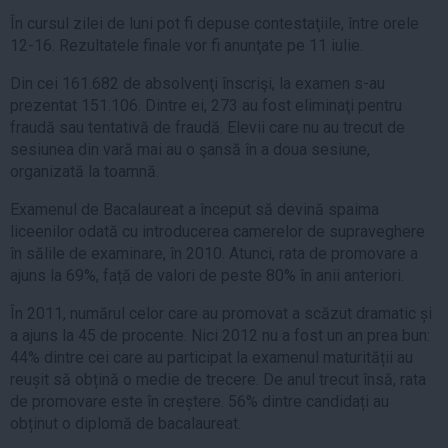
În cursul zilei de luni pot fi depuse contestaţiile, între orele
12-16. Rezultatele finale vor fi anunţate pe 11 iulie.
Din cei 161.682 de absolvenţi înscrişi, la examen s-au
prezentat 151.106. Dintre ei, 273 au fost eliminaţi pentru
fraudă sau tentativă de fraudă. Elevii care nu au trecut de
sesiunea din vară mai au o şansă în a doua sesiune,
organizată la toamnă.
Examenul de Bacalaureat a început să devină spaima
liceenilor odată cu introducerea camerelor de supraveghere
în sălile de examinare, în 2010. Atunci, rata de promovare a
ajuns la 69%, față de valori de peste 80% în anii anteriori.
În 2011, numărul celor care au promovat a scăzut dramatic și
a ajuns la 45 de procente. Nici 2012 nu a fost un an prea bun:
44% dintre cei care au participat la examenul maturității au
reușit să obțină o medie de trecere. De anul trecut însă, rata
de promovare este în creștere. 56% dintre candidați au
obținut o diplomă de bacalaureat.