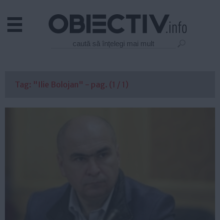
Actual
Economie
Justitie
Externe
Tag: "Ilie Bolojan" - pag. (1 / 1)
Educatie
Sanatate
Stiinta
Tehnologie
Cultura
Mediu
Life
Politica
Guvern