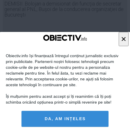
DEMISII. Bolojan a demisionat din funcţia de secretar
Auto
general al PNL, Buşoi de la conducerea organizaţiei de
Sport
Bucureşti
Handbal
Box
×
12 dec, 16:05
Baschet
Citeşte mai departe
Tenis
Obiectiv.info își finanțează întregul conținut jurnalistic exclusiv
Alte sporturi
prin publicitate. Partenerii noștri folosesc tehnologii precum
cookie-urile de pe website-ul nostru pentru a personaliza
Life
reclamele pentru tine. În felul ăsta, tu vezi reclame mai
relevante. Prin acceptarea cookie-urilor, ne ajuți să folosim
Funny
aceste tehnologii în continuare pe site.
Travel
Îți mulțumim pentru acest accept și îți reamintim că îți poți
Stil de viata
schimba oricând opțiunea printr-o simplă revenire pe site!
DA, AM INȚELES
Bolojan: Sâmbătă vor avea loc mai multe consultări