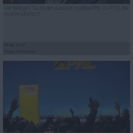
Presedintie
Ilie Bolojan: ”Eu nu am susținut coaliția PNL cu PSD, dar
USL
nu poți să pleci!”
PSD
PNL
PDL
29 noi, 17:37
PPDD
Citeşte mai departe
UDMR
PMP
Administraţie Publică
Economie
Finante
Energie
Imobiliare
Companii
Turism