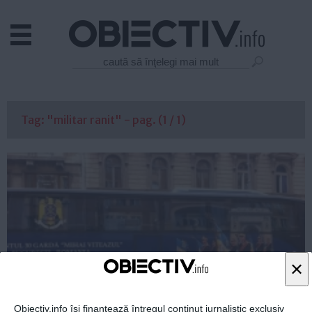
Actual
Economie
Justitie
Externe
Tag: "militar ranit" - pag. (1 / 1)
Educatie
Sanatate
Stiinta
Tehnologie
Cultura
Mediu
Life
×
Politica
Guvern
Obiectiv.info își finanțează întregul conținut jurnalistic exclusiv