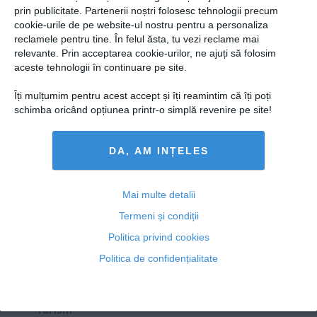
Presedintie
prin publicitate. Partenerii noștri folosesc tehnologii precum
Autocar al Regimentului 30 Gardă implicat într-un
USL
cookie-urile de pe website-ul nostru pentru a personaliza
accident rutier. Un militar a fost rănit grav
reclamele pentru tine. În felul ăsta, tu vezi reclame mai
PSD
relevante. Prin acceptarea cookie-urilor, ne ajuți să folosim
PNL
aceste tehnologii în continuare pe site.
PDL
Îți mulțumim pentru acest accept și îți reamintim că îți poți
29 iul, 18:55
PPDD
schimba oricând opțiunea printr-o simplă revenire pe site!
Citeşte mai departe
UDMR
DA, AM INȚELES
PMP
Administraţie Publică
Copyright ©2013 OBIECTIV.info
Economie
Mai multe detalii
Toate Ştirile
Autori
Taguri
Hartă site
Contact
Termeni și condiții
Finante
NOOBZ.ro
B365.RO
RTV.NET
Politica privind cookies
Energie
Politica de confidențialitate
ECONOMICA.NET
Imobiliare
Companii
Turism