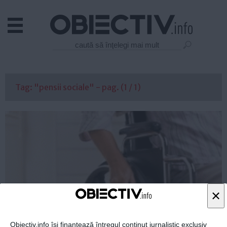
Actual
Economie
Justitie
Externe
Tag: "pensii sociale" - pag. (1 / 1)
Educatie
Sanatate
Stiinta
Tehnologie
Cultura
Mediu
Life
×
Politica
Guvern
Obiectiv.info își finanțează întregul conținut jurnalistic exclusiv