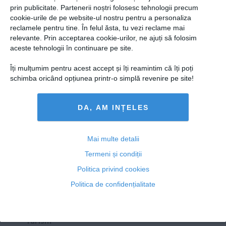
Presedintie
prin publicitate. Partenerii noștri folosesc tehnologii precum
Veşti bune. Guvernul majorează îndemnizaţia pentru
USL
cookie-urile de pe website-ul nostru pentru a personaliza
persoanele cu handicap şi pensiile sociale
reclamele pentru tine. În felul ăsta, tu vezi reclame mai
PSD
relevante. Prin acceptarea cookie-urilor, ne ajuți să folosim
PNL
aceste tehnologii în continuare pe site.
PDL
Îți mulțumim pentru acest accept și îți reamintim că îți poți
03 iul, 2014
PPDD
schimba oricând opțiunea printr-o simplă revenire pe site!
Citeşte mai departe
UDMR
DA, AM INȚELES
PMP
Administraţie Publică
Copyright ©2013 OBIECTIV.info
Economie
Mai multe detalii
Toate Ştirile
Autori
Taguri
Hartă site
Contact
Termeni și condiții
Finante
NOOBZ.ro
B365.RO
RTV.NET
Politica privind cookies
Energie
Politica de confidențialitate
ECONOMICA.NET
Imobiliare
Companii
Turism