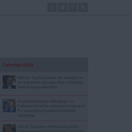
Cele mai citite
Manole: După plecarea din minister, nu
am mai primit aproape nicio informație
despre legea salarizării
Siegfried Mureșan: Mă aștept ca
Parlamentul să fie convocat în iulie și ar
fi o oportunitate pentru învestirea
Guvernului
Simion: Începem demersurile pentru
suspendarea lui Nicușor Dan; îl somăm