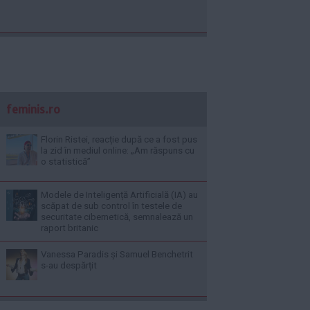
feminis.ro
Florin Ristei, reacție după ce a fost pus
la zid în mediul online: „Am răspuns cu
o statistică”
Modele de Inteligență Artificială (IA) au
scăpat de sub control în testele de
securitate cibernetică, semnalează un
raport britanic
Vanessa Paradis și Samuel Benchetrit
s-au despărțit