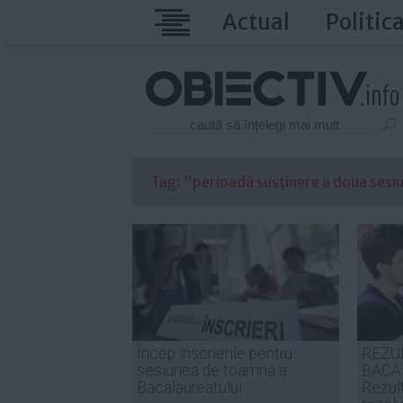
Actual
Politic
Tag: "perioadă susținere a doua sesiu
Încep înscrierile pentru
REZU
sesiunea de toamnă a
BACA
Bacalaureatului
Rezult