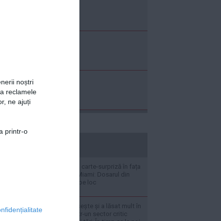
nerii noștri
za reclamele
r, ne ajuți
a printr-o
stiripesurse.ro
Frații Tate joacă o carte-surpriză în fața
judecătoarei din Miami: Dosarul din
România rămâne pe loc
Bulgaria ne depășește și a lăsat mult în
nfidențialitate
urmă România, într-un sector critic