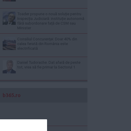
Toader propune o nouă soluție pentru
Inspecția Judiciară: instituție autonomă
fără subordonare față de CSM sau
Minister
Consiliul Concurenţei: Doar 40% din
calea ferată din România este
electrificată
Daniel Tudorache. Dat afară de peste
tot, vrea să fie primar la Sectorul 1
b365.ro