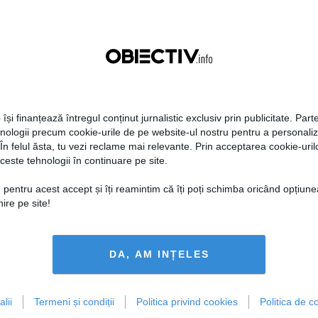
 își finanțează întregul conținut jurnalistic exclusiv prin publicitate. Parte
hnologii precum cookie-urile de pe website-ul nostru pentru a personali
 În felul ăsta, tu vezi reclame mai relevante. Prin acceptarea cookie-urilo
ceste tehnologii în continuare pe site.
 pentru acest accept și îți reamintim că îți poți schimba oricând opțiune
ire pe site!
DA, AM INȚELES
lii
Termeni și condiții
Politica privind cookies
Politica de co