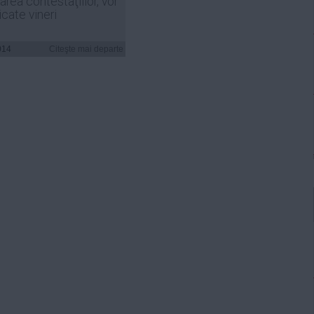
area contestaţiilor, vor
licate vineri
014
Citeşte mai departe