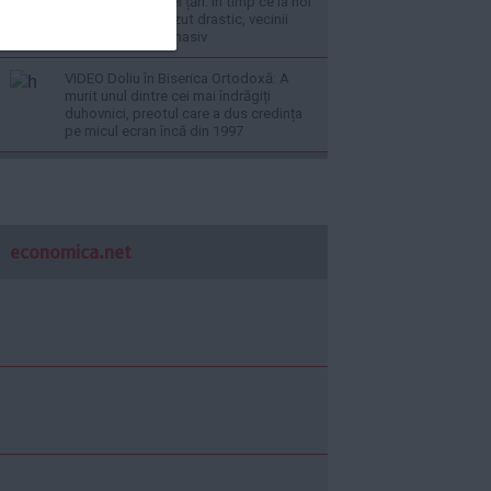
pentru viitorul unei țări: În timp ce la noi
investițiile au scăzut drastic, vecinii
noștri investesc masiv
VIDEO Doliu în Biserica Ortodoxă: A
murit unul dintre cei mai îndrăgiți
duhovnici, preotul care a dus credința
pe micul ecran încă din 1997
economica.net