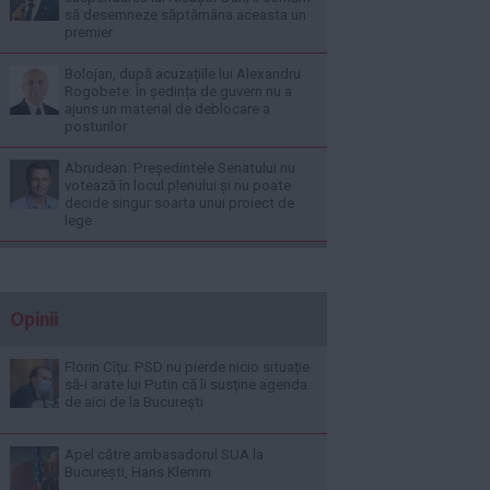
să desemneze săptămâna aceasta un
premier
Bolojan, după acuzațiile lui Alexandru
Rogobete: În ședința de guvern nu a
ajuns un material de deblocare a
posturilor
Abrudean: Președintele Senatului nu
votează în locul plenului și nu poate
decide singur soarta unui proiect de
lege
Opinii
Florin Cîţu: PSD nu pierde nicio situaţie
să-i arate lui Putin că îi susţine agenda
de aici de la Bucureşti
Apel către ambasadorul SUA la
București, Hans Klemm