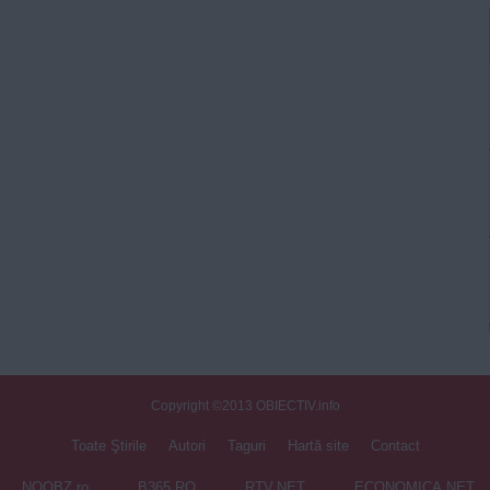
Copyright ©2013 OBIECTIV.info
Toate Ştirile
Autori
Taguri
Hartă site
Contact
NOOBZ.ro
B365.RO
RTV.NET
ECONOMICA.NET