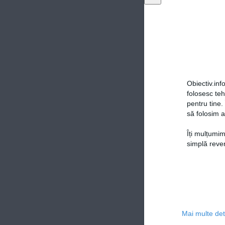
Obiectiv.info
folosesc te
pentru tine.
să folosim a
Îți mulțumim
simplă reven
Mai multe deta