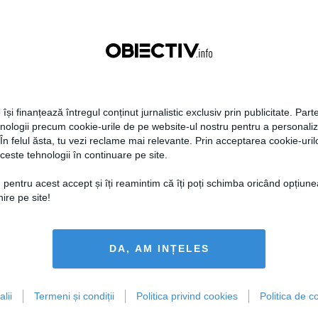
 își finanțează întregul conținut jurnalistic exclusiv prin publicitate. Parte
hnologii precum cookie-urile de pe website-ul nostru pentru a personali
 În felul ăsta, tu vezi reclame mai relevante. Prin acceptarea cookie-urilo
ceste tehnologii în continuare pe site.
 pentru acest accept și îți reamintim că îți poți schimba oricând opțiune
ire pe site!
DA, AM INȚELES
lii
Termeni și condiții
Politica privind cookies
Politica de co