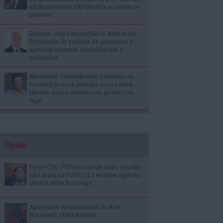
să desemneze săptămâna aceasta un
premier
Bolojan, după acuzațiile lui Alexandru
Rogobete: În ședința de guvern nu a
ajuns un material de deblocare a
posturilor
Abrudean: Președintele Senatului nu
votează în locul plenului și nu poate
decide singur soarta unui proiect de
lege
Opinii
Florin Cîţu: PSD nu pierde nicio situaţie
să-i arate lui Putin că îi susţine agenda
de aici de la Bucureşti
Apel către ambasadorul SUA la
București, Hans Klemm