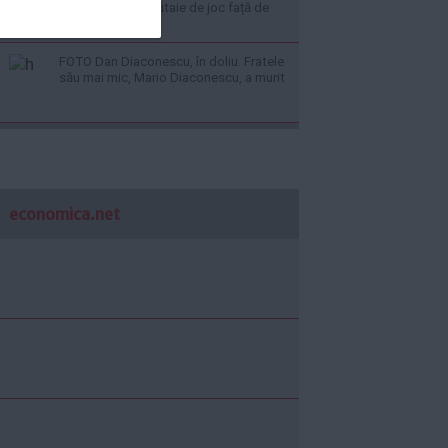
la CCR: „Este o bătaie de joc față de
banii publici”
FOTO Dan Diaconescu, în doliu. Fratele
său mai mic, Mario Diaconescu, a murit
economica.net