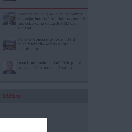
Toader propune o nouă soluție pentru
Inspecția Judiciară: instituție autonomă
fără subordonare față de CSM sau
Minister
Consiliul Concurenţei: Doar 40% din
calea ferată din România este
electrificată
Daniel Tudorache. Dat afară de peste
tot, vrea să fie primar la Sectorul 1
b365.ro