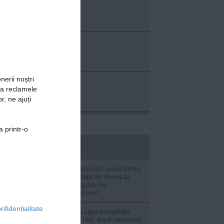
nerii noștri
za reclamele
r, ne ajuți
a printr-o
stiripesurse.ro
VIDEO Sufocate de turiști, unele dintre
cele mai celebre plaje din Grecia ar
putea schimba regulile: Se
restricționează accesul
nfidențialitate
Război politic pe Legea Integrității.
PSD atacă USR și PNL după sesizarea