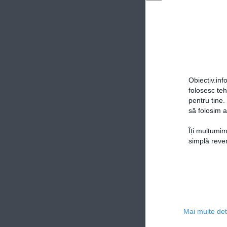
Obiectiv.info
folosesc te
pentru tine.
să folosim a
Îți mulțumim
simplă reven
Mai multe deta