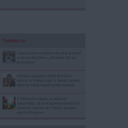
feminis.ro
Laura Cosoi a explicat de ce și-a numit
a cincea fiică Nina. „Am știut că i se
potrivește”
Prinţesa Eugenie a Marii Britanii a
născut al treilea copil, o fetiţă: Suntem
absolut topiţi după micuţa noastră
O italiancă a reuşit, cu ajutorul
salubrităţii, să-şi recupereze biletul de
loterie în valoare de 1 milion de euro
aruncat la gunoi