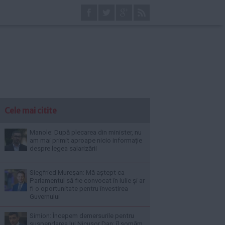
Cele mai citite
Manole: După plecarea din minister, nu
am mai primit aproape nicio informație
despre legea salarizării
Siegfried Mureșan: Mă aștept ca
Parlamentul să fie convocat în iulie și ar
fi o oportunitate pentru învestirea
Guvernului
Simion: Începem demersurile pentru
suspendarea lui Nicușor Dan; îl somăm