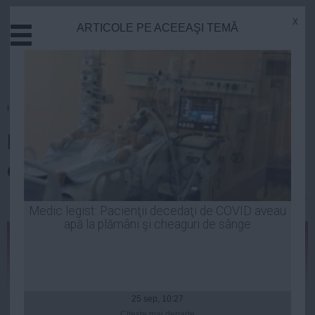
x
ARTICOLE PE ACEEAŞI TEMĂ
Actual
Economie
Justitie
Externe
Homepage
»
Opinii
Educatie
De ce trebuie sa continue sa
Sanatate
Stiinta
creasca salariul minim
Tehnologie
Cultura
Dan Sultănescu
| 09 dec, 2014
Medic legist: Pacienţii decedaţi de COVID aveau
apă la plămâni şi cheaguri de sânge
Mediu
Life
Politica
Guvern
25 sep, 10:27
Citeşte mai departe