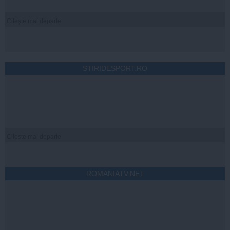
Citeşte mai departe
STIRIDESPORT.RO
Citeşte mai departe
ROMANIATV.NET