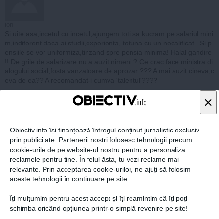
ion
Si uite asa,incetul cu incetul,ajungem toti sa kucram pe salariul mini
m,indiferent daca ai studii,experienta, totuna cu un necalificat ! Si p
ensiile se vor uniformiza,tinzand spre pensia minima! Halal gandire
!! De grile de salarizare nu a auzit nimeni ? Ce drac face ministra di
alogului social,fosta vanzatoare de aprozar ??? A mai auzit cineva,c
eva de ea?? A recomandat-i cumva 'talentul'????
raspunde
×
10 dec, 2014
Obiectiv.info își finanțează întregul conținut jurnalistic exclusiv
prin publicitate. Partenerii noștri folosesc tehnologii precum
cookie-urile de pe website-ul nostru pentru a personaliza
reclamele pentru tine. În felul ăsta, tu vezi reclame mai
relevante. Prin acceptarea cookie-urilor, ne ajuți să folosim
cantautor
aceste tehnologii în continuare pe site.
Dupa ce consilierul-stateg Sultanescu a pierdut alegerile,vad ca a r
enuntat la puncte si a trecut la liniute....asta a inteles el din faptul ca
Îți mulțumim pentru acest accept și îți reamintim că îți poți
trebuie sa-ti asumi esecul,la 37 ani..
schimba oricând opțiunea printr-o simplă revenire pe site!
in continuare semneaza ca si analist politic dar nu precizeaza ca es