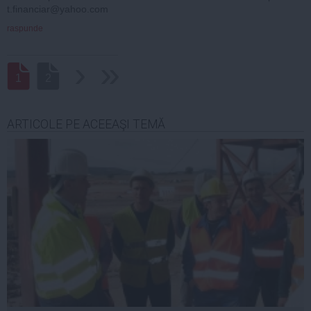
t.financiar@yahoo.com
raspunde
›
››
1
2
ARTICOLE PE ACEEAŞI TEMĂ