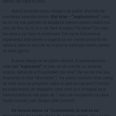
capitol din cand in cand…
- Autorii prezinta doua categorii de public afectate de
cresterea salariului minim.
Mai intai – “exploatatorii”
, care
nu isi vor mai permite sa angajeze oameni pentru salarii mai
mici de 9oo lei (!) si o vor face la negru! Pe bune? Cei care
fac asta o vor face in continuare. Dar sa nu foloseasca
argumentul asta pentru a sugera ca vor creste preturile din
cauza a catorva zeci de lei in plus la salariului minim, pentru
ca este jignitor.
- A doua categorie de public afectat, in opinia autorilor –
chiar
cei “exploatati”
si care isi vor pierde, cu aceasta
ocazie, sansa de a fi exploatati (de cine? De cei de mai sus,
enumerati in lista “afectatilor”). Da, autorii scrisorii chiar plang
de mila celor cu pregatire slaba si care nu mai pot fi folositi
pe piata muncii de angajatori care cred ca e in regula sa ai
munca platita cu mai putin de 1 euro pe ora (pentru ca, daca
faceti calculul, cam despre atat vorbim!).
-
Se invoca ideea ca “economistii, in marea lor