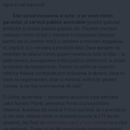
rapid si cat mai mult!
-
Stat social inseamna si asta: si un venit minim
garantat, si servicii publice accesibile
(posibil gratuite),
protectie si ordine publica gratuite etc. Efectele cresterii
salariului minim includ o crestere a consumului (inclusiv
pentru cei cu venituri mici), o crestere a motivarii angajatului
si, implicit, si o crestere a productivitatii. Daca ajungem sa
renuntam la salariul minim, putem renunta cu totul la Stat – la
plata taxelor, la asigurarea ordinii publice pentru toti, la acces
la retelele de transport etc. Pentru ca astfel de exercitii
retorice trebuie combatute prin reducerea la absurd. Daca nu
vrem sa reglementam, chiar si minimal, astfel de garantii
sociale, la ce mai avem nevoie de stat?
O ultima observatie – scrisoarea deschisa este adresata
catre Rovana Plumb, premierul Ponta si presedintele
Iohannis. Acestuia din urma ar fi fost mai bine sa ii precizeze
si cat este salariul minim in Romania (creste la 975 lei din
ianuarie), dat fiind ca
ultima data cand a fost intrebat
nu a stiut
sa raspunda. Poate ca tot din acest motiv respectivii autori