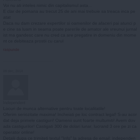
Voi nu ati inteles nimic din capitalismul asta...
E clar de pomana au trecut 25 de ani mai trebuie sa treaca inca pe
atat
Daca nu dam crezare expertilor si oamenilor de afaceri pai atunci p
e cine sa luam in seama poate parerile de amator ale vreunui jurnal
ist ma gandesc care nu cred ca are pregatire in domeniu din mome
nt ce debiteaza prostii cu carul
raspunde
09 dec, 2014
Independent
Locuri de munca alternative pentru toate localitatile!
Oferim seriozitate maxima! Incheiati pe loc contract legal! S-au acor
dat deja primele castiguri! Oamenii sunt foarte multumiti! Avem dov
ada castigurilor! Castigati 300 de dolari lunar, lucrand 3 ore pe zi ca
operator online!
Detalii dupa ce trimiteti textul "Info" la adresa de email:
independen