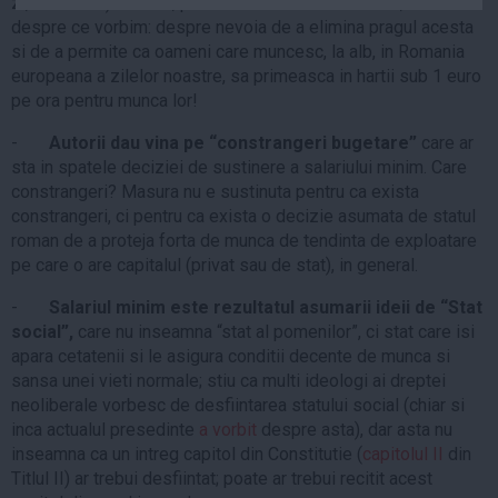
zi, orientativ). Asadar, pentru a seta corect discutia, sa stim
Auto
despre ce vorbim: despre nevoia de a elimina pragul acesta
si de a permite ca oameni care muncesc, la alb, in Romania
Sport
europeana a zilelor noastre, sa primeasca in hartii sub 1 euro
Handbal
pe ora pentru munca lor!
Box
-
Autorii dau vina pe “constrangeri bugetare”
care ar
Baschet
sta in spatele deciziei de sustinere a salariului minim. Care
constrangeri? Masura nu e sustinuta pentru ca exista
Tenis
constrangeri, ci pentru ca exista o decizie asumata de statul
Alte sporturi
roman de a proteja forta de munca de tendinta de exploatare
Life
pe care o are capitalul (privat sau de stat), in general.
-
Salariul minim este rezultatul asumarii ideii de “Stat
Funny
social”,
care nu inseamna “stat al pomenilor”, ci stat care isi
Travel
apara cetatenii si le asigura conditii decente de munca si
Stil de viata
sansa unei vieti normale; stiu ca multi ideologi ai dreptei
neoliberale vorbesc de desfiintarea statului social (chiar si
inca actualul presedinte
a vorbit
despre asta), dar asta nu
inseamna ca un intreg capitol din Constitutie (
capitolul II
din
Titlul II) ar trebui desfiintat; poate ar trebui recitit acest