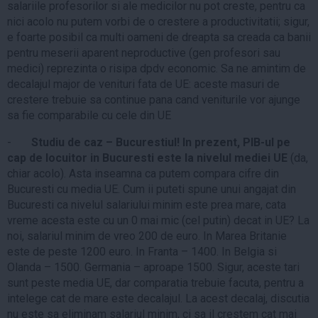
salariile profesorilor si ale medicilor nu pot creste, pentru ca
nici acolo nu putem vorbi de o crestere a productivitatii; sigur,
e foarte posibil ca multi oameni de dreapta sa creada ca banii
pentru meserii aparent neproductive (gen profesori sau
medici) reprezinta o risipa dpdv economic. Sa ne amintim de
decalajul major de venituri fata de UE: aceste masuri de
crestere trebuie sa continue pana cand veniturile vor ajunge
sa fie comparabile cu cele din UE
-
Studiu de caz – Bucurestiul! In prezent, PIB-ul pe
cap de locuitor in Bucuresti este la nivelul mediei UE
(da,
chiar acolo). Asta inseamna ca putem compara cifre din
Bucuresti cu media UE. Cum ii puteti spune unui angajat din
Bucuresti ca nivelul salariului minim este prea mare, cata
vreme acesta este cu un 0 mai mic (cel putin) decat in UE? La
noi, salariul minim de vreo 200 de euro. In Marea Britanie
este de peste 1200 euro. In Franta – 1400. In Belgia si
Olanda – 1500. Germania – aproape 1500. Sigur, aceste tari
sunt peste media UE, dar comparatia trebuie facuta, pentru a
intelege cat de mare este decalajul. La acest decalaj, discutia
nu este sa eliminam salariul minim, ci sa il crestem cat mai