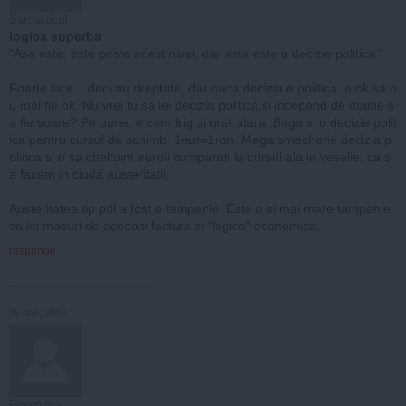
Sarcasticul
logica superba
"Asa este, este peste acest nivel, dar asta este o decizie politica "
Foarte tare... deci au dreptate, dar daca decizia e politica, e ok sa n
u mai fie ok. Nu vrei tu sa iei decizia politica si incepand de maine s
a fie soare? Pe bune, e cam frig si urat afara. Baga si o decizie polit
ica pentru cursul de schimb. 1eur=1ron. Mega smecherie decizia p
olitica si o sa cheltuim euroii cumparati la cursul ala in veselie, ca s
a facem in ciuda austeritatii.
Austeritatea tip pdl a fost o tampenie. Este o si mai mare tampenie
sa iei masuri de aceeasi factura si "logica" economica.
raspunde
09 dec, 2014
Florentina