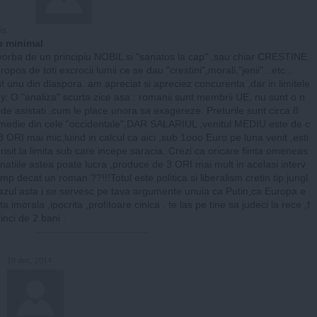
is
u minimal
 vorba de un principiu NOBIL si "sanatos la cap" ,sau chiar CRESTINE
opos de toti excrocii lumii ce se dau "crestini",morali,"jenii"...etc...
t unu din diaspora. am apreciat si apreciez concurenta ,dar in limitele
lay. O "analiza" scurta zice asa : romanii sunt membrii UE, nu sunt o n
 de asistati ,cum le place unora sa exagereze. Preturile sunt circa 8
medie din cele "occidentale",DAR SALARIUL ,venitul MEDIU este de c
,8 ORI mai mic,luind in calcul ca aici ,sub 1ooo Euro pe luna venit ,esti
risit la limita sub care incepe saracia. Crezi ca oricare fiinta omeneas
 natiile astea poate lucra ,produce de 3 ORI mai mult in acelasi interv
imp decat un roman ??!!!Totul este politica si liberalism cretin tip jungl
cazul asta i se servesc pe tava argumente unuia ca Putin,ca Europa e
a imorala ,ipocrita ,profitoare cinica . te las pe tine sa judeci la rece ,f
inci de 2 bani .
10 dec, 2014