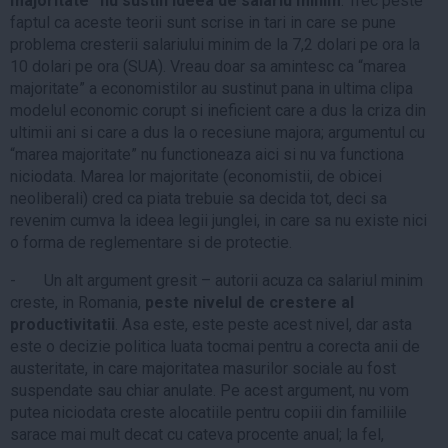
majoritate” nu sustin ideea de salariu minim
. Trec peste
faptul ca aceste teorii sunt scrise in tari in care se pune
problema cresterii salariului minim de la 7,2 dolari pe ora la
10 dolari pe ora (SUA). Vreau doar sa amintesc ca “marea
majoritate” a economistilor au sustinut pana in ultima clipa
modelul economic corupt si ineficient care a dus la criza din
ultimii ani si care a dus la o recesiune majora; argumentul cu
“marea majoritate” nu functioneaza aici si nu va functiona
niciodata. Marea lor majoritate (economistii, de obicei
neoliberali) cred ca piata trebuie sa decida tot, deci sa
revenim cumva la ideea legii junglei, in care sa nu existe nici
o forma de reglementare si de protectie.
- Un alt argument gresit – autorii acuza ca salariul minim
creste, in Romania,
peste nivelul de crestere al
productivitatii
. Asa este, este peste acest nivel, dar asta
este o decizie politica luata tocmai pentru a corecta anii de
austeritate, in care majoritatea masurilor sociale au fost
suspendate sau chiar anulate. Pe acest argument, nu vom
putea niciodata creste alocatiile pentru copiii din familiile
sarace mai mult decat cu cateva procente anual; la fel,