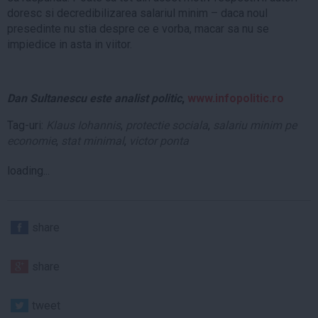
doresc si decredibilizarea salariul minim – daca noul
presedinte nu stia despre ce e vorba, macar sa nu se
impiedice in asta in viitor.
Dan Sultanescu este analist politic
,
www.infopolitic.ro
Tag-uri:
Klaus Iohannis
,
protectie sociala
,
salariu minim pe
economie
,
stat minimal
,
victor ponta
loading...
share
share
tweet