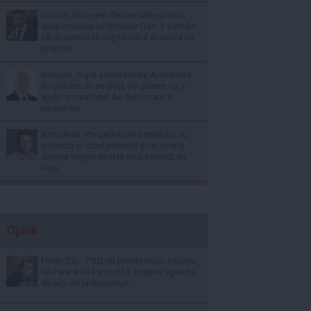
Simion: Începem demersurile pentru
suspendarea lui Nicușor Dan; îl somăm
să desemneze săptămâna aceasta un
premier
Bolojan, după acuzațiile lui Alexandru
Rogobete: În ședința de guvern nu a
ajuns un material de deblocare a
posturilor
Abrudean: Președintele Senatului nu
votează în locul plenului și nu poate
decide singur soarta unui proiect de
lege
Opinii
Florin Cîţu: PSD nu pierde nicio situaţie
să-i arate lui Putin că îi susţine agenda
de aici de la Bucureşti