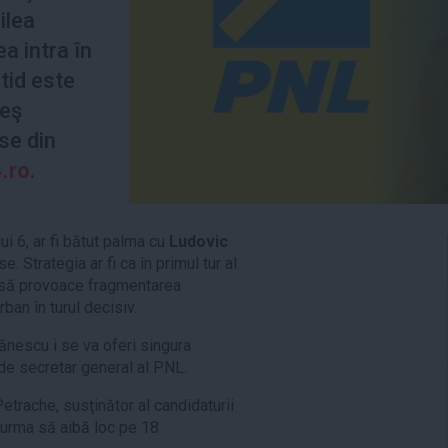
ilea
a intra în
tid este
reş
se din
4.ro
.
lui 6, ar fi bătut palma cu
Ludovic
 Strategia ar fi ca în primul tur al
 să provoace fragmentarea
rban în turul decisiv.
ănescu i se va oferi singura
de secretar general al PNL.
etrache, susţinător al candidaturii
r urma să aibă loc pe 18