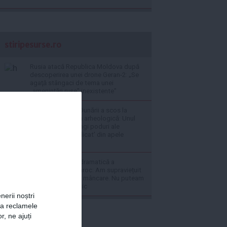
stiripesurse.ro
Rusia atacă Republica Moldova după
descoperirea unei drone Geran-2: „Se
agaţă stângaci de tema unei
„ameninţări ruse” inexistente”
Nivelul scăzut al Dunării a scos la
lumină o comoară arheologică: Unul
dintre cele mai lungi poduri ale
Antichității 's-a ridicat' din apele
fluviului
VIDEO Povestea dramatică a
migranților din Maroc: Am supraviețuit
doar cu resturi de mâncare. Nu puteam
să cumpărăm nimic
nerii noștri
za reclamele
r, ne ajuți