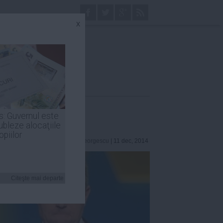
x
s: Guvernul este
ubleze alocaţiile
opiilor
Robert Georgescu
| 11 dec, 2014
Citeşte mai departe