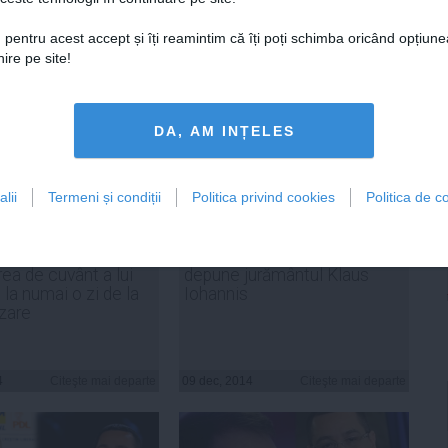
ADAUGA UN
COMENTARIU NOU
 pentru acest accept și îți reamintim că îți poți schimba oricând opțiune
ire pe site!
DA, AM INȚELES
lii
Termeni și condiții
Politica privind cookies
Politica de co
CRITICI pentru
Parlamentul a decis când va
rea de cuvânt a lui
depune jurământul Klaus
 la numai o zi de la
Iohannis
zare
4
Citeşte mai departe
09 dec, 2014
Citeşte mai departe