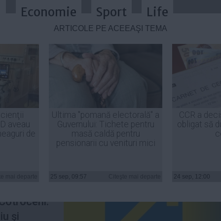
a
Economie
Sport
Life
ARTICOLE PE ACEEAŞI TEMĂ
să-i ia locul lui Klaus Iohannis
cienţii
Ultima "pomană electorală" a
CCR a deci
ID aveau
Guvernului: Tichete pentru
obligat să d
heaguri de
masă caldă pentru
c
pensionarii cu venituri mici
rul
uie
te mai departe
25 sep, 09:57
Citeşte mai departe
24 sep, 12:00
ă plecarea
 Cotroceni.
u şi