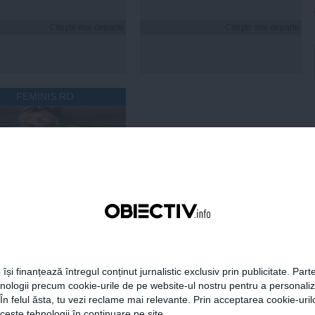
Citeşte mai departe
Citeşte mai departe
FEMINIS.RO
 Cosoi a explicat de ce
umit a cincea fiică
„Am știut că i se
ește”
 își finanțează întregul conținut jurnalistic exclusiv prin publicitate. Parte
Citeşte mai departe
hnologii precum cookie-urile de pe website-ul nostru pentru a personali
 În felul ăsta, tu vezi reclame mai relevante. Prin acceptarea cookie-urilo
ceste tehnologii în continuare pe site.