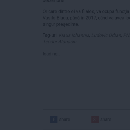
decembrie.
Oricare dintre ei va fi ales, va ocupa funcţi
Vasile Blaga, până în 2017, când va avea loc
singur preşedinte.
Tag-uri:
Klaus Iohannis
,
Ludovic Orban
,
PN
Teodor Atanasiu
loading...
share
share