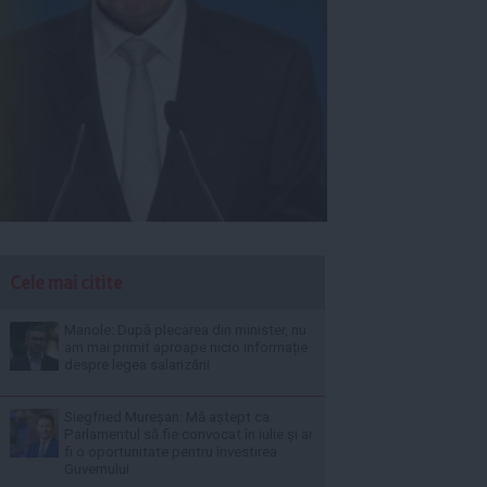
Cele mai citite
Manole: După plecarea din minister, nu
am mai primit aproape nicio informație
despre legea salarizării
Siegfried Mureșan: Mă aștept ca
Parlamentul să fie convocat în iulie și ar
fi o oportunitate pentru învestirea
Guvernului