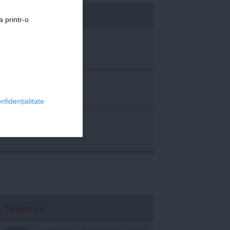
economica.net
a printr-o
nfidențialitate
feminis.ro