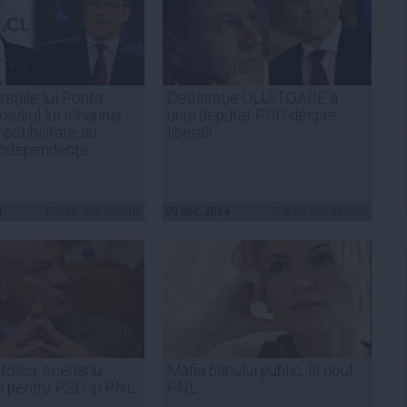
raţiile lui Ponta
Declaraţie ULUITOARE a
osarul lui Iohannis
unui deputat PSD despre
patibilitate au
liberali
independenţa
4
Citeşte mai departe
09 dec, 2014
Citeşte mai departe
Stoica, scenariu
Mafia banului public, la noul
pentru PSD şi PNL
PNL