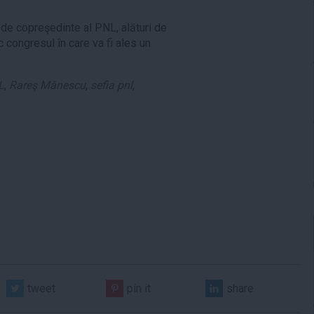
a de copreşedinte al PNL, alături de
 congresul în care va fi ales un
L
,
Rareş Mănescu
,
sefia pnl
,
tweet
pin it
share