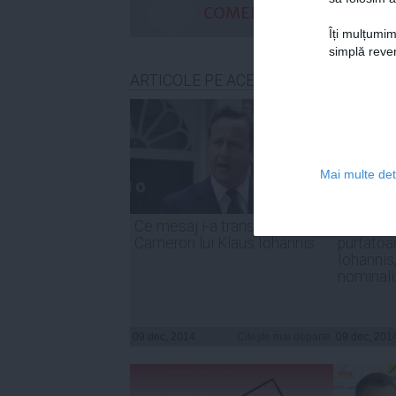
COMENTARII
Îți mulțumim
simplă reven
ARTICOLE PE ACEEAŞI TEMĂ
Mai multe deta
Ce mesaj i-a transmis David
Primele 
Cameron lui Klaus Iohannis
purtatoa
Iohannis,
nominali
09 dec, 2014
Citeşte mai departe
09 dec, 201