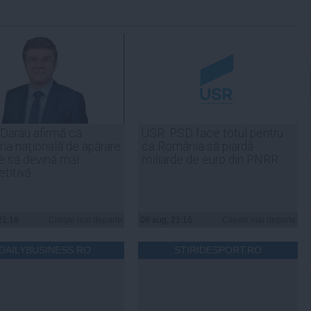
 Darău afirmă că
USR: PSD face totul pentru
ria naţională de apărare
ca România să piardă
e să devină mai
miliarde de euro din PNRR
titivă
21:18
Citeşte mai departe
06 aug, 21:16
Citeşte mai departe
DAILYBUSINESS.RO
STIRIDESPORT.RO