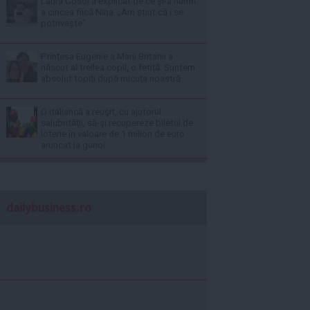
Laura Cosoi a explicat de ce și-a numit
a cincea fiică Nina. „Am știut că i se
potrivește”
Prinţesa Eugenie a Marii Britanii a
născut al treilea copil, o fetiţă: Suntem
absolut topiţi după micuţa noastră
O italiancă a reuşit, cu ajutorul
salubrităţii, să-şi recupereze biletul de
loterie în valoare de 1 milion de euro
aruncat la gunoi
dailybusiness.ro