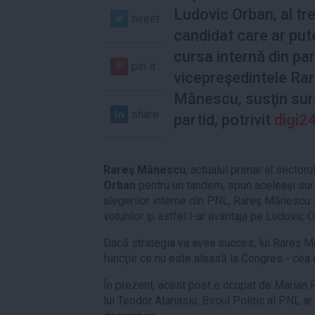
Ludovic Orban, al tre
tweet
candidat care ar pute
cursa internă din par
pin it
vicepreşedintele Ra
Mănescu, susţin sur
share
partid, potrivit
digi2
Rareş Mănescu
, actualul primar al sectoru
Orban
pentru un tandem, spun aceleaşi surse.
alegerilor interne din PNL, Rareş Mănescu
voturilor şi astfel l-ar avantaja pe Ludovic O
Dacă strategia va avea succes, lui Rareş M
funcţie ce nu este aleasă la Congres - cea 
În prezent, acest post e ocupat de Marian P
lui Teodor Atanasiu. Biroul Politic al PNL a