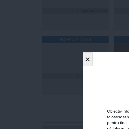
Citeşte mai departe
ROMANIATV.NET
×
Citeşte mai departe
Laura
și-a n
Nina. 
potriv
Obiectiv.info
folosesc te
pentru tine.
să folosim a