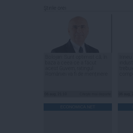
Ştirile orei
Bolojan: Sunt optimist că, în
Irineu
baza a ceea ce a făcut
indust
acest Guvern, ratingul
trebui
României va fi de menținere
compe
06 aug, 21:10
Citeşte mai departe
06 aug, 
ECONOMICA.NET