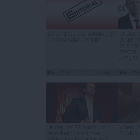
De ce trebuie sa continue sa
IJ: Decla
creasca salariul minim
despre d
de incom
afectat 
justiţiei
09 dec, 2014
Citeşte mai departe
09 dec, 201
Un deputat PSD propune o
Valeriu 
lege dorită de Macovei:
SUMBRU 
Iohannis şi Ponta o susţin