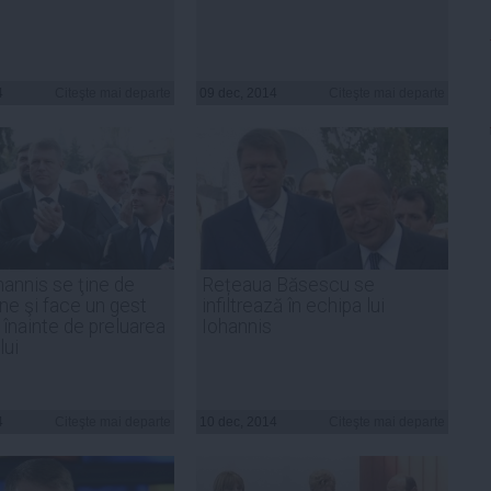
4
Citeşte mai departe
09 dec, 2014
Citeşte mai departe
hannis se ţine de
Rețeaua Băsescu se
ne şi face un gest
infiltrează în echipa lui
 înainte de preluarea
Iohannis
lui
4
Citeşte mai departe
10 dec, 2014
Citeşte mai departe