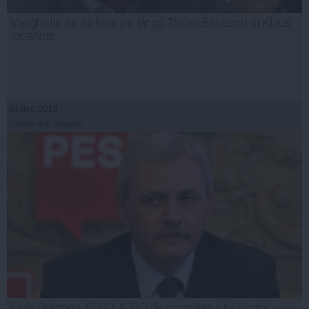
Vanghelie se dă bine pe lângă Traian Băsescu şi Klaus
Iohannis
09 dec, 2014
Citeşte mai departe
Liviu Dragnea, PUS LA ZID de consilierul lui Victor