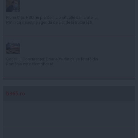
Florin Cîţu: PSD nu pierde nicio situaţie să-i arate lui
Putin că îi susţine agenda de aici de la Bucureşti
Consiliul Concurenţei: Doar 40% din calea ferată din
România este electrificată
b365.ro