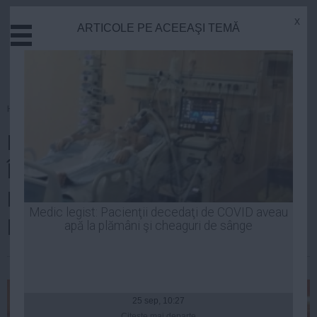
x
ARTICOLE PE ACEEAŞI TEMĂ
Actual
Economie
Justitie
Externe
Homepage
»
Politica
Educatie
Parlamentarii se întorc
Sanatate
Stiinta
ÎMPOTRIVA lui Victor Ponta.
Tehnologie
Lovitura vine la proiectul de
Cultura
Medic legist: Pacienţii decedaţi de COVID aveau
buget pe 2015
apă la plămâni şi cheaguri de sânge
Mediu
Life
| 10 dec, 2014
Politica
Guvern
25 sep, 10:27
Citeşte mai departe