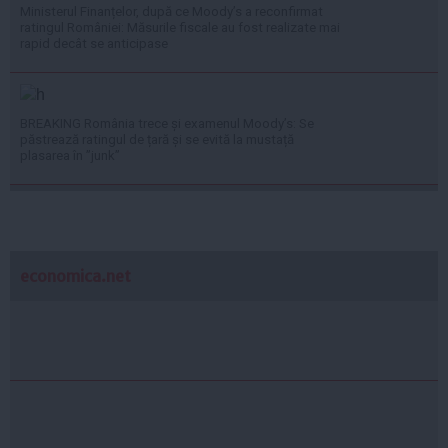
Ministerul Finanțelor, după ce Moody’s a reconfirmat
ratingul României: Măsurile fiscale au fost realizate mai
rapid decât se anticipase
BREAKING România trece și examenul Moody’s: Se
păstrează ratingul de țară și se evită la mustață
plasarea în ”junk”
economica.net