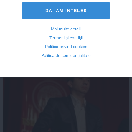
DA, AM INȚELES
IJ: Declaraţiile lui Ponta în dosarul Lukoil şi ale lui
Băsescu în Microsoft NU au afectat justiţia
Mai multe detalii
Termeni și condiții
Politica privind cookies
09 dec, 2014
Politica de confidențialitate
Citeşte mai departe