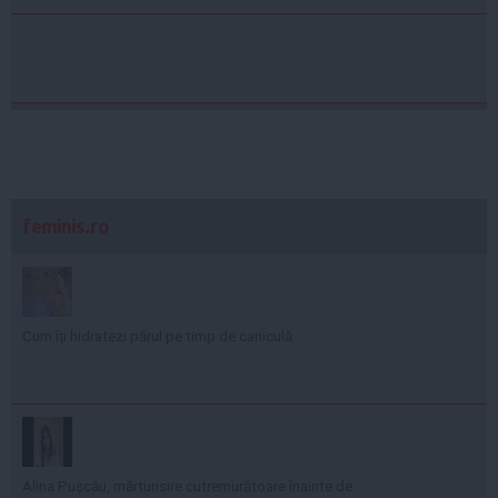
feminis.ro
Cum îți hidratezi părul pe timp de caniculă
Alina Pușcău, mărturisire cutremurătoare înainte de