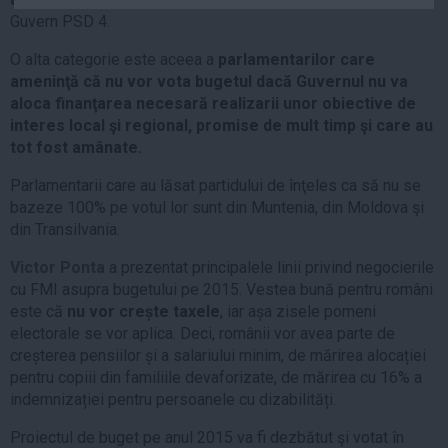
Auto
Guvern PSD 4.
Sport
O alta categorie este aceea a
parlamentarilor care
ameninţă că nu vor vota bugetul dacă Guvernul nu va
Handbal
aloca finanţarea necesară realizarii unor obiective de
Box
interes local şi regional, promise de mult timp şi care au
tot fost amânate.
Baschet
Tenis
Parlamentarii care au lăsat partidului de înţeles ca să nu se
bazeze 100% pe votul lor sunt din Muntenia, din Moldova şi
Alte sporturi
din Transilvania.
Life
Victor Ponta
a prezentat principalele linii privind negocierile
Funny
cu FMI asupra bugetului pe 2015. Vestea bună pentru români
Travel
este că
nu vor crește taxele
, iar așa zisele pomeni
electorale se vor aplica. Deci, românii vor avea parte de
Stil de viata
creșterea pensiilor și a salariului minim, de mărirea alocației
pentru copiii din familiile devaforizate, de mărirea cu 16% a
indemnizației pentru persoanele cu dizabilități.
Proiectul de buget pe anul 2015 va fi dezbătut şi votat în