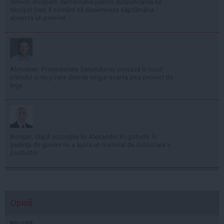
Simion: Începem demersurile pentru suspendarea lui
Nicușor Dan; îl somăm să desemneze săptămâna
aceasta un premier
Abrudean: Președintele Senatului nu votează în locul
plenului și nu poate decide singur soarta unui proiect de
lege
Bolojan, după acuzațiile lui Alexandru Rogobete: În
ședința de guvern nu a ajuns un material de deblocare a
posturilor
Opinii