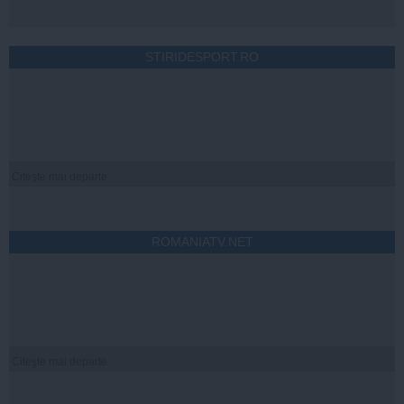
STIRIDESPORT.RO
Citeşte mai departe
ROMANIATV.NET
Citeşte mai departe