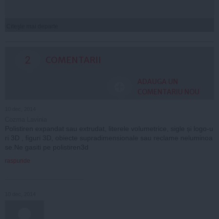
Citeşte mai departe
2
COMENTARII
ADAUGA UN
COMENTARIU NOU
10 dec, 2014
Cozma Lavinia
Polistiren expandat sau extrudat, literele volumetrice, sigle și logo-u
ri 3D , figuri 3D, obiecte supradimensionale sau reclame neluminoa
se.Ne gasiti pe polistiren3d
raspunde
10 dec, 2014