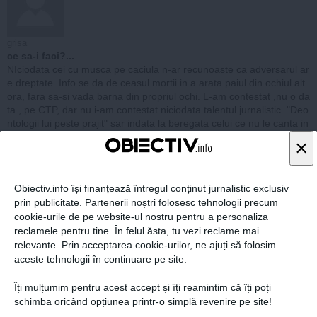
grisa
ce sa-i faci?...
NIciodata cei cu musca pe caciula n-ar recunoaste ca adversarul ar
e dreptate. Info se da de ceasul mortii in a arata paiul din ochiul alt
ora, fara sa-si vada barna din propriul ochi. L-am contestat ,nu o da
ta , pe CTP, dar nu i-am contestat niciodata talentul jurnalistic. "Deo
ntologii lui peste prajit" sar indata la beregata celui ce nu le canta in
struna. Cei mai mari "lingai gurnalistici"sunt la lt5rina 3. Asa ca, sa a
×
runce cu piatra cei fara de pacat...
raspunde
Obiectiv.info își finanțează întregul conținut jurnalistic exclusiv
prin publicitate. Partenerii noștri folosesc tehnologii precum
cookie-urile de pe website-ul nostru pentru a personaliza
11 dec, 2014
reclamele pentru tine. În felul ăsta, tu vezi reclame mai
relevante. Prin acceptarea cookie-urilor, ne ajuți să folosim
aceste tehnologii în continuare pe site.
Îți mulțumim pentru acest accept și îți reamintim că îți poți
schimba oricând opțiunea printr-o simplă revenire pe site!
 fi astia in insolventa cind au bani de plimbare la ambasade ?Desigu
is,Londra...desigur in interes de serviciu.Nu-i asa d-le Mindruta?...De