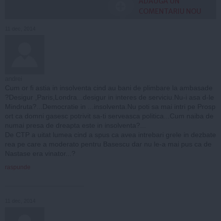
ADAUGA UN
COMENTARIU NOU
11 dec, 2014
andrei
Cum or fi astia in insolventa cind au bani de plimbare la ambasade
?Desigur ,Paris,Londra...desigur in interes de serviciu.Nu-i asa d-le
Mindruta?...Democratie in ...insolventa.Nu poti sa mai intri pe Prosp
ort ca domni gasesc potrivit sa-ti serveasca politica...Cum naiba de
numai presa de dreapta este in insolventa?...
De CTP a uitat lumea cind a spus ca avea intrebari grele in dezbate
rea pe care a moderato pentru Basescu dar nu le-a mai pus ca de
Nastase era vinator...?
raspunde
11 dec, 2014