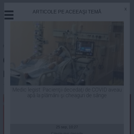
x
ARTICOLE PE ACEEAŞI TEMĂ
Actual
Economie
Justitie
Externe
Homepage
»
Politica
Educatie
CTP răbufneşte şi îl trânteşte la
Sanatate
Stiinta
pământ pe PONTA
Tehnologie
Cultura
Robert Georgescu
| 11 dec, 2014
Medic legist: Pacienţii decedaţi de COVID aveau
apă la plămâni şi cheaguri de sânge
Mediu
Life
Politica
Guvern
25 sep, 10:27
Citeşte mai departe