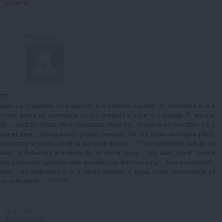
raspunde
03 feb, 11:26
.??
 spun ca povestea cu plagiatul, e o mizerie basista ..o .minciuna si o d
rmare ,buna sa raneasca un om pregatit si care n-a plagiat .!!..mi-e s
e ...analistii platiti ,fara constiinta ,buni sa...omoare un om doar ca s
sca ei bine....plang acum golanii vanduti ,dar nu stiau ca slugile platit
 aruncate la gunoi cand si-au facut treaba ..??.ce constiinta aveau ca
teau si defaimau si inainte de 16 noi si dupa ...mai ales ,cand ..canta
asa johanista sparand alte beneficii pe termen lung ...fara remuscari ,
sine....sa plateasca si el si rares bogdan si gusa si toti neneorocitii pli
a si lacomie....!!!!!!!!!!!
11 dec, 2014