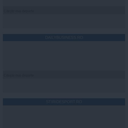
Citeşte mai departe
DAILYBUSINESS.RO
Citeşte mai departe
STIRIDESPORT.RO