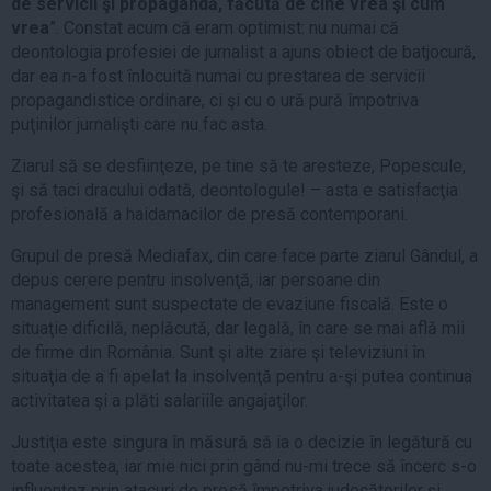
de servicii şi propagandă, făcută de cine vrea şi cum
vrea
”. Constat acum că eram optimist: nu numai că
deontologia profesiei de jurnalist a ajuns obiect de batjocură,
dar ea n-a fost înlocuită numai cu prestarea de servicii
propagandistice ordinare, ci şi cu o ură pură împotriva
puţinilor jurnalişti care nu fac asta.
Ziarul să se desfiinţeze, pe tine să te aresteze, Popescule,
şi să taci dracului odată, deontologule! – asta e satisfacţia
profesională a haidamacilor de presă contemporani.
Grupul de presă Mediafax, din care face parte ziarul Gândul, a
depus cerere pentru insolvenţă, iar persoane din
management sunt suspectate de evaziune fiscală. Este o
situaţie dificilă, neplăcută, dar legală, în care se mai află mii
de firme din România. Sunt şi alte ziare şi televiziuni în
situaţia de a fi apelat la insolvenţă pentru a-şi putea continua
activitatea şi a plăti salariile angajaţilor.
Justiţia este singura în măsură să ia o decizie în legătură cu
toate acestea, iar mie nici prin gând nu-mi trece să încerc s-o
influenţez prin atacuri de presă împotriva judecătorilor şi