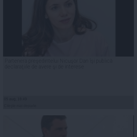
Partenera preşedintelui Nicuşor Dan îşi publică
declaraţiile de avere şi de interese
05 aug, 18:49
Citeşte mai departe