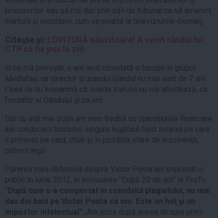
procurorilor sau să mă duc prin săli de tribunal ca să ameninţ
martorii şi reporterii, cum se poartă la televiziunile-ciomag.
Citeşte şi:
LOVITURĂ năucitoare! A venit rândul lui
CTP să fie pus la zid
În ce mă priveşte, n-am avut niciodată o funcţie în grupul
Mediafax, iar director al ziarului Gândul nu mai sunt de 7 ani.
Ceea ce nu înseamnă că soarta ziarului nu mă afectează, ca
fondator al Gândului şi ca om.
Dar cu atât mai puţin am vreo treabă cu operaţiunile financiare
ale conducerii trustului, singura legătură fiind salariul pe care
îl primesc pe card, chiar şi în posibila stare de insolvenţă,
potrivit legii.
Părerea mea definitivă despre Victor Ponta am exprimat-o
public în iunie 2012, în emisiunea ”După 20 de ani” la ProTv:
”
După cum s-a comportat în scandalul plagiatului, nu mai
dau doi bani pe Victor Ponta ca om. Este un hoţ şi un
impostor intelectual”.
Am scris după aceea despre prim-