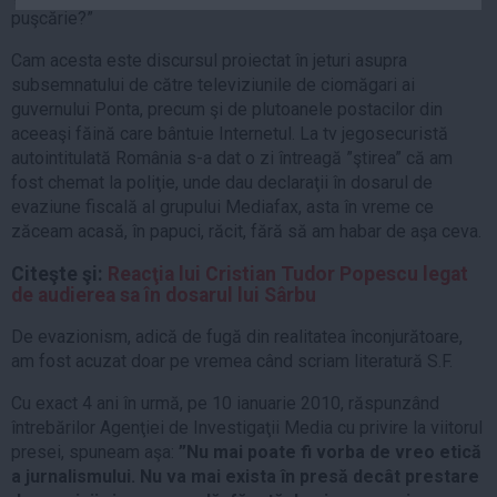
puşcărie?”
Auto
Sport
Cam acesta este discursul proiectat în jeturi asupra
subsemnatului de către televiziunile de ciomăgari ai
Handbal
guvernului Ponta, precum şi de plutoanele postacilor din
Box
aceeaşi făină care bântuie Internetul. La tv jegosecuristă
autointitulată România s-a dat o zi întreagă ”ştirea” că am
Baschet
fost chemat la poliţie, unde dau declaraţii în dosarul de
Tenis
evaziune fiscală al grupului Mediafax, asta în vreme ce
Alte sporturi
zăceam acasă, în papuci, răcit, fără să am habar de aşa ceva.
Life
Citeşte şi:
Reacţia lui Cristian Tudor Popescu legat
de audierea sa în dosarul lui Sârbu
Funny
De evazionism, adică de fugă din realitatea înconjurătoare,
Travel
am fost acuzat doar pe vremea când scriam literatură S.F.
Stil de viata
Cu exact 4 ani în urmă, pe 10 ianuarie 2010, răspunzând
întrebărilor Agenţiei de Investigaţii Media cu privire la viitorul
presei, spuneam aşa:
”Nu mai poate fi vorba de vreo etică
a jurnalismului. Nu va mai exista în presă decât prestare