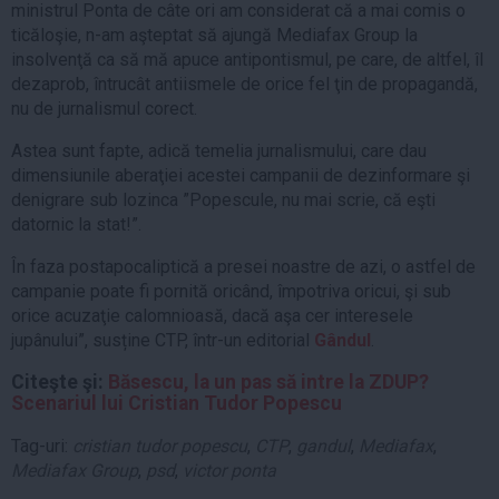
ministrul Ponta de câte ori am considerat că a mai comis o
ticăloşie, n-am aşteptat să ajungă Mediafax Group la
insolvenţă ca să mă apuce antipontismul, pe care, de altfel, îl
dezaprob, întrucât antiismele de orice fel ţin de propagandă,
nu de jurnalismul corect.
Astea sunt fapte, adică temelia jurnalismului, care dau
dimensiunile aberaţiei acestei campanii de dezinformare şi
denigrare sub lozinca ”Popescule, nu mai scrie, că eşti
datornic la stat!”.
În faza postapocaliptică a presei noastre de azi, o astfel de
campanie poate fi pornită oricând, împotriva oricui, şi sub
orice acuzaţie calomnioasă, dacă aşa cer interesele
jupânului”, susține CTP, într-un editorial
Gândul
.
Citeşte şi:
Băsescu, la un pas să intre la ZDUP?
Scenariul lui Cristian Tudor Popescu
Tag-uri:
cristian tudor popescu
,
CTP
,
gandul
,
Mediafax
,
Mediafax Group
,
psd
,
victor ponta