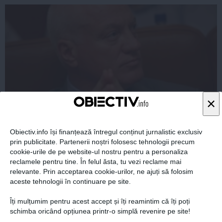
×
Valeriu Stoica, scenariu SUMBRU pentru PSD şi PNL
Obiectiv.info își finanțează întregul conținut jurnalistic exclusiv
prin publicitate. Partenerii noștri folosesc tehnologii precum
cookie-urile de pe website-ul nostru pentru a personaliza
reclamele pentru tine. În felul ăsta, tu vezi reclame mai
relevante. Prin acceptarea cookie-urilor, ne ajuți să folosim
aceste tehnologii în continuare pe site.
09 dec, 2014
Îți mulțumim pentru acest accept și îți reamintim că îți poți
Citeşte mai departe
schimba oricând opțiunea printr-o simplă revenire pe site!