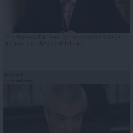
Călin Popescu Tăriceanu: Am programată o discuţie cu
premierul privind proiectul de buget
11 dec, 2014
Citeşte mai departe