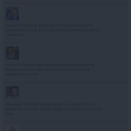
Siegfried Mureșan: Mă aștept ca Parlamentul să fie
convocat în iulie și ar fi o oportunitate pentru învestirea
Guvernului
Simion: Începem demersurile pentru suspendarea lui
Nicușor Dan; îl somăm să desemneze săptămâna
aceasta un premier
Abrudean: Președintele Senatului nu votează în locul
plenului și nu poate decide singur soarta unui proiect de
lege