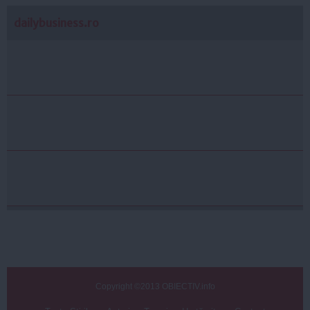
dailybusiness.ro
Copyright ©2013 OBIECTIV.info