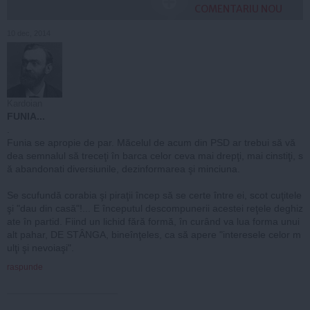
COMENTARIU NOU
10 dec, 2014
Kardoian
FUNIA...
.
Funia se apropie de par. Măcelul de acum din PSD ar trebui să vă
dea semnalul să treceţi în barca celor ceva mai drepţi, mai cinstiţi, s
ă abandonati diversiunile, dezinformarea şi minciuna.
Se scufundă corabia şi piraţii încep să se certe între ei, scot cuţitele
şi "dau din casă"!... E începutul descompunerii acestei reţele deghiz
ate în partid. Fiind un lichid fără formă, în curând va lua forma unui
alt pahar, DE STÂNGA, bineînţeles, ca să apere "interesele celor m
ulţi şi nevoiaşi".
raspunde