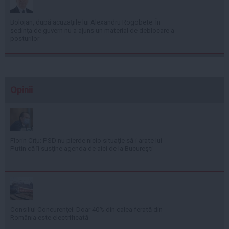
Bolojan, după acuzațiile lui Alexandru Rogobete: În
ședința de guvern nu a ajuns un material de deblocare a
posturilor
Opinii
Florin Cîţu: PSD nu pierde nicio situaţie să-i arate lui
Putin că îi susţine agenda de aici de la Bucureşti
Consiliul Concurenţei: Doar 40% din calea ferată din
România este electrificată