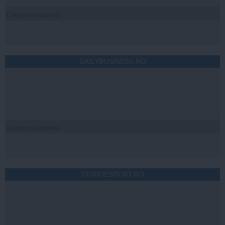
Citeşte mai departe
DAILYBUSINESS.RO
Citeşte mai departe
STIRIDESPORT.RO