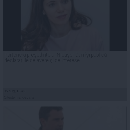
Partenera preşedintelui Nicuşor Dan îşi publică
declaraţiile de avere şi de interese
05 aug, 18:49
Citeşte mai departe