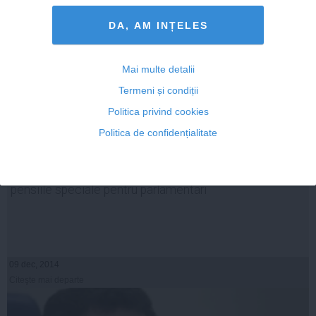
DA, AM INȚELES
Mai multe detalii
Termeni și condiții
Politica privind cookies
Politica de confidențialitate
Firea: PSD NU susţine propunerea legislativă privind
pensiile speciale pentru parlamentari
09 dec, 2014
Citeşte mai departe