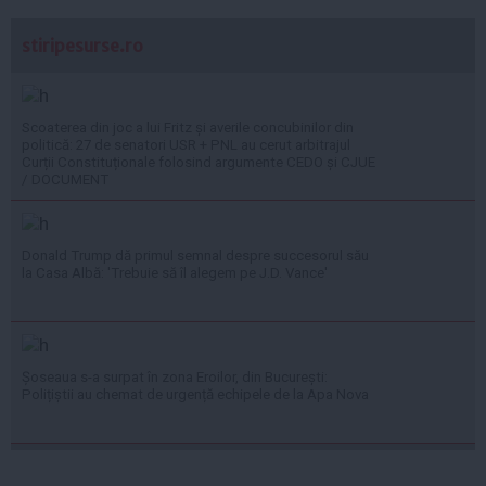
stiripesurse.ro
Scoaterea din joc a lui Fritz și averile concubinilor din
politică: 27 de senatori USR + PNL au cerut arbitrajul
Curții Constituționale folosind argumente CEDO și CJUE
/ DOCUMENT
Donald Trump dă primul semnal despre succesorul său
la Casa Albă: 'Trebuie să îl alegem pe J.D. Vance'
Șoseaua s-a surpat în zona Eroilor, din București:
Polițiștii au chemat de urgență echipele de la Apa Nova