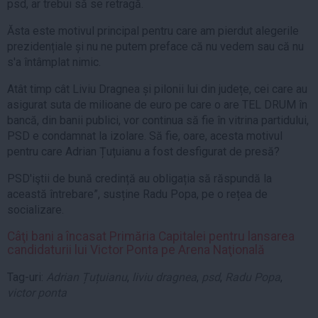
psd, ar trebui să se retragă.
Ăsta este motivul principal pentru care am pierdut alegerile
prezidențiale și nu ne putem preface că nu vedem sau că nu
s'a întâmplat nimic.
Atât timp cât Liviu Dragnea și pilonii lui din județe, cei care au
asigurat suta de milioane de euro pe care o are TEL DRUM în
bancă, din banii publici, vor continua să fie în vitrina partidului,
PSD e condamnat la izolare. Să fie, oare, acesta motivul
pentru care Adrian Țuțuianu a fost desfigurat de presă?
PSD'iştii de bună credință au obligația să răspundă la
această întrebare”, susține Radu Popa, pe o rețea de
socializare.
Câţi bani a încasat Primăria Capitalei pentru lansarea
candidaturii lui Victor Ponta pe Arena Naţională
Tag-uri:
Adrian Țuțuianu
,
liviu dragnea
,
psd
,
Radu Popa
,
victor ponta