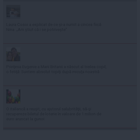
Laura Cosoi a explicat de ce și-a numit a cincea fiică
Nina. „Am știut că i se potrivește”
Prinţesa Eugenie a Marii Britanii a născut al treilea copil,
o fetiţă: Suntem absolut topiţi după micuţa noastră
O italiancă a reuşit, cu ajutorul salubrităţii, să-şi
recupereze biletul de loterie în valoare de 1 milion de
euro aruncat la gunoi