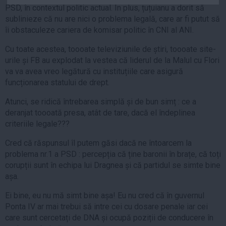
PSD, în contextul politic actual. În plus, țuțuianu a dorit să
Auto
sublinieze că nu are nici o problema legală, care ar fi putut să
Sport
îi obstaculeze cariera de komisar politic în CNI al ANI.
Handbal
Cu toate acestea, toooate televiziunile de știri, toooate site-
Box
urile și FB au explodat la vestea că liderul de la Malul cu Flori
va va avea vreo legătură cu instituțiile care asigură
Baschet
funcționarea statului de drept.
Tenis
Atunci, se ridică întrebarea simplă și de bun simț : ce a
Alte sporturi
deranjat toooată presa, atât de tare, dacă el îndeplinea
Life
criteriile legale???
Funny
Cred că răspunsul îl putem găsi dacă ne întoarcem la
problema nr.1 a PSD : percepția că ține baronii în brațe, că toți
Travel
corupții sunt în echipa lui Dragnea și că partidul se simte bine
Stil de viata
așa.
Ei bine, eu nu mă simt bine așa! Eu nu cred că în guvernul
Ponta IV ar mai trebui să intre cei cu dosare penale iar cei
care sunt cercetați de DNA și ocupă poziții de conducere în