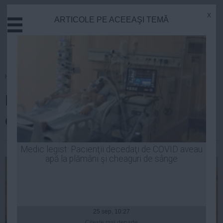
x
ARTICOLE PE ACEEAŞI TEMĂ
Actual
Economie
Justitie
Externe
Homepage
»
Politica
Educatie
Liviu Dragnea, PUS LA ZID de
Sanatate
Stiinta
consilierul lui Victor Ponta
Tehnologie
Cultura
| 10 dec, 2014
Medic legist: Pacienţii decedaţi de COVID aveau
apă la plămâni şi cheaguri de sânge
Mediu
Life
Politica
Guvern
25 sep, 10:27
Citeşte mai departe