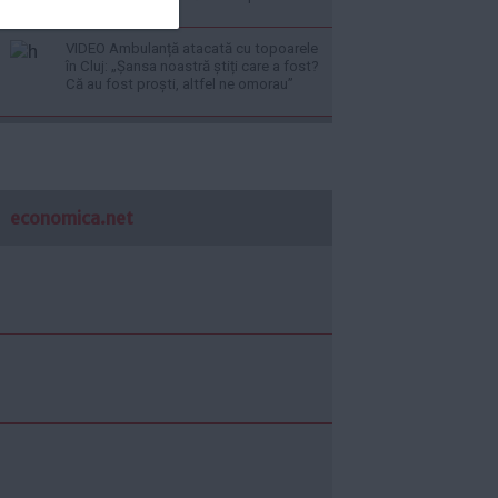
VIDEO Ambulanță atacată cu topoarele
în Cluj: „Șansa noastră știți care a fost?
Că au fost proști, altfel ne omorau”
economica.net