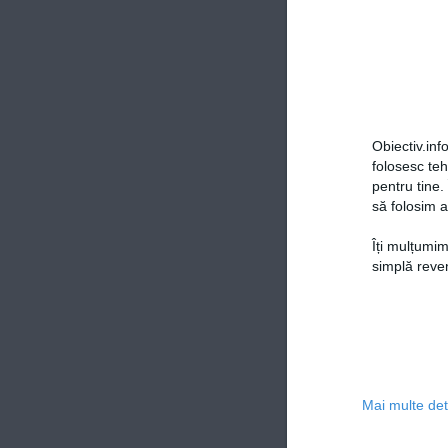
Obiectiv.info
folosesc te
pentru tine.
să folosim a
Îți mulțumim
simplă reven
Mai multe deta