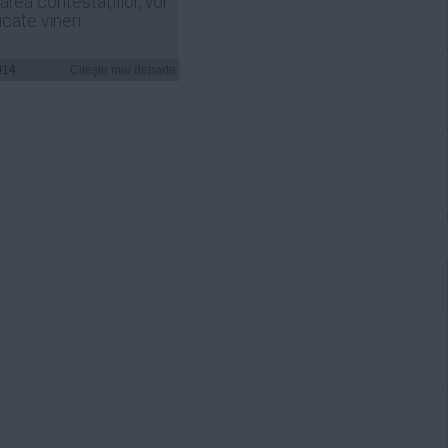
area contestaţiilor, vor
licate vineri
014
Citeşte mai departe