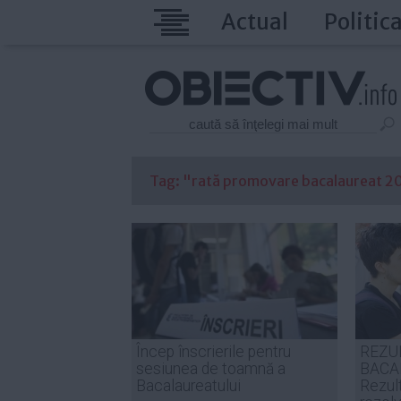
Actual
Politic
Tag: "rată promovare bacalaureat 201
Încep înscrierile pentru
REZU
sesiunea de toamnă a
BACA
Bacalaureatului
Rezult