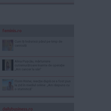
feminis.ro
Cum îți hidratezi părul pe timp de
caniculă
Alina Pușcău, mărturisire
cutremurătoare înainte de operație:
„Am cancer la sân”
Florin Ristei, reacție după ce a fost pus
la zid în mediul online: „Am răspuns cu
o statistică”
dailybusiness.ro