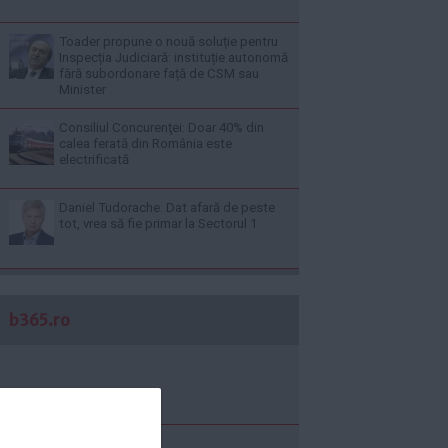
Toader propune o nouă soluție pentru
Inspecția Judiciară: instituție autonomă
fără subordonare față de CSM sau
Minister
Consiliul Concurenţei: Doar 40% din
calea ferată din România este
electrificată
Daniel Tudorache. Dat afară de peste
tot, vrea să fie primar la Sectorul 1
b365.ro