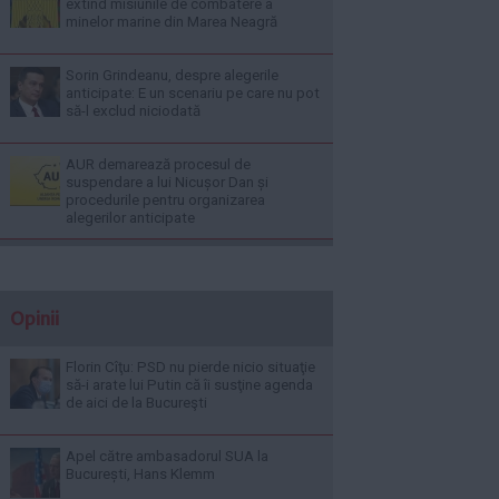
extind misiunile de combatere a
minelor marine din Marea Neagră
Sorin Grindeanu, despre alegerile
anticipate: E un scenariu pe care nu pot
să-l exclud niciodată
AUR demarează procesul de
suspendare a lui Nicușor Dan și
procedurile pentru organizarea
alegerilor anticipate
Opinii
Florin Cîţu: PSD nu pierde nicio situaţie
să-i arate lui Putin că îi susţine agenda
de aici de la Bucureşti
Apel către ambasadorul SUA la
București, Hans Klemm