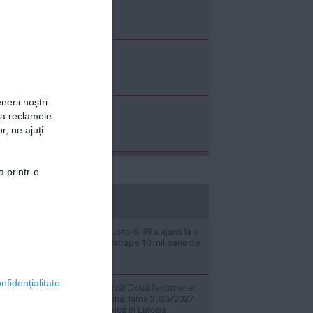
nerii noștri
za reclamele
r, ne ajuți
a printr-o
stiripesurse.ro
Potul cel mare la Loto 6/49 a ajuns la o
sumă uriașă de aproape 10 milioane de
euro
nfidențialitate
Alertă climatologică! Două fenomene
extreme se combină: Iarna 2026/2027
va fi una total atipică în Europa