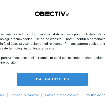
 își finanțează întregul conținut jurnalistic exclusiv prin publicitate. Parte
hnologii precum cookie-urile de pe website-ul nostru pentru a personali
 În felul ăsta, tu vezi reclame mai relevante. Prin acceptarea cookie-urilo
ceste tehnologii în continuare pe site.
 pentru acest accept și îți reamintim că îți poți schimba oricând opțiune
ire pe site!
DA, AM INȚELES
lii
Termeni și condiții
Politica privind cookies
Politica de co