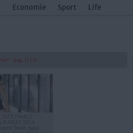
a
Economie
Sport
Life
4" - pag. (1 / 1)
LTATE FINALE
LAUREAT 2014:
atele finale, după