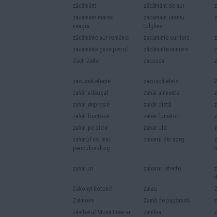
zăcământ
zăcământ de aur
z
zacamant marea
zacamant uraniu
z
neagra
tulghes
zăcăminte aur românia
zacaminte aurifere
z
zacaminte gaze petrol
zăcăminte miniere
z
Zach Zeiler
zacusca
z
zacuscă efecte
zacuscă efete
zahăr adăugat
zahăr alimente
z
zahar depresie
zahăr dietă
z
zahăr fructoză
zahăr fumători
z
zahar pe piele
zahar ulei
z
zaharul cel mai
zaharul din sorg
z
periculos drog
n
zaharuri
zaharuri efecte
z
d
Zakonyi Botond
zalau
Z
Zalmoxe
Zamă de papăradă
zâmbetul Mona Lisei ar
zambia
z