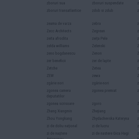
zboruri sua
zboruri suspendate
z
zboruri transatlantice
zdob si zdub
z
zeama de varza
zebra
z
Zecc Architects
Zegrean
z
zeita afrodita
zeița Pele
z
zelda williams
Zelenski
Z
zeno bogdanescu
Zenon
zer beneficii
zer de lapte
z
Zetche
Zetea
z
ZEW
zewa
Z
zgârie nori
zgârie-nori
zgonea camera
zgonea premiat
z
deputatilor
zgonea scrisoare
zgoro
Z
Zhang Xiangmin
Zhejiang
z
Zhou Yongkang
Zhydachevska Kateryna
z
zi de doliu naţional
zi de lucru
z
zi de naştere
zi de nastere Gica Hagi
z
Antonescu
b