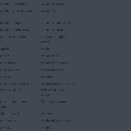
acamant de petrol
zacamant gaze
ăcământul Shah Deniz
zăcăminte
ăcăminte cupru
zacaminte de petrol
ăcăminte subterane
zacaminte uraniu
acusca de ghebe
zacusca de ghebe
reteta
Zagreb
zahăr
ahar brun
zahar creier
ahăr efecte
zahar efecte creier
ahar in exces
zahar obezitate
aharina
zaharul
ahărul este la fel de
zahărul poate provoca
ociv ca fumatul
boli de inimă sau
cancer
aharuri simple mic
Zaher Iskandarani
ejun
alău-Răstoci
Zalmixis
zambaccian
zâmbetul Mona Lisei
ambila
zamfir