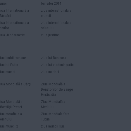
emeii
femeilor 2014
iua Internaţională a
ziua internationala a
âncării
muncii
iua Internationala a
ziua internationala a
omilor
salutului
iua Jandarmeriei
ziua justitiei
iua limbii romane
ziua lui Basescu
iua lui Putin
ziua lui vladimir putin
iua mamei
ziua marinei
iua Mondială a Cărţii
Ziua Mondială a
Donatorilor de Sânge
Herăstrău
iua Mondială a
Ziua Mondială a
ibertăţii Presei
Mediului
iua mondiala a
Ziua Mondiala fara
omnului
Tutun
iua muncii 2
ziua muncii sua