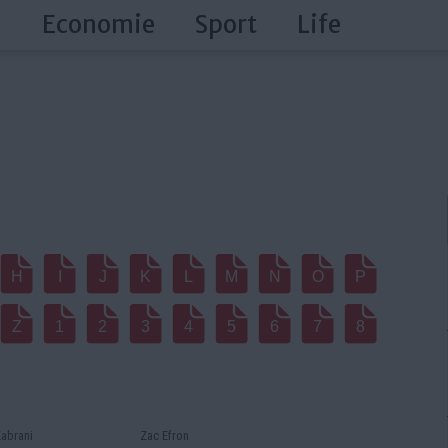
a
Economie
Sport
Life
H
I
J
K
L
M
N
O
P
Z
1
2
3
4
5
6
7
8
abrani
Zac Efron