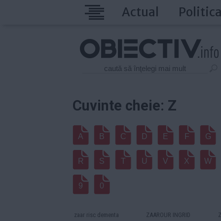
Actual
Politic
Cuvinte cheie: Z
A
B
C
D
E
F
G
R
S
T
U
V
X
W
9
0
zaar risc dementa
ZAAROUR INGRID
Z