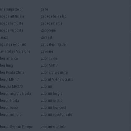
ana surprizelor
zane
apada artificiala
zapada balea lac
apada la munte
zapada martie
ăpadă viscolită
Zaporojie
araza
Zărneşti
aț cafea exfoliant
zaț cafea frigider
av Trolley Mars One
zavoare
bor america
zbor avion
bor lung
zbor MH17
bor Ponta China
zbor statele unite
borul MH 17
zborul MH 17 ucraina
borului MH370
zboruri
boruri anulate franta
zboruri belgia
boruri franta
zboruri ieftine
boruri israel
zboruri low cost
boruri militare
zboruri neautorizate
boruri Ryanair Europa
zboruri speciale