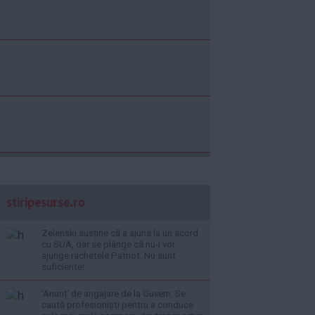
stiripesurse.ro
Zelenski susține că a ajuns la un acord
cu SUA, dar se plânge că nu-i vor
ajunge rachetele Patriot: Nu sunt
suficiente!
'Anunț' de angajare de la Guvern: Se
caută profesioniști pentru a conduce