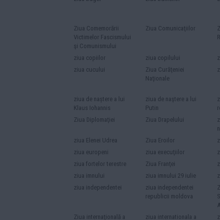
Ziua Comemorării
Ziua Comunicaţiilor
Z
Victimelor Fascismului
R
şi Comunismului
ziua copiilor
ziua copilului
z
ziua cucului
Ziua Curăţeniei
z
Naţionale
ziua de naștere a lui
ziua de naştere a lui
z
Klaus Iohannis
Putin
r
Ziua Diplomaţiei
Ziua Drapelului
z
n
ziua Elenei Udrea
Ziua Eroilor
z
ziua europeni
ziua execuţiilor
z
ziua fortelor terestre
Ziua Franţei
z
ziua imnului
ziua imnului 29 iulie
z
ziua independentei
ziua independentei
Z
republicii moldova
S
A
Ziua internaţională a
ziua internationala a
z