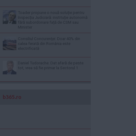
Toader propune o nouă soluție pentru
Inspecția Judiciară: instituție autonomă
fără subordonare față de CSM sau
Minister
Consiliul Concurenţei: Doar 40% din
calea ferată din România este
electrificată
Daniel Tudorache. Dat afară de peste
tot, vrea să fie primar la Sectorul 1
b365.ro