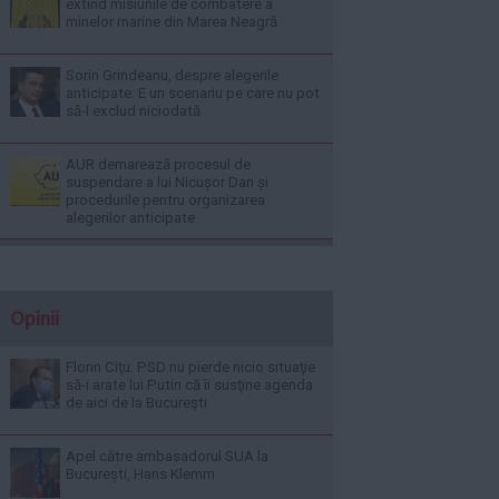
extind misiunile de combatere a
minelor marine din Marea Neagră
Sorin Grindeanu, despre alegerile
anticipate: E un scenariu pe care nu pot
să-l exclud niciodată
AUR demarează procesul de
suspendare a lui Nicușor Dan și
procedurile pentru organizarea
alegerilor anticipate
Opinii
Florin Cîţu: PSD nu pierde nicio situaţie
să-i arate lui Putin că îi susţine agenda
de aici de la Bucureşti
Apel către ambasadorul SUA la
București, Hans Klemm