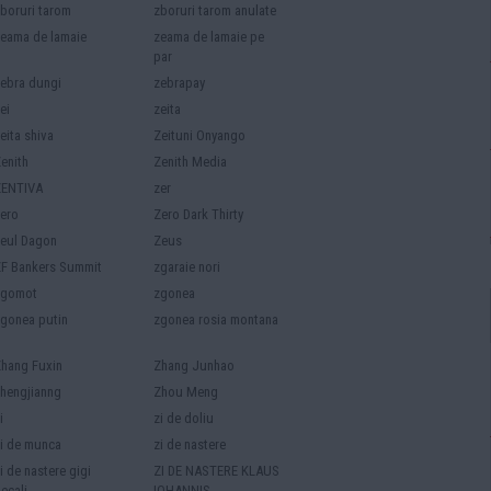
boruri tarom
zboruri tarom anulate
eama de lamaie
zeama de lamaie pe
par
ebra dungi
zebrapay
ei
zeita
eita shiva
Zeituni Onyango
enith
Zenith Media
ZENTIVA
zer
ero
Zero Dark Thirty
eul Dagon
Zeus
F Bankers Summit
zgaraie nori
zgomot
zgonea
gonea putin
zgonea rosia montana
hang Fuxin
Zhang Junhao
hengjianng
Zhou Meng
i
zi de doliu
i de munca
zi de nastere
i de nastere gigi
ZI DE NASTERE KLAUS
ecali
IOHANNIS