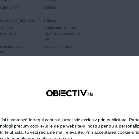
i ghinionistă
zi libera
i libera sfantul andrei
zi libere
i Naţională a
zi nationala de lupta
nvestiţiilor
impotriva cancerului la
san
i onomastica ion
zi rugaciune siria
liescu
iar anti-tantari
ziar bilingv
iare
ziare franceze
iare.com
ziarist
iarist rus
ziarist sportiv ion
cupen
iarista acuzata de
ziarista agresata
erorism
iaristi condamnati
ziaristi eliberati
iaristi retinuti
ziaristi rusi
 își finanțează întregul conținut jurnalistic exclusiv prin publicitate. Parte
iarul Lumina
ziarul romania mare
hnologii precum cookie-urile de pe website-ul nostru pentru a personali
id de securitate
zid imigranti
 În felul ăsta, tu vezi reclame mai relevante. Prin acceptarea cookie-urilo
id turcia
zid ucraina
ceste tehnologii în continuare pe site.