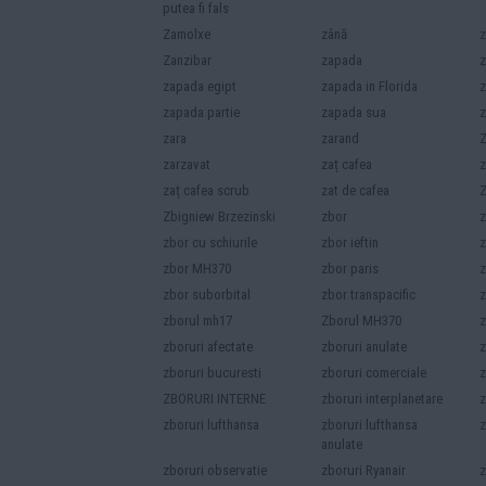
putea fi fals
Zamolxe
zână
z
Zanzibar
zapada
z
zapada egipt
zapada in Florida
z
zapada partie
zapada sua
z
zara
zarand
Z
zarzavat
zaț cafea
z
zaț cafea scrub
zat de cafea
Z
Zbigniew Brzezinski
zbor
z
zbor cu schiurile
zbor ieftin
z
zbor MH370
zbor paris
z
zbor suborbital
zbor transpacific
z
zborul mh17
Zborul MH370
z
zboruri afectate
zboruri anulate
z
zboruri bucuresti
zboruri comerciale
z
ZBORURI INTERNE
zboruri interplanetare
z
zboruri lufthansa
zboruri lufthansa
z
anulate
zboruri observatie
zboruri Ryanair
z