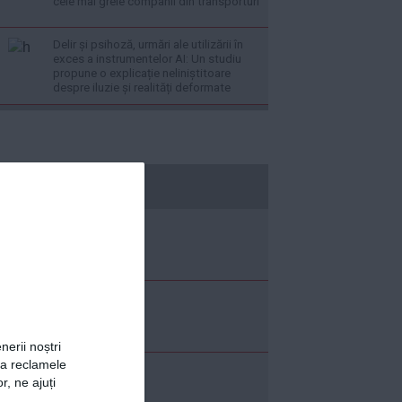
cele mai grele companii din transporturi
Delir și psihoză, urmări ale utilizării în
exces a instrumentelor AI: Un studiu
propune o explicație neliniștitoare
despre iluzie și realități deformate
economica.net
nerii noștri
za reclamele
r, ne ajuți