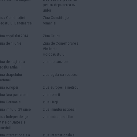
pentru depunerea cv-
urilor
iua Constituţiei
Ziua Constituţiei
egatului Danemarcei
romaniei
iua copilului 2014
Ziua Crucii
iua de 4 iunie
Ziua de Comemorare a
Victimelor
Holocaustului
iua de naştere a
ziua de sanziene
egelui Mihai I
iua drapelului
ziua egala cu noaptea
ational
iua europei
ziua europei la metrou
iua fara pantaloni
ziua femeii
iua Germaniei
ziua Hagi
iua imnului 29 iunie
ziua imnului national
iua Independenţei
ziua indragostitilor
tatelor Unite ale
mericii
iua internationala a
ziua internationala a