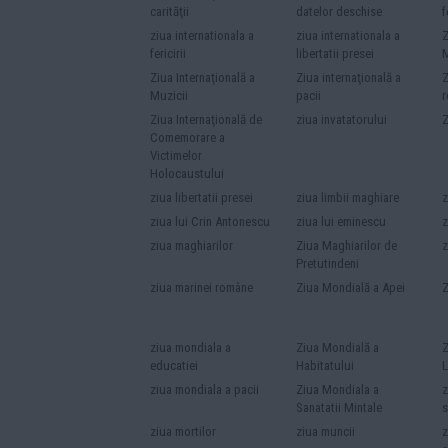
carităţii
datelor deschise
f
ziua internationala a
ziua internationala a
Z
fericirii
libertatii presei
M
Ziua Internaţională a
Ziua internaţională a
Z
Muzicii
pacii
r
Ziua Internaţională de
ziua invatatorului
Z
Comemorare a
Victimelor
Holocaustului
ziua libertatii presei
ziua limbii maghiare
z
ziua lui Crin Antonescu
ziua lui eminescu
z
ziua maghiarilor
Ziua Maghiarilor de
z
Pretutindeni
ziua marinei române
Ziua Mondială a Apei
Z
ziua mondiala a
Ziua Mondială a
Z
educatiei
Habitatului
L
ziua mondiala a pacii
Ziua Mondiala a
z
Sanatatii Mintale
s
ziua mortilor
ziua muncii
z