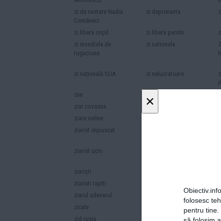
zi de nastere Nadia
zi deprimanta
z
Comăneci
zi libera copil
zi libera parinti
z
zi mondiala de
zi nationala
Z
rugaciune
I
zi națională SUA
zi nelucratoare
z
i
ziar
ziar adevărul
z
×
ziar covasna
ziar teleormanul
z
ziare online
ziare pro-Cotroceni
z
ziarist impuscat
ziarist rapit
z
ziarist ucis
ziarista
z
t
ziariști
ziaristi Al Jazeera
z
ziaristi rapiti
ziaristi rapiti in irak
z
Obiectiv.info
ziarul adevarul
Ziarul Financiar
Z
folosesc te
zicala
zid
z
pentru tine.
zid rusia
zid SUA
z
să folosim a