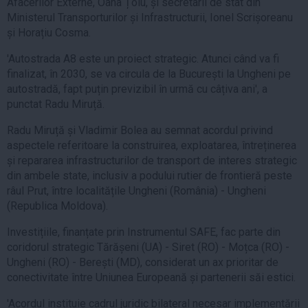
Afacerilor Externe, Oana Țoiu, și secretarii de stat din
Ministerul Transporturilor și Infrastructurii, Ionel Scrișoreanu
și Horațiu Cosma.
'Autostrada A8 este un proiect strategic. Atunci când va fi
finalizat, în 2030, se va circula de la București la Ungheni pe
autostradă, fapt puțin previzibil în urmă cu câțiva ani', a
punctat Radu Miruță.
Radu Miruță și Vladimir Bolea au semnat acordul privind
aspectele referitoare la construirea, exploatarea, întreținerea
și repararea infrastructurilor de transport de interes strategic
din ambele state, inclusiv a podului rutier de frontieră peste
râul Prut, între localitățile Ungheni (România) - Ungheni
(Republica Moldova).
Investițiile, finanțate prin Instrumentul SAFE, fac parte din
coridorul strategic Tărășeni (UA) - Siret (RO) - Moțca (RO) -
Ungheni (RO) - Berești (MD), considerat un ax prioritar de
conectivitate între Uniunea Europeană și partenerii săi estici.
'Acordul instituie cadrul juridic bilateral necesar implementării