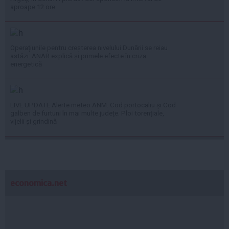
aproape 12 ore
Operațiunile pentru creșterea nivelului Dunării se reiau
astăzi: ANAR explică și primele efecte în criza
energetică
LIVE UPDATE Alerte meteo ANM: Cod portocaliu și Cod
galben de furtuni în mai multe județe. Ploi torențiale,
vijelii și grindină
economica.net