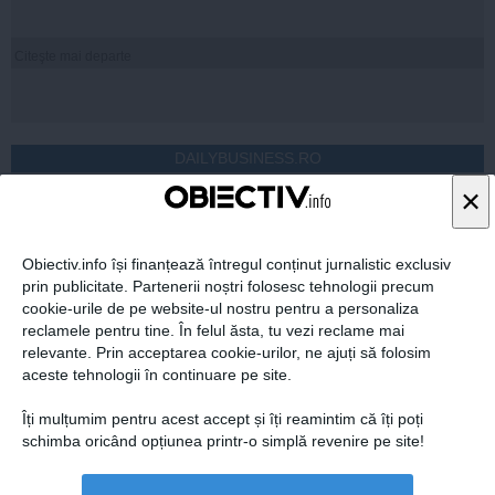
Citeşte mai departe
DAILYBUSINESS.RO
×
Obiectiv.info își finanțează întregul conținut jurnalistic exclusiv
prin publicitate. Partenerii noștri folosesc tehnologii precum
Citeşte mai departe
cookie-urile de pe website-ul nostru pentru a personaliza
reclamele pentru tine. În felul ăsta, tu vezi reclame mai
relevante. Prin acceptarea cookie-urilor, ne ajuți să folosim
aceste tehnologii în continuare pe site.
STIRIDESPORT.RO
Îți mulțumim pentru acest accept și îți reamintim că îți poți
schimba oricând opțiunea printr-o simplă revenire pe site!