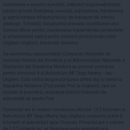
coordonate a acestor investiții, stabilind responsabilitățile
părților privind finanțarea, execuția, exploatarea, întreținerea
și administrarea infrastructurilor de transport de interes
strategic. Totodată, documentul prevede constituirea unei
Comisii Mixte pentru coordonarea implementării proiectelor
și actualizează cadrul juridic existent privind podul rutier
Ungheni-Ungheni', transmite Guvernul.
De asemenea, reprezentanții Companiei Naționale de
Investiții Rutiere din România și ai Administrației Naționale a
Drumurilor din Republica Moldova au semnat contractul
pentru tronsonul 4 al Autostrăzii A8 Târgu Neamț - Iași -
Ungheni. Este vorba despre porțiunea dintre Iași și vama cu
Republica Moldova (Pod peste Prut la Ungheni), care va
include, în premieră, realizarea primilor kilometri de
autostradă de peste Prut.
Contractul are în vedere construirea ultimilor 15,5 kilometri ai
Autostrăzii A8 Târgu Mureș-Iași-Ungheni, respectiv primii 5
kilometri ai autostrăzii spre Chișinău. Proiectul are o valoare
de 3,57 miliarde lei, iar finanțarea este asigurată prin