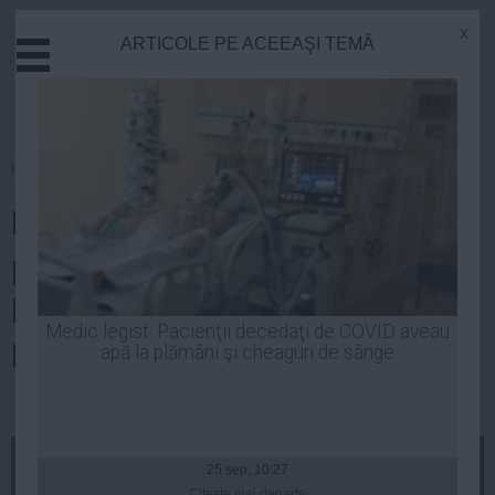
x
ARTICOLE PE ACEEAŞI TEMĂ
Actual
Economie
Justitie
Externe
Homepage
»
Actual
Educatie
Ilie Bolojan: Undă verde pentru
Sanatate
Stiinta
proiectul de infrastructură care
Tehnologie
leagă România de Republica
Cultura
Medic legist: Pacienţii decedaţi de COVID aveau
Moldova
apă la plămâni şi cheaguri de sânge
Mediu
Life
| 02 iul, 19:41
Politica
Guvern
25 sep, 10:27
Citeşte mai departe