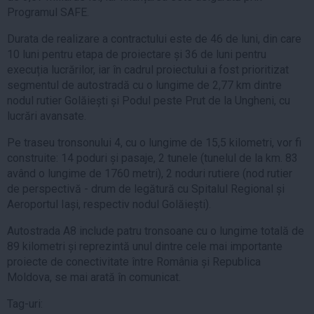
Programul SAFE.
Durata de realizare a contractului este de 46 de luni, din care
10 luni pentru etapa de proiectare și 36 de luni pentru
execuția lucrărilor, iar în cadrul proiectului a fost prioritizat
segmentul de autostradă cu o lungime de 2,77 km dintre
nodul rutier Golăiești și Podul peste Prut de la Ungheni, cu
lucrări avansate.
Pe traseu tronsonului 4, cu o lungime de 15,5 kilometri, vor fi
construite: 14 poduri și pasaje, 2 tunele (tunelul de la km. 83
având o lungime de 1760 metri), 2 noduri rutiere (nod rutier
de perspectivă - drum de legătură cu Spitalul Regional și
Aeroportul Iași, respectiv nodul Golăiești).
Autostrada A8 include patru tronsoane cu o lungime totală de
89 kilometri și reprezintă unul dintre cele mai importante
proiecte de conectivitate între România și Republica
Moldova, se mai arată în comunicat.
Tag-uri: