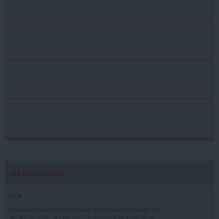
stiripesurse.ro
Creatorul celebrilor mici mari de Dedulești a murit. FC
Argeș, în doliu. A pierdut doi sponsori la interval de