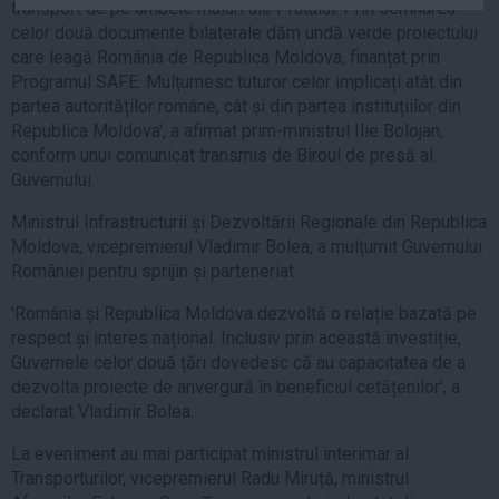
transport de pe ambele maluri ale Prutului. Prin semnarea
Auto
celor două documente bilaterale dăm undă verde proiectului
Sport
care leagă România de Republica Moldova, finanțat prin
Programul SAFE. Mulțumesc tuturor celor implicați atât din
Handbal
partea autorităților române, cât și din partea instituțiilor din
Republica Moldova', a afirmat prim-ministrul Ilie Bolojan,
Box
conform unui comunicat transmis de Biroul de presă al
Baschet
Guvernului.
Tenis
Ministrul Infrastructurii și Dezvoltării Regionale din Republica
Alte sporturi
Moldova, vicepremierul Vladimir Bolea, a mulțumit Guvernului
Life
României pentru sprijin și parteneriat.
Funny
'România și Republica Moldova dezvoltă o relație bazată pe
respect și interes național. Inclusiv prin această investiție,
Travel
Guvernele celor două țări dovedesc că au capacitatea de a
Stil de viata
dezvolta proiecte de anvergură în beneficiul cetățenilor', a
declarat Vladimir Bolea.
La eveniment au mai participat ministrul interimar al
Transporturilor, vicepremierul Radu Miruță, ministrul