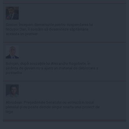
Simion: Începem demersurile pentru suspendarea lui
Nicușor Dan; îl somăm să desemneze săptămâna
aceasta un premier
Bolojan, după acuzațiile lui Alexandru Rogobete: În
ședința de guvern nu a ajuns un material de deblocare a
posturilor
Abrudean: Președintele Senatului nu votează în locul
plenului și nu poate decide singur soarta unui proiect de
lege