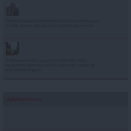
Prinţesa Eugenie a Marii Britanii a născut al treilea copil,
o fetiţă: Suntem absolut topiţi după micuţa noastră
O italiancă a reuşit, cu ajutorul salubrităţii, să-şi
recupereze biletul de loterie în valoare de 1 milion de
euro aruncat la gunoi
dailybusiness.ro