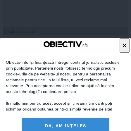
Citeşte mai departe
×
STIRIDESPORT.RO
Obiectiv.info își finanțează întregul conținut jurnalistic exclusiv
prin publicitate. Partenerii noștri folosesc tehnologii precum
cookie-urile de pe website-ul nostru pentru a personaliza
reclamele pentru tine. În felul ăsta, tu vezi reclame mai
relevante. Prin acceptarea cookie-urilor, ne ajuți să folosim
aceste tehnologii în continuare pe site.
Citeşte mai departe
Îți mulțumim pentru acest accept și îți reamintim că îți poți
schimba oricând opțiunea printr-o simplă revenire pe site!
ROMANIATV.NET
DA, AM INȚELES