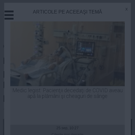
x
ARTICOLE PE ACEEAŞI TEMĂ
Actual
Economie
Justitie
Externe
Homepage
»
Actual
Educatie
Rafila susține preluarea
Sanatate
Stiinta
procedurilor de achiziție de la
Tehnologie
Banca Mondială pentru
Cultura
Medic legist: Pacienţii decedaţi de COVID aveau
proiectele mari cu fonduri UE
apă la plămâni şi cheaguri de sânge
Mediu
Life
| 27 mai, 19:54
Politica
Guvern
25 sep, 10:27
Citeşte mai departe