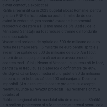
a avut contact', a explicat el.
Rafila a reamintit că în 2023 bugetul alocat României pentru
granturi PNRR a fost redus cu peste 2 miliarde de euro,
având în vedere că țara noastră avusese la momentul
respectiv o creștere a PIB mai mare de 5%. Astfel, de la
Ministerul Sănătății au fost reduse o treime din fondurile
nerambursabile.
'Aveam trei proiecte de spitale de 500 de milioane de euro.
Nouă ne rămăseseră 1,5 miliarde de euro pentru spitale și
aveam trei spitale de 500 de milioane de euro. Am făcut
criterii de selecție, pentru că cei care aveau proiectele
acestea mari - Sibiu, Neamț și Vrancea - nu puteau să le facă,
pentru că ei trebuiau să plătească o cofinanțare de 40%.
Gândiți-vă că un buget mediu al unui județ e 80 de milioane
de euro, iar ei trebuiau să dea 200 cofinanțarea. Deci era
imposibil. Și s-a renunțat la aceste proiecte, cu excepția
Neamțului, unde au revăzut proiectul, l-au redimensionat', a
detaliat el.
Rafila a menționat că în mandatul său de ministru al Sănătății
s-a realizat proiectarea și a fost amenajat terenul pentru cele