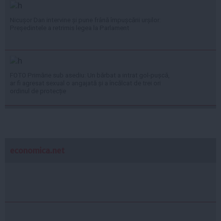
Nicușor Dan intervine și pune frână împușcării urșilor:
Președintele a retrimis legea la Parlament
FOTO Primărie sub asediu: Un bărbat a intrat gol-pușcă,
ar fi agresat sexual o angajată și a încălcat de trei ori
ordinul de protecție
economica.net