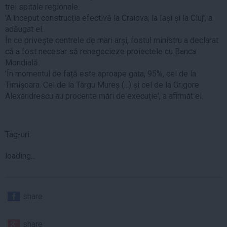
trei spitale regionale.
'A început construcția efectivă la Craiova, la Iași și la Cluj', a
adăugat el.
În ce privește centrele de mari arși, fostul ministru a declarat
că a fost necesar să renegocieze proiectele cu Banca
Mondială.
'În momentul de față este aproape gata, 95%, cel de la
Timișoara. Cel de la Târgu Mureș (...) și cel de la Grigore
Alexandrescu au procente mari de execuție', a afirmat el.
Tag-uri:
loading...
share
share