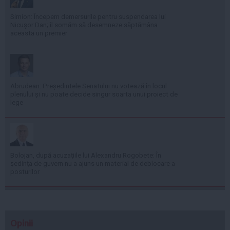
Simion: Începem demersurile pentru suspendarea lui
Nicușor Dan; îl somăm să desemneze săptămâna
aceasta un premier
Abrudean: Președintele Senatului nu votează în locul
plenului și nu poate decide singur soarta unui proiect de
lege
Bolojan, după acuzațiile lui Alexandru Rogobete: În
ședința de guvern nu a ajuns un material de deblocare a
posturilor
Opinii