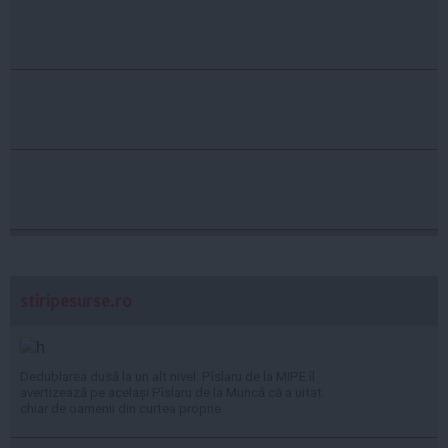
stiripesurse.ro
Dedublarea dusă la un alt nivel: Pîslaru de la MIPE îl
avertizează pe același Pîslaru de la Muncă că a uitat
chiar de oamenii din curtea proprie