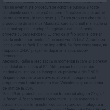
procedurile actuale din România nu sunt suficient de rapide.
Auto
'Noi nu avem niște proceduri de achiziție publică și toate
Sport
chestiunile conexe care să ne permită realizarea unor astfel
de proiecte mari, în timp scurt. (...) Eu am propus o chestie: iau
Handbal
procedurile de la Banca Mondială, care sunt mult mai suple și
mult mai rapide. Le adopt în legislația națională pentru
Box
proiecte cu bani europeni. Eu cred că ar fi o soluție, care ar
Baschet
scurta niște timpi, pentru că oamenii vor să facă. Autoritatea
Tenis
locală vrea să facă. Dar se împiedică. Se face contestație, nu
răspunde CNSC și așa mai departe', a spus social-
Alte sporturi
democratul.
Life
Alexandru Rafila a precizat că în momentul în care și-a preluat
mandatul de ministru al Sănătății, niciun funcționar din
Funny
instituție nu știa 'ce se întâmplă' cu proiectele din PNRR.
Travel
Singurele persoane care aveau informații despre acest
program erau fostul ministru Vlad Voiculescu și un secretar
Stil de viata
de stat de la USR.
'Erau 49 de proiecte, din care noi trebuia să alegem 27 și să
le facem. A fost o muncă foarte mare - și de antrenare a
personalului de la minister - de cunoaștere, de înțelegere a
acestor proiecte, cu care personalul Ministerului Sănătății nu