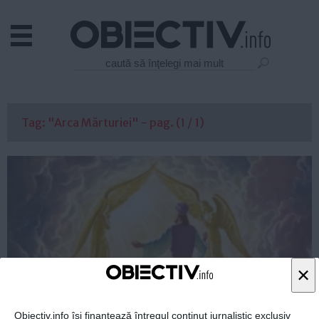
Actual
Economie
Justitie
Externe
Tag: "Arca Mărturiei" - pag. (1 / 1)
Educatie
Sanatate
Stiinta
Tehnologie
Cultura
Mediu
Life
×
Politica
Guvern
Obiectiv.info își finanțează întregul conținut jurnalistic exclusiv