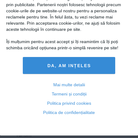
Presedintie
prin publicitate. Partenerii noștri folosesc tehnologii precum
Cel mai mare MISTER al creştinismului ar putea
USL
cookie-urile de pe website-ul nostru pentru a personaliza
converti toţi ateii
reclamele pentru tine. În felul ăsta, tu vezi reclame mai
PSD
relevante. Prin acceptarea cookie-urilor, ne ajuți să folosim
PNL
aceste tehnologii în continuare pe site.
PDL
Îți mulțumim pentru acest accept și îți reamintim că îți poți
19 iun, 2014
PPDD
schimba oricând opțiunea printr-o simplă revenire pe site!
Citeşte mai departe
UDMR
DA, AM INȚELES
PMP
Administraţie Publică
Copyright ©2013 OBIECTIV.info
Economie
Mai multe detalii
Toate Ştirile
Autori
Taguri
Hartă site
Contact
Termeni și condiții
Finante
NOOBZ.ro
B365.RO
RTV.NET
Politica privind cookies
Energie
Politica de confidențialitate
ECONOMICA.NET
Imobiliare
Companii
Turism