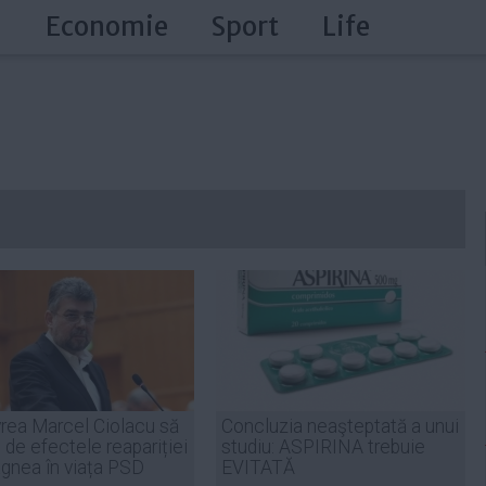
a
Economie
Sport
Life
rea Marcel Ciolacu să
Concluzia neaşteptată a unui
de efectele reapariției
studiu: ASPIRINA trebuie
agnea în viața PSD
EVITATĂ