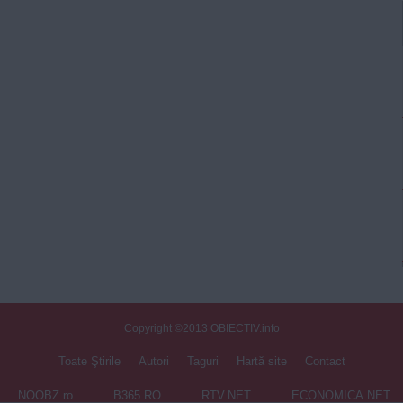
Copyright ©2013 OBIECTIV.info
Toate Ştirile
Autori
Taguri
Hartă site
Contact
NOOBZ.ro
B365.RO
RTV.NET
ECONOMICA.NET