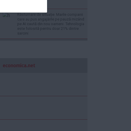
harneală
Răsturnare de situație: Marile companii
care au pus angajările pe pauză mizând
pe AI caută din nou oameni. Tehnologia
este folosită pentru doar 21% dintre
sarcini
economica.net