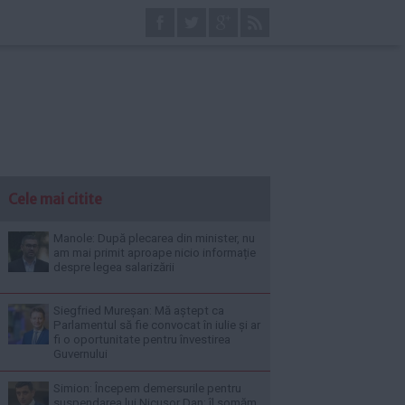
Cele mai citite
Manole: După plecarea din minister, nu
am mai primit aproape nicio informație
despre legea salarizării
Siegfried Mureșan: Mă aștept ca
Parlamentul să fie convocat în iulie și ar
fi o oportunitate pentru învestirea
Guvernului
Simion: Începem demersurile pentru
suspendarea lui Nicușor Dan; îl somăm