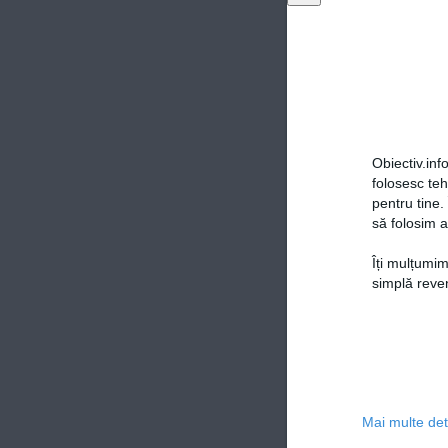
Obiectiv.info
folosesc te
pentru tine.
să folosim a
Îți mulțumim
simplă reven
Mai multe deta