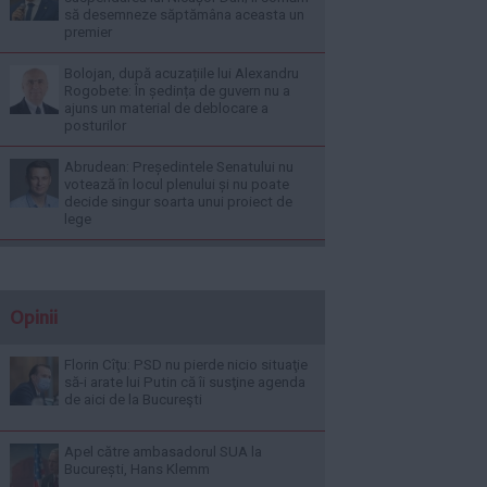
să desemneze săptămâna aceasta un
premier
Bolojan, după acuzațiile lui Alexandru
Rogobete: În ședința de guvern nu a
ajuns un material de deblocare a
posturilor
Abrudean: Președintele Senatului nu
votează în locul plenului și nu poate
decide singur soarta unui proiect de
lege
Opinii
Florin Cîţu: PSD nu pierde nicio situaţie
să-i arate lui Putin că îi susţine agenda
de aici de la Bucureşti
Apel către ambasadorul SUA la
București, Hans Klemm