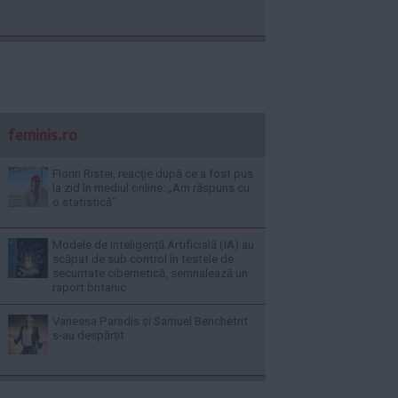
feminis.ro
Florin Ristei, reacție după ce a fost pus
la zid în mediul online: „Am răspuns cu
o statistică”
Modele de Inteligență Artificială (IA) au
scăpat de sub control în testele de
securitate cibernetică, semnalează un
raport britanic
Vanessa Paradis și Samuel Benchetrit
s-au despărțit