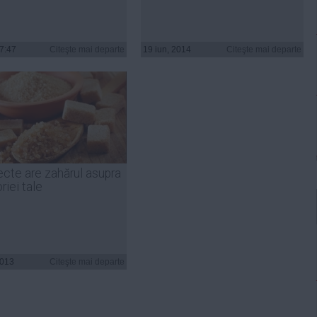
17:47
Citeşte mai departe
19 iun, 2014
Citeşte mai departe
ecte are zahărul asupra
iei tale
2013
Citeşte mai departe