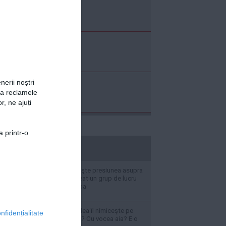
nerii noștri
za reclamele
r, ne ajuți
a printr-o
stiripesurse.ro
Washingtonul creşte presiunea asupra
Havanei: CIA a creat un grup de lucru
secret pentru Cuba
VIDEO Mircea Badea îl nimicește pe
nfidențialitate
Smiley: E cântăreț? Cu vocea aia? E o