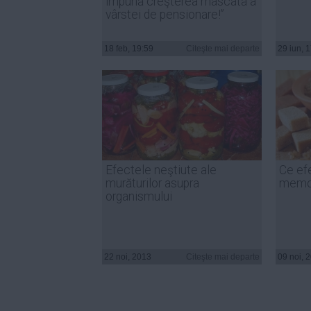
impună creşterea mascată a
vârstei de pensionare!”
18 feb, 19:59
Citeşte mai departe
29 iun, 
Efectele neştiute ale
Ce ef
murăturilor asupra
memor
organismului
22 noi, 2013
Citeşte mai departe
09 noi, 