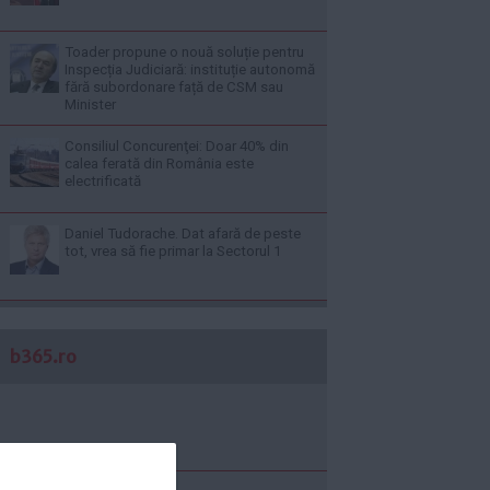
Toader propune o nouă soluție pentru
Inspecția Judiciară: instituție autonomă
fără subordonare față de CSM sau
Minister
Consiliul Concurenţei: Doar 40% din
calea ferată din România este
electrificată
Daniel Tudorache. Dat afară de peste
tot, vrea să fie primar la Sectorul 1
b365.ro