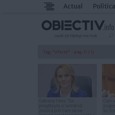
Actual
Politic
Tag: "efecte" - pag. (1 / 1)
Gabriela Firea: ”Se
Cum v
pregăteşte o tentativă
scape 
josnică prin care să se
lui Dr