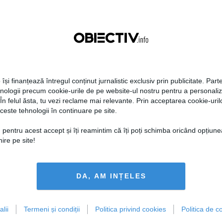
 își finanțează întregul conținut jurnalistic exclusiv prin publicitate. Parte
hnologii precum cookie-urile de pe website-ul nostru pentru a personali
 În felul ăsta, tu vezi reclame mai relevante. Prin acceptarea cookie-urilo
ceste tehnologii în continuare pe site.
 pentru acest accept și îți reamintim că îți poți schimba oricând opțiune
ire pe site!
DA, AM INȚELES
lii
Termeni și condiții
Politica privind cookies
Politica de co