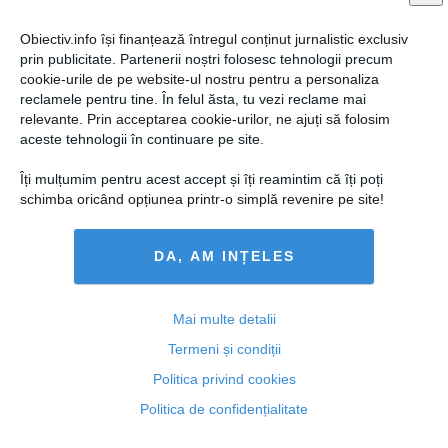
Obiectiv.info își finanțează întregul conținut jurnalistic exclusiv
prin publicitate. Partenerii noștri folosesc tehnologii precum
cookie-urile de pe website-ul nostru pentru a personaliza
reclamele pentru tine. În felul ăsta, tu vezi reclame mai
relevante. Prin acceptarea cookie-urilor, ne ajuți să folosim
aceste tehnologii în continuare pe site.
Îți mulțumim pentru acest accept și îți reamintim că îți poți
schimba oricând opțiunea printr-o simplă revenire pe site!
DA, AM INȚELES
Gîrbovan (UNJR): Secția pentru Investigarea
Infracțiunilor din Justiție - protejată total de orice
decizie politică
Mai multe detalii
Termeni și condiții
Politica privind cookies
07 dec, 14:54
Politica de confidențialitate
Citeşte mai departe