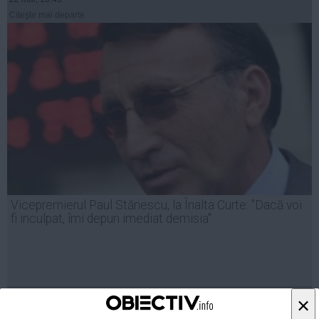
Citeşte mai departe
Vicepremierul Paul Stănescu, la Înalta Curte: "Dacă voi
fi inculpat, îmi depun imediat demisia"
25 ian, 09:54
×
Citeşte mai departe