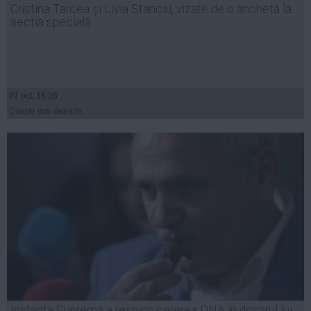
Cristina Tarcea și Livia Stanciu, vizate de o anchetă la
Auto
secția specială
Sport
Handbal
Box
07 oct, 18:26
Baschet
Citeşte mai departe
Tenis
Alte sporturi
Life
Funny
Travel
Stil de viata
Instanța Supremă a respins cererea DNA în dosarul lui