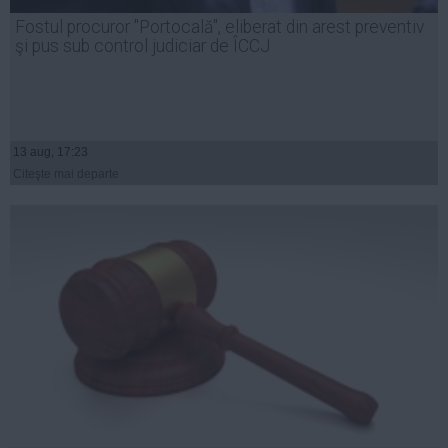
Presedintie
Fostul procuror "Portocală", eliberat din arest preventiv
USL
şi pus sub control judiciar de ÎCCJ
PSD
PNL
PDL
13 aug, 17:23
PPDD
Citeşte mai departe
UDMR
PMP
Administraţie Publică
Economie
Finante
Energie
Imobiliare
Companii
Turism