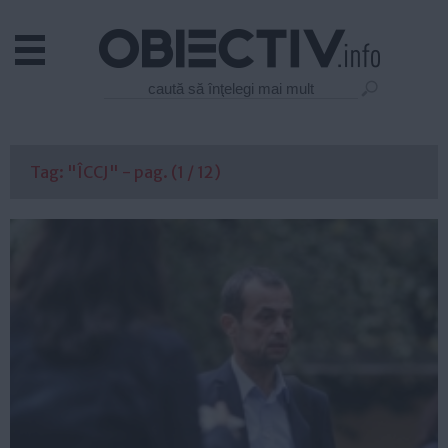
Actual
Economie
Justitie
Externe
Tag: "ÎCCJ" - pag. (1 / 12)
Educatie
Sanatate
Stiinta
Tehnologie
Cultura
Mediu
Life
Politica
Guvern