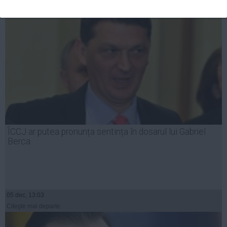
ÎCCJ ar putea pronunța sentința în dosarul lui Gabriel
Berca
05 dec, 13:03
Citeşte mai departe