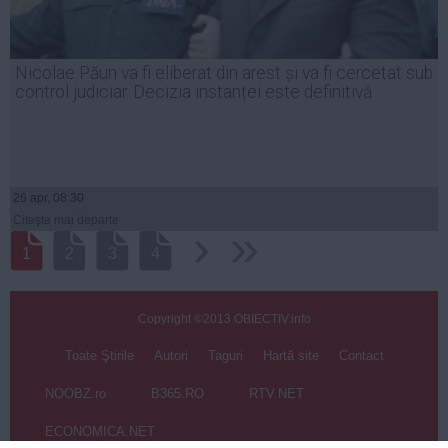
Nicolae Păun va fi eliberat din arest și va fi cercetat sub
control judiciar. Decizia instanței este definitivă
26 apr, 08:30
Citeşte mai departe
›
››
1
2
3
4
Copyright ©2013 OBIECTIV.info
Toate Ştirile
Autori
Taguri
Hartă site
Contact
NOOBZ.ro
B365.RO
RTV.NET
ECONOMICA.NET