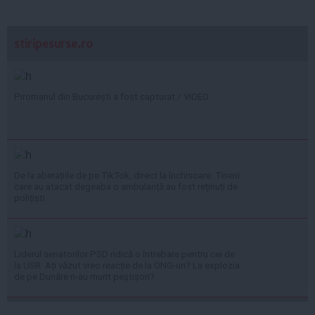
stiripesurse.ro
Piromanul din București a fost capturat / VIDEO
De la aberațiile de pe TikTok, direct la închisoare: Tinerii
care au atacat degeaba o ambulanță au fost reținuți de
polițiști
Liderul senatorilor PSD ridică o întrebare pentru cei de
la USR: Ați văzut vreo reacție de la ONG-uri? La explozia
de pe Dunăre n-au murit peștișori?