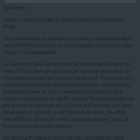
Generale de Asistenţă Socială şi Protecţia Copilului
Auto
Teleorman.
Sport
Tot azi, liderul PSD, dar și ceilalți inculpați țin pledoariile
finale.
Handbal
Box
La termenul anterior, judecătorii au cerut o confruntare între
şefa DGASPC Teleorman şi Liviu Dragnea, iar poziţiile celor
Baschet
doi au fost contradictorii.
Tenis
La ieşirea din sală, evident iritat de insistenţele jurnaliştilor,
Alte sporturi
liderul PSD a încercat să scurteze schimbul de întrebări şi
Life
răspunsuri pe motiv că "suntem toţí obosiţi". Întrebat dacă e
supărat pe fosta soţie, Bombonica Prodana, care prin plata
Funny
prejudiciului pare să-şi fi recunoscut vina, liderul PSD a
Travel
răspuns că nu are de ce să fie supărat. "Doamne ferește, ea
are avocații ei, deciziile ei (...) Sincer, mă întrebați cum cred
Stil de viata
că va aprecia instanța", a mai precizat Dragnea. De altfel,
liderul PSD a afirmat că a aflat dimineaţă despre faptul că
fosta consoartă a plătit daunele.
Bombonica Prodana a cerut, miercuri, judecătorilor ÎCCJ