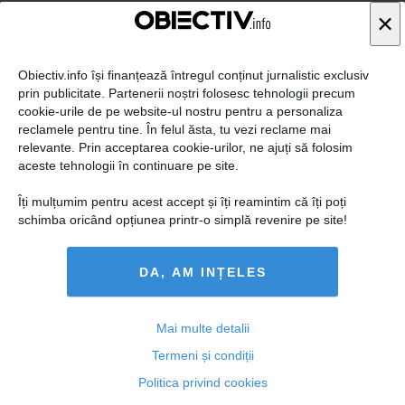
×
STIRIDESPORT.RO
Obiectiv.info își finanțează întregul conținut jurnalistic exclusiv
prin publicitate. Partenerii noștri folosesc tehnologii precum
cookie-urile de pe website-ul nostru pentru a personaliza
reclamele pentru tine. În felul ăsta, tu vezi reclame mai
relevante. Prin acceptarea cookie-urilor, ne ajuți să folosim
aceste tehnologii în continuare pe site.
Citeşte mai departe
Îți mulțumim pentru acest accept și îți reamintim că îți poți
schimba oricând opțiunea printr-o simplă revenire pe site!
ROMANIATV.NET
DA, AM INȚELES
Mai multe detalii
Termeni și condiții
Citeşte mai departe
Politica privind cookies