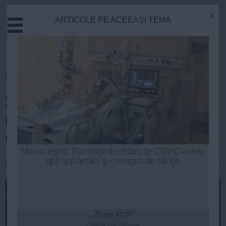
x
ARTICOLE PE ACEEAŞI TEMĂ
Actual
Economie
Justitie
Externe
Homepage
»
Politica
Educatie
Ziua judecăţii pentru Dragnea.
Sanatate
Stiinta
Ultimul termen în dosarul
Tehnologie
"Bombonica"
Cultura
Medic legist: Pacienţii decedaţi de COVID aveau
apă la plămâni şi cheaguri de sânge
Mediu
| 25 apr, 09:32
Life
Politica
Guvern
25 sep, 10:27
Citeşte mai departe