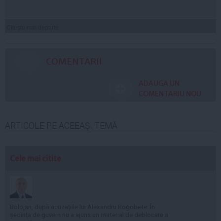
Citeşte mai departe
COMENTARII
ADAUGA UN
COMENTARIU NOU
ARTICOLE PE ACEEAŞI TEMĂ
Cele mai citite
Bolojan, după acuzațiile lui Alexandru Rogobete: În
ședința de guvern nu a ajuns un material de deblocare a