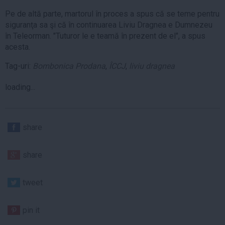
Pe de altă parte, martorul în proces a spus că se teme pentru
siguranţa sa şi că în continuarea Liviu Dragnea e Dumnezeu
în Teleorman. "Tuturor le e teamă în prezent de el", a spus
acesta.
Tag-uri:
Bombonica Prodana
,
ÎCCJ
,
liviu dragnea
loading...
share
share
tweet
pin it