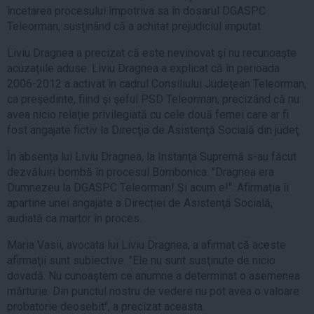
încetarea procesului împotriva sa în dosarul DGASPC
Teleorman, susţinând că a achitat prejudiciul imputat.
Liviu Dragnea a precizat că este nevinovat şi nu recunoaşte
acuzaţiile aduse. Liviu Dragnea a explicat că în perioada
2006-2012 a activat în cadrul Consiliului Judeţean Teleorman,
ca preşedinte, fiind şi şeful PSD Teleorman, precizând că nu
avea nicio relaţie privilegiată cu cele două femei care ar fi
fost angajate fictiv la Direcţia de Asistenţă Socială din judeţ.
În absența lui Liviu Dragnea, la Instanţa Supremă s-au făcut
dezvăluiri bombă în procesul Bombonica. "Dragnea era
Dumnezeu la DGASPC Teleorman! Şi acum e!". Afirmația îi
apartine unei angajate a Direcției de Asistenţă Socială,
audiată ca martor în proces.
Maria Vasii, avocata lui Liviu Dragnea, a afirmat că aceste
afirmaţii sunt subiective. "Ele nu sunt susţinute de nicio
dovadă. Nu cunoaştem ce anumne a determinat o asemenea
mărturie. Din punctul nostru de vedere nu pot avea o valoare
probatorie deosebit", a precizat aceasta.