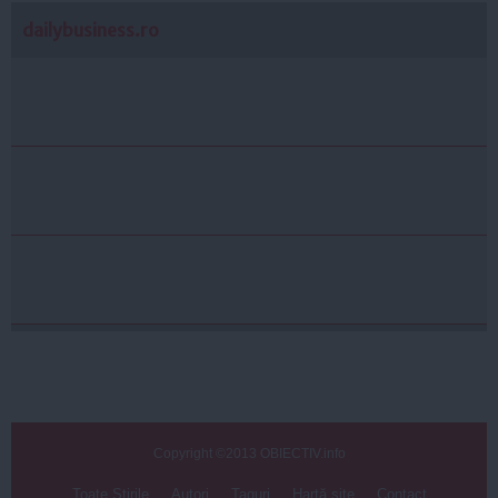
dailybusiness.ro
Copyright ©2013 OBIECTIV.info
Toate Ştirile
Autori
Taguri
Hartă site
Contact