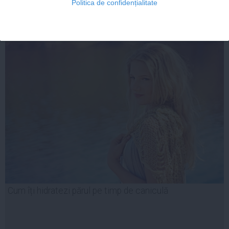
Politica de confidențialitate
FEMINIS.RO
Cum îți hidratezi părul pe timp de caniculă