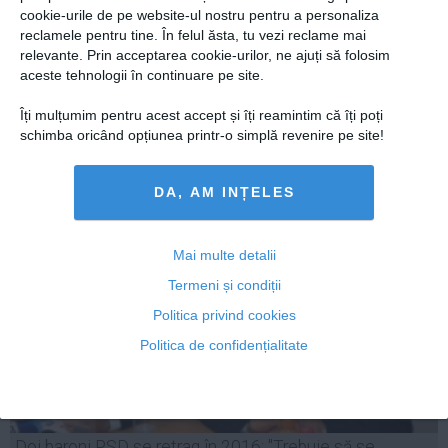
ANI a sesizat Parchetul împotriva președintelui CJ Gorj,
cookie-urile de pe website-ul nostru pentru a personaliza
Auto
Ion Călinoiu, găsit în incompatibilitate
reclamele pentru tine. În felul ăsta, tu vezi reclame mai
Sport
relevante. Prin acceptarea cookie-urilor, ne ajuți să folosim
aceste tehnologii în continuare pe site.
Handbal
Îți mulțumim pentru acest accept și îți reamintim că îți poți
Box
schimba oricând opțiunea printr-o simplă revenire pe site!
17 iun, 09:37
Baschet
Citeşte mai departe
Tenis
DA, AM INȚELES
Alte sporturi
Life
Mai multe detalii
Funny
Termeni și condiții
Travel
Politica privind cookies
Stil de viata
Politica de confidențialitate
Doi baroni PSD se retrag în 2016: "Trebuie să se