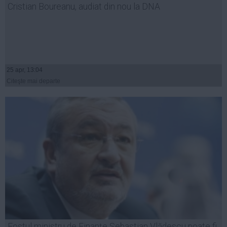
Cristian Boureanu, audiat din nou la DNA
Auto
Sport
Handbal
Box
25 apr, 13:04
Baschet
Citeşte mai departe
Tenis
Alte sporturi
Life
Funny
Travel
Stil de viata
Fostul ministru de Finanțe Sebastian Vlădescu poate fi