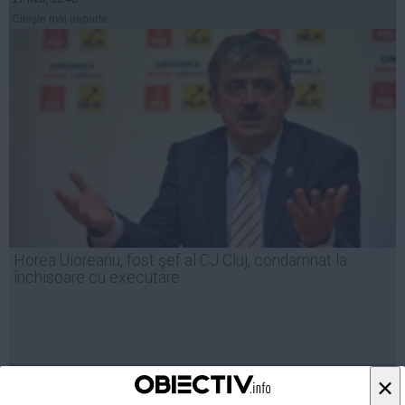
Citeşte mai departe
Horea Uioreanu, fost şef al CJ Cluj, condamnat la
închisoare cu executare
12 mai, 16:46
×
Citeşte mai departe