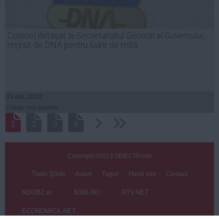
Colonel detașat la Secretariatul General al Guvernului,
reținut de DNA pentru luare de mită
15 dec, 10:52
Citeşte mai departe
›
››
1
2
3
4
Copyright ©2013 OBIECTIV.info
Toate Ştirile
Autori
Taguri
Hartă site
Contact
NOOBZ.ro
B365.RO
RTV.NET
ECONOMICA.NET