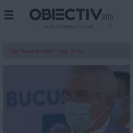
Actual
Economie
Justitie
Externe
Tag: "luare de mită" - pag. (1 / 4)
Educatie
Sanatate
Stiinta
Tehnologie
Cultura
Mediu
Life
Politica
Guvern