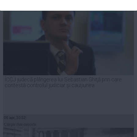
ÎCCJ judecă plângerea lui Sebastian Ghiţă prin care
contestă controlul judiciar şi cauţiunea
06 apr, 10:52
Citeşte mai departe