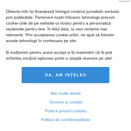
Obiectiv.info își finanțează întregul conținut jurnalistic exclusiv
prin publicitate. Partenerii noștri folosesc tehnologii precum
cookie-urile de pe website-ul nostru pentru a personaliza
reclamele pentru tine. În felul ăsta, tu vezi reclame mai
relevante. Prin acceptarea cookie-urilor, ne ajuți să folosim
aceste tehnologii în continuare pe site.
Îți mulțumim pentru acest accept și îți reamintim că îți poți
schimba oricând opțiunea printr-o simplă revenire pe site!
DA, AM INȚELES
DNA: Preşedintele CJ Mureş, Ciprian Dobre, urmărit
penal pentru mai multe infracţiuni
Mai multe detalii
Termeni și condiții
Politica privind cookies
20 apr, 13:12
Politica de confidențialitate
Citeşte mai departe