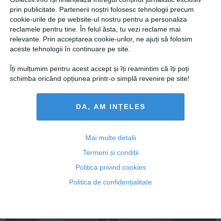
Presedintie
prin publicitate. Partenerii noștri folosesc tehnologii precum
MINUNE la mormântul părintelui Iustin Pârvu, sute de
USL
cookie-urile de pe website-ul nostru pentru a personaliza
pelerini vin zilnic să vadă fenomenul
reclamele pentru tine. În felul ăsta, tu vezi reclame mai
PSD
relevante. Prin acceptarea cookie-urilor, ne ajuți să folosim
PNL
aceste tehnologii în continuare pe site.
PDL
Îți mulțumim pentru acest accept și îți reamintim că îți poți
02 feb, 18:30
PPDD
schimba oricând opțiunea printr-o simplă revenire pe site!
Citeşte mai departe
UDMR
PMP
DA, AM INȚELES
Administraţie Publică
Economie
Mai multe detalii
Termeni și condiții
Finante
Politica privind cookies
Energie
Politica de confidențialitate
Imobiliare
Companii
Turism