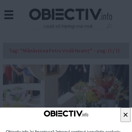
Actual
Economie
Justitie
Externe
Tag: "Mănăstirea Petru Vodă Neamț" - pag. (1 / 1)
Educatie
Sanatate
Stiinta
Tehnologie
Cultura
Mediu
Life
×
Politica
Guvern
Obiectiv.info își finanțează întregul conținut jurnalistic exclusiv